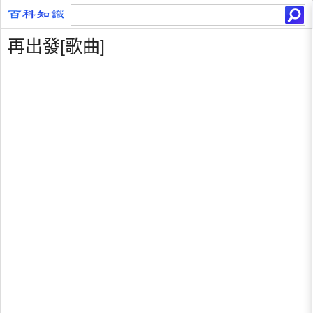
再出發[歌曲]