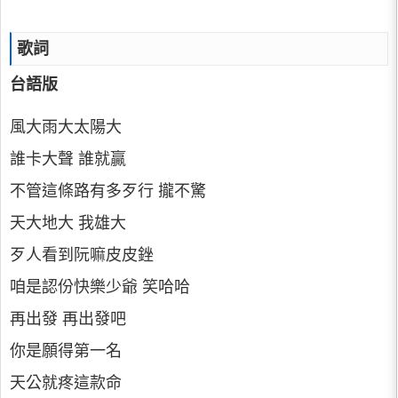
歌詞
台語版
風大雨大太陽大
誰卡大聲 誰就贏
不管這條路有多歹行 攏不驚
天大地大 我雄大
歹人看到阮嘛皮皮銼
咱是認份快樂少爺 笑哈哈
再出發 再出發吧
你是願得第一名
天公就疼這款命