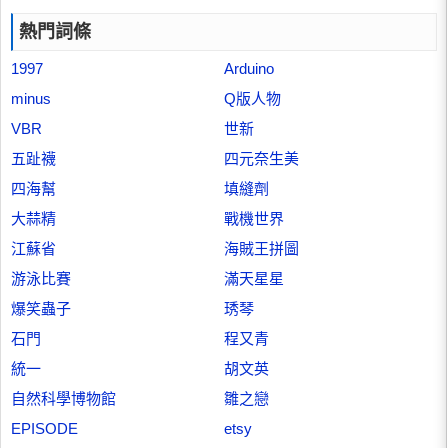
熱門詞條
1997
Arduino
minus
Q版人物
VBR
世新
五趾襪
四元奈生美
四海幫
填縫劑
大蒜精
戰機世界
江蘇省
海賊王拼圖
游泳比賽
滿天星星
爆笑蟲子
琇琴
石門
程又青
統一
胡文英
自然科學博物館
雛之戀
EPISODE
etsy