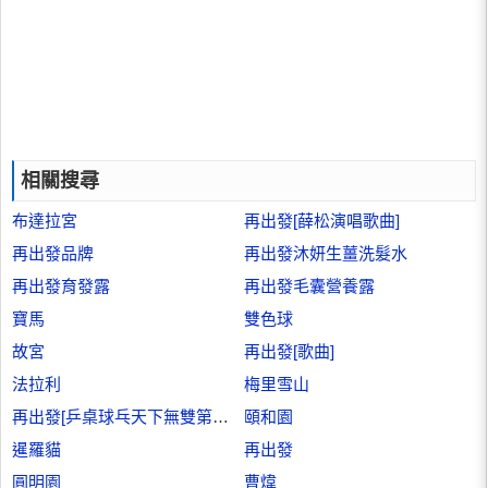
相關搜尋
布達拉宮
再出發[薛松演唱歌曲]
再出發品牌
再出發沐妍生薑洗髮水
再出發育發露
再出發毛囊營養露
寶馬
雙色球
故宮
再出發[歌曲]
法拉利
梅里雪山
再出發[乒桌球乓天下無雙第十季]
頤和園
暹羅貓
再出發
圓明園
曹煒