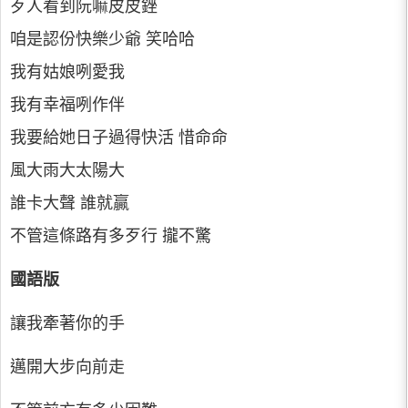
歹人看到阮嘛皮皮銼
咱是認份快樂少爺 笑哈哈
我有姑娘咧愛我
我有幸福咧作伴
我要給她日子過得快活 惜命命
風大雨大太陽大
誰卡大聲 誰就贏
不管這條路有多歹行 攏不驚
國語版
讓我牽著你的手
邁開大步向前走