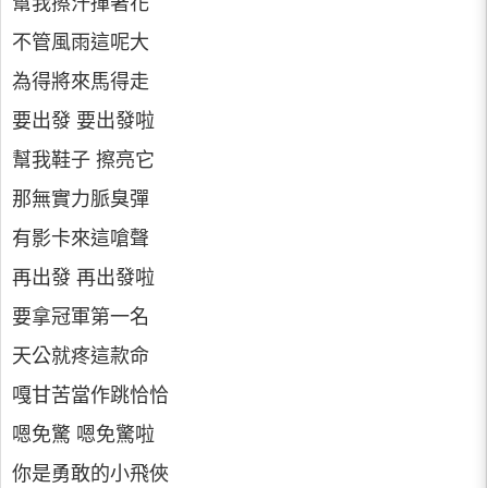
幫我擦汗揮著花
不管風雨這呢大
為得將來馬得走
要出發 要出發啦
幫我鞋子 擦亮它
那無實力脈臭彈
有影卡來這嗆聲
再出發 再出發啦
要拿冠軍第一名
天公就疼這款命
嘎甘苦當作跳恰恰
嗯免驚 嗯免驚啦
你是勇敢的小飛俠