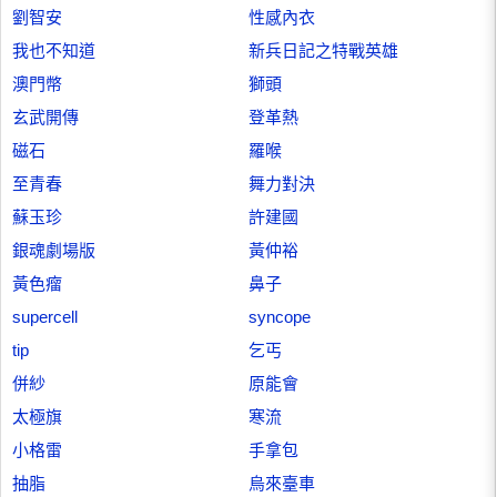
劉智安
性感內衣
我也不知道
新兵日記之特戰英雄
澳門幣
獅頭
玄武開傳
登革熱
磁石
羅喉
至青春
舞力對決
蘇玉珍
許建國
銀魂劇場版
黃仲裕
黃色瘤
鼻子
supercell
syncope
tip
乞丐
併紗
原能會
太極旗
寒流
小格雷
手拿包
抽脂
烏來臺車