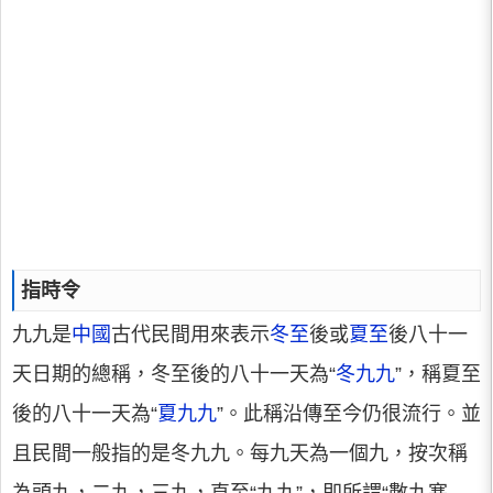
指時令
九九是
中國
古代民間用來表示
冬至
後或
夏至
後八十一
天日期的總稱，冬至後的八十一天為“
冬九九
”，稱夏至
後的八十一天為“
夏九九
”。此稱沿傳至今仍很流行。並
且民間一般指的是冬九九。每九天為一個九，按次稱