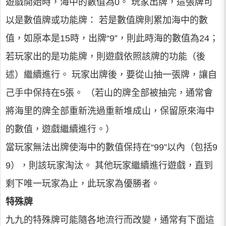
遊戲開始時，海中的數值為0。 玩家出牌，這張牌可
以是數值牌或功能牌： 若是數值牌則累加海中的數
值，如原本是15時，出牌“9”，則此時海的數值為24；
若玩家出的是功能牌，則遊戲依照該牌的功能（後
述）繼續進行。 玩家出牌後，要從山抽一張牌，讓自
己手中保持在5張。 （若山的牌全部被抽完，通常會
將海里的牌全部重新洗過重新堆成山，保留原來海中
的數值，遊戲繼續進行。）
當玩家無法出牌使海中的數值保持在“99”以內（包括9
9），則該玩家淘汰。 其他玩家繼續進行遊戲，直到
剩下唯一玩家為止，此玩家為優勝者。
特殊牌
九九的特殊牌可能隨各地流行而改變，通常有下面這