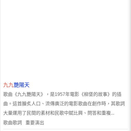
九九
艷陽天
歌曲《九九艷陽天》，是1957年電影《柳堡的故事》的插
曲。這首膾炙人口、流傳廣泛的電影歌曲在創作時，其歌詞
大量運用了民間的素材和民歌中賦比興、問答和重複...
歌曲歌詞 重要演出