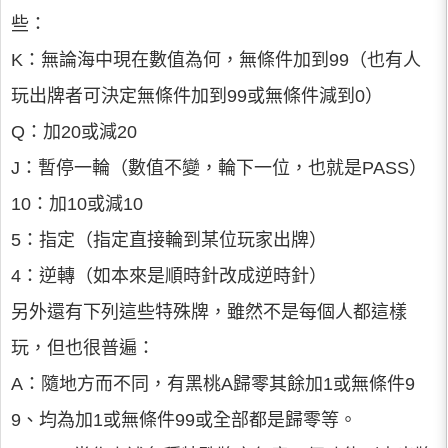
些：
K：無論海中現在數值為何，無條件加到99（也有人
玩出牌者可決定無條件加到99或無條件減到0）
Q：加20或減20
J：暫停一輪（數值不變，輪下一位，也就是PASS）
10：加10或減10
5：指定（指定直接輪到某位玩家出牌）
4：逆轉（如本來是順時針改成逆時針）
另外還有下列這些特殊牌，雖然不是每個人都這樣
玩，但也很普遍：
A：隨地方而不同，有黑桃A歸零其餘加1或無條件9
9、均為加1或無條件99或全部都是歸零等。