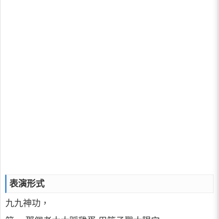
表演形式
九九神功，