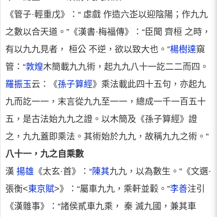
《管子·輕重戊》：“ 虙戲 作造六峜以迎陰陽；作九九
之數以合天道。”《漢書·梅福傳》：“臣聞 齊桓 之時，
有以九九見者， 桓公 不逆，欲以致大也。”
楊樹達
窺
管：“
敦煌
木簡載九九術，起九九八十一訖二二而四。
羅振玉
云：《
孫子算經
》乘法載此四十五句，亦起九
九而訖一一，末言從九九至一一，總成一千一百五十
五，是古法始九九之證。以木簡及《孫子算經》證
之，九九蓋即乘法。其術始於九九，故稱九九之術。”
八十一，九之自乘數
漢
揚雄
《太玄·首》：“
陳其
九九，以為數生。”《文選·
張衡<
東京賦
>》：“屬車九九，乘軒並轂。”
李善
注引
《漢雜事》：“諸侯貳車九乘， 秦 滅九國，兼其車