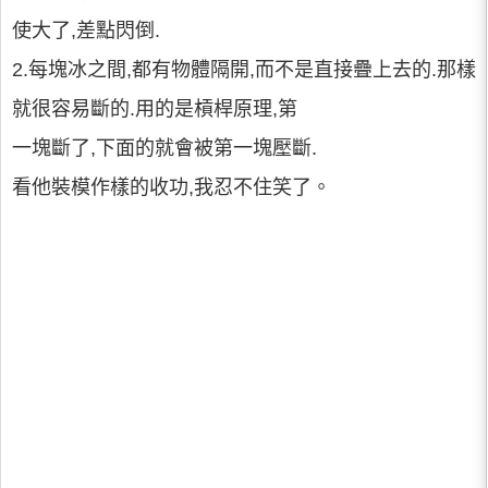
使大了,差點閃倒.
2.每塊冰之間,都有物體隔開,而不是直接疊上去的.那樣
就很容易斷的.用的是槓桿原理,第
一塊斷了,下面的就會被第一塊壓斷.
看他裝模作樣的收功,我忍不住笑了。