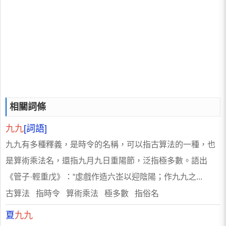
相關詞條
九九
[詞語]
九九有多種釋義，是時令的名稱，可以指古算法的一種，也
是算術乘法名，還指九月九日重陽節，泛指極多數。語出
《管子·輕重戊》：“虙戲作造六峜以迎陰陽；作九九之...
古算法 指時令 算術乘法 極多數 指俗名
夏
九九