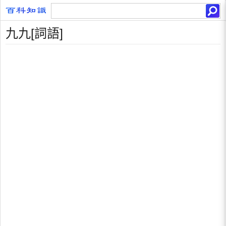
九九[詞語]