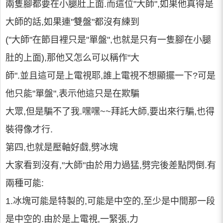
兩隻腳都要在小腿肚上面.而這位"大師",如果他真得是
大師的話,如果連"雙盤"都沒有練到
("大師"在節目裡只是"單盤",也就是只有一隻腳在小腿
肚的上面),那他又怎么可以稱作"大
師".並且這可是上電視耶,誰上電視不想顯擺一下?可是
他只能"單盤",表示他這只是在欺騙
大眾,但是騙不了我.嘿嘿~~拜託大師,要出來行騙,也得
裝得像才行.
第四,也就是壓軸好戲,劈冰塊
大家看到沒有,"大師"由於用力過猛,劈完後差點閃倒.有
兩種可能:
1.冰塊可能是特製的,可能是中空的,至少是中間那一段
是中空的.由於是上電視,一緊張,力