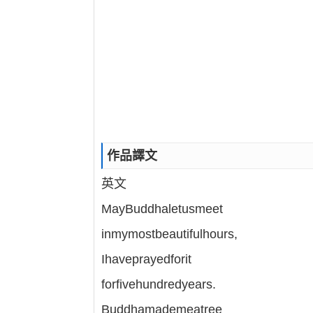
作品譯文
英文
MayBuddhaletusmeet
inmymostbeautifulhours,
Ihaveprayedforit
forfivehundredyears.
Buddhamademeatree