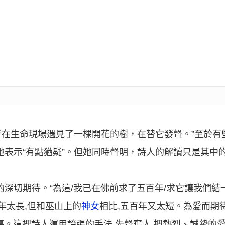
在生命現場遇見了一棵開花的樹，在替它發聲。”至於有
她表示“有點猶疑”。但她同時聲明，詩人的解讀只是其中
”的深切期待。“為這/我已在佛前求了五百年/求它讓我們結
年太長,但和巫山上的
神女
相比,五百年又太短。為愛而期
傷。這裡詩人運用誇張的手法,先聲奪人,把熱烈、誠摯的