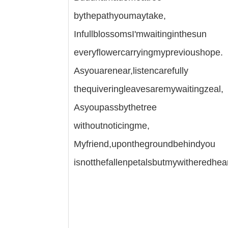
bythepathyoumaytake,
InfullblossomsI'mwaitinginthesun
everyflowercarryingmyprevioushope.
Asyouarenear,listencarefully
thequiveringleavesaremywaitingzeal,
Asyoupassbythetree
withoutnoticingme,
Myfriend,uponthegroundbehindyou
isnotthefallenpetalsbutmywitheredhear