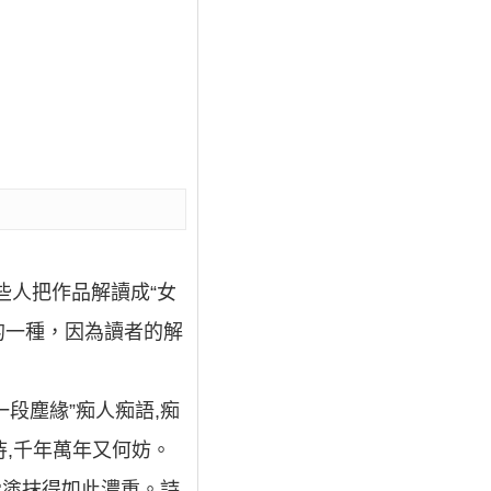
些人把作品解讀成“女
的一種，因為讀者的解
一段塵緣”痴人痴語,痴
待,千年萬年又何妨。
愛塗抹得如此濃重。詩