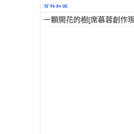
一顆開花的樹[席慕蓉創作現