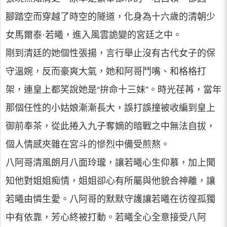
腳踏空而穿越了時空的隧道，化身為十六歲的清朝少
女馬爾泰·若曦，進入風雲詭變的宮廷之中。
剛到清廷的她個性張揚，言行舉止沒有古代女子的保
守溫婉，反而豪爽大氣，她和阿哥鬥嘴、和格格打
架，連皇上都笑說她是“拚命十三妹”。時光荏苒，當年
那個任性的小姑娘漸漸長大，誤打誤撞被收編到皇上
御前奉茶，從此捲入九子奪嫡的暗戰之中無法自拔，
個人情感夾雜在宮斗的慘烈中備受煎熬。
八阿哥清風朗月八面玲瓏，讓若曦心生仰慕，加上聞
知他對姐姐痴情，姐姐卻心有所屬與他貌合神離，讓
若曦由憐生愛。八阿哥的默默守護讓若曦在彷徨孤獨
中有依靠，芳心終被打動。若曦全心全意接受八阿