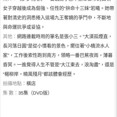
女子穿越後成為倔強、任性的“拚命十三妹”若曦。她帶
著對清史的洞悉捲入這場九王奪嫡的爭鬥中，不斷地
與命運抗爭或妥協。
其他：
網路連載時用的筆名是張小三。“大漠孤煙直，
長河落日圓”是從小慣看的景色，嚮往著“小橋流水人
家”，工作後索性跑到南方，領略一番巴蕉夜雨，薄暮
昏冥。一進覺得人生不管是“大江東去，浪淘盡”，還是
“楊柳岸，曉風殘月”都該體會經歷。
拍攝地點：
橫店
集 數：
35集（DVD版）