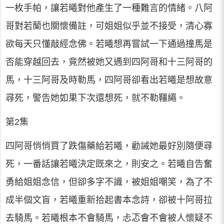
一枚手帕，讓若曦對他產生了一種難言的情緒。八阿
哥對若蘭也關懷備註，可姐姐似乎並不接受，清心寡
欲每天只懂敲經念佛。若曦想再嘗試一下通過撞馬是
否能穿越回去，竟然被她又遇到四阿哥和十三阿哥的
馬，十三阿哥及時勒馬，四阿哥卻看出若曦是想故意
尋死，警告她如果下次還想死，就不勒韁繩。
第2集
四阿哥悄悄買了跌傷藥給若曦，勸誡她最好別隨便尋
死，一番話讓若曦決定既來之，則安之。若曦自告奮
勇給姐姐念信，但卻多字不識，被姐姐嘲笑，為了不
成半個文盲，若曦重新拾起書本念詩，卻被十阿哥拉
去騎馬。若曦根本不會騎馬，忐忑會不會被人懷疑不