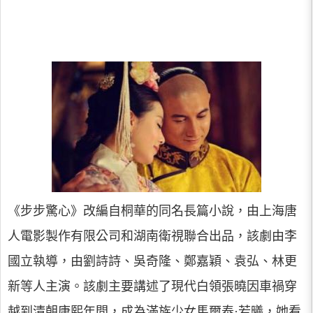
《步步驚心》改編自桐華的同名長篇小說，由上海唐
人電影製作有限公司和湖南衛視聯合出品，該劇由李
國立執導，由劉詩詩、吳奇隆、鄭嘉穎、袁弘、林更
新等人主演。該劇主要講述了現代白領張曉因車禍穿
越到清朝康熙年間，成為滿族少女馬爾泰·若曦，她看