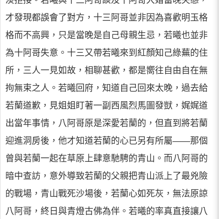
淡拒接。若曦與十三阿哥談及十阿哥大婚當晚失態，
才發現都誤會了對方，十三阿哥並非因為喜歡明玉格
格而不高興，只是當晚是自己母親生忌，若曦也並非
為十阿哥失意。十三又帶若曦來到紅顏知己綠蕪的住
所，三人一見如故，相聊甚歡，都是嚮往自由自在無
拘無束之人。若曦回府，知道自己回來太晚，過去給
若蘭道歉，見姐姐盯著一副西風烈馬圖發獃，娓娓道
出當年事情，八阿哥原是深愛若蘭的，但直到將若蘭
迎進洞房後，他才知道若蘭的心已另有所屬――那個
曾與若蘭一起在草原上肆意馳騁的青山。而八阿哥的
暗中查訪，意外導致若蘭的父親把青山派上了最兇險
的戰場，青山戰死沙場後，若蘭心如死灰，無法原諒
八阿哥，終日與青燈古佛為伴。若曦的率真直接讓八