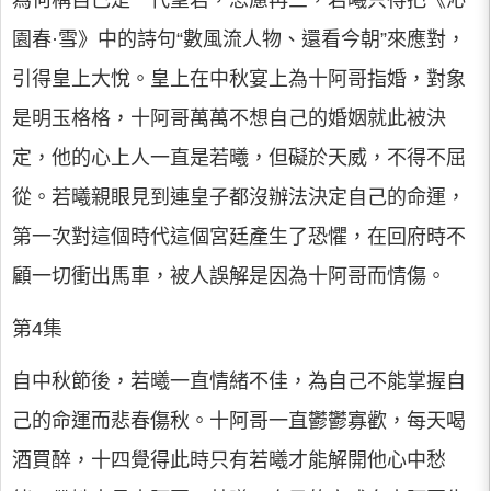
為何稱自己是一代聖君，思慮再三，若曦只得把《沁
園春·雪》中的詩句“數風流人物、還看今朝”來應對，
引得皇上大悅。皇上在中秋宴上為十阿哥指婚，對象
是明玉格格，十阿哥萬萬不想自己的婚姻就此被決
定，他的心上人一直是若曦，但礙於天威，不得不屈
從。若曦親眼見到連皇子都沒辦法決定自己的命運，
第一次對這個時代這個宮廷產生了恐懼，在回府時不
顧一切衝出馬車，被人誤解是因為十阿哥而情傷。
第4集
自中秋節後，若曦一直情緒不佳，為自己不能掌握自
己的命運而悲春傷秋。十阿哥一直鬱鬱寡歡，每天喝
酒買醉，十四覺得此時只有若曦才能解開他心中愁