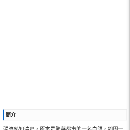
簡介
張曉熟知清史，原本是繁華都市的一名白領，卻因一