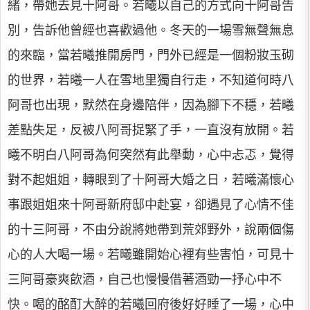
緒，帶她去見十阿哥。若曦以自己的方式向十阿哥告
別，告訴他曾經也喜歡過他。冬天的一場雪無聲無息
的來臨，當若曦推開房門，門外已經是一個粉妝玉砌
的世界，若曦一人在雪地里獨自行走，不知道何時八
阿哥也出現，默然在身邊陪伴，因為腳下不穩，若曦
差點失足，反被八阿哥捉緊了手，一直沒有放開。若
曦不明白八阿哥為何突然有此舉動，心中忐忑，覺得
對不起姐姐，轉眼到了十阿哥大婚之日，若曦滿懷心
事跟姐姐來十阿哥新府邸中赴宴，卻遇見了心情不佳
的十三阿哥，不由分說將她帶到荒郊野外，說兩個傷
心的人大喝一場。若曦雖開始心裡有些害怕，可見十
三阿哥豪爽飲酒，自己也慢慢借著酒勁一抒心中不
快。喝的酩酊大醉的若曦回府後好好睡了一場，心中