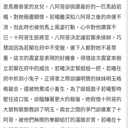
是馬爾泰家的女兒，八阿哥卻挑選最好的一匹馬給若
曦，對她極盡關懷。若曦雖深知八阿哥之後的命運不
濟，但此時也被他馬上風姿打動，心中對他讚賞不
已。十阿哥生辰將至，八阿哥決定讓若蘭來操辦，巧
慧說因為若蘭在府中不受寵，連下人都對她不甚尊
重，這次的壽宴是表現的好機會，得借這次壽宴來樹
立若蘭在府中的威信，若曦決定幫姐姐一把。若曦在
府中抓到小兔子，正得意之際卻讓明慧的妹妹明玉格
格搶去，還被她罵成小畜生，為了姐姐面子若曦暫時
壓住這口氣，卻醞釀著更大的報復，她假借十阿哥的
大狼狗狠狠教訓了明玉。兩女之間的爭鬥卻連累了十
阿哥，被他們無眼的拳腳給打的滿臉淤青。若曦在十