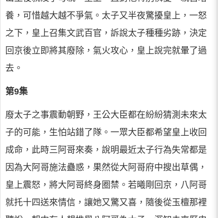
養，可惜越大越不爭氣。太子又半夜驚擾皇上，一怒
之下，皇上召集文武百官，訴說太子種種劣跡，決定
回京後立即將其廢除，氣火攻心，皇上說完就暈了過
去。
第9集
廢太子之事震動朝野，王公大臣都在紛紛猜測未來太
子的可能，生怕站錯了隊。一眾大臣都希望皇上收回
成命，此時三阿哥來奏，說明最近太子行為失常都是
因為大阿哥施法蠱惑，果然從大阿哥府中搜出草偶，
皇上震怒，將大阿哥終身圈禁。若曦剛回京，八阿哥
就托十四送來情信，讓她又驚又喜，隨後從玉檀那裡