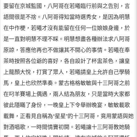
要留在京城監國，八阿哥在若曦臨行前與之告別，言
語間很是不捨。八阿哥得知當時選秀女，是因為明慧
在中作梗，若曦才沒有能留在任何一位娘娘身邊，於
是一直對明慧不理不睬。明慧想盡各種辦法求八阿哥
原諒，答應他再也不做讓其不開心的事情。若曦在奉
茶時按照各位爺的喜好，各自設計了杯盅茶色，讓皇
上龍顏大悅，打賞了眾人，若曦請皇上允許自己學騎
馬，皇上也欣然準奏。蒙古格格敏敏與十三阿哥之前
在叼羊賽場上偶遇，兩人結為朋友，只是當時大家都
彼此隱瞞了身份，一晚皇上下令舉辦晚宴，敏敏載歌
載舞，正看見自稱為“星星”的十三阿哥，竟用蒙語與她
對酒唱歌，一時間情竇初開。若曦讓十三阿哥教她騎