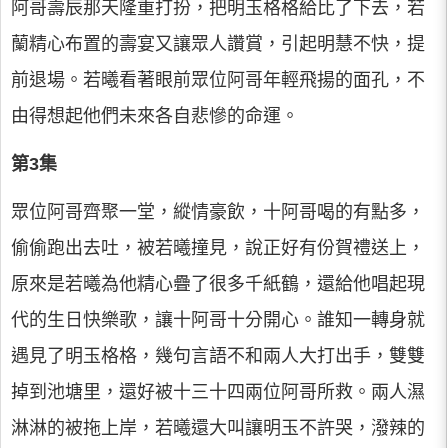
阿哥壽辰那天隆重打扮，把明玉格格給比了下去，若
蘭精心布置的壽宴又讓眾人讚賞，引起明慧不快，提
前退場。若曦看著眼前眾位阿哥年輕飛揚的面孔，不
由得想起他們未來各自悲慘的命運。
第3集
眾位阿哥齊聚一堂，縱情豪飲，十阿哥喝的有點多，
偷偷跑出去吐，被若曦撞見，說正好有份賀禮送上，
原來是若曦為他精心疊了很多千紙鶴，還給他唱起現
代的生日快樂歌，讓十阿哥十分開心。誰知一轉身就
遇見了明玉格格，幾句言語不和兩人大打出手，雙雙
掉到池塘里，還好被十三十四兩位阿哥所救。兩人濕
淋淋的被拖上岸，若曦還大叫讓明玉不許哭，潑辣的