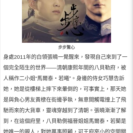
步步驚心
身處2011年的白領張曉一覺醒來，發現自己來到了一
個完全陌生的世界――清朝康熙年間的八貝勒府，被
人稱作二小姐“馬爾泰・若曦”。身邊的侍女巧慧告訴
她，她是從樓梯上摔下來暈倒的，可事實上，那天她
是與負心男友黃棣在街邊爭執，無意間觸電撞上了飛
馳而來的大貨車，靈魂穿越到了清朝。張曉漸漸了解
到，在這個府里，八貝勒側福晉姐姐馬爾泰・若蘭是
她唯一的親人，對她萬事照顧，可王府窄小的空間關