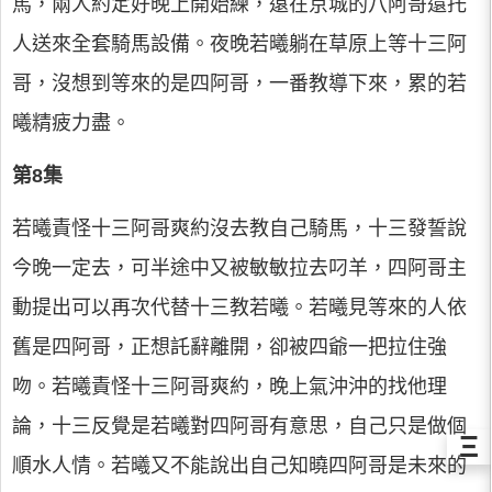
馬，兩人約定好晚上開始練，遠在京城的八阿哥還托
人送來全套騎馬設備。夜晚若曦躺在草原上等十三阿
哥，沒想到等來的是四阿哥，一番教導下來，累的若
曦精疲力盡。
第8集
若曦責怪十三阿哥爽約沒去教自己騎馬，十三發誓說
今晚一定去，可半途中又被敏敏拉去叼羊，四阿哥主
動提出可以再次代替十三教若曦。若曦見等來的人依
舊是四阿哥，正想託辭離開，卻被四爺一把拉住強
吻。若曦責怪十三阿哥爽約，晚上氣沖沖的找他理
論，十三反覺是若曦對四阿哥有意思，自己只是做個
Ξ
順水人情。若曦又不能說出自己知曉四阿哥是未來的