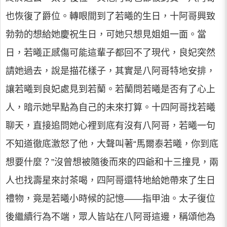
也恢復了爵位。轉眼間到了若曦的生日，十阿哥興致
勃勃的想給她慶祝生日，可她只想見姐姐一面。當
日，若曦正感傷可能這輩子都回不了現代，良妃突然
請她過去，說是描花樣子，其實是八阿哥特地安排，
讓若曦到良妃處見到若蘭。若蘭問若曦是否有了心上
人，暗示她早點為自己的未來打算。十四阿哥找若曦
聊天，直接追問她心裡到底有沒有八阿哥，若曦一句
不知道徹底激怒了他，大聲叫著“馬爾泰若曦，你到底
想要什麼？”沒曾想被隨後而來的四爺和十三撞見，兩
人也找壽星來討茶喝，四阿哥還特地給她帶來了生日
禮物，竟是若曦小時候的記憶――指甲油。太子復位
後繼續行為不端，眾人皆站在八阿哥這邊，稱頌他為