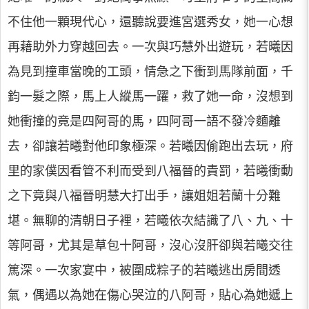
不住他一顆現代心，還聽說要進宮選秀女，她一心想
再藉助外力穿越回去。一次與巧慧外出遊玩，若曦因
為見到撞車當晚的工頭，情急之下衝到馬隊前面，千
鈞一髮之際，馬上人縱馬一躍，救了她一命，沒想到
她衝撞的竟是四阿哥的馬，四阿哥一語不發冷麵離
去，卻讓若曦對他印象極深。若曦因偷跑出去玩，府
里的家僕因看管不利而受到八福晉的責罰，若曦衝動
之下竟與八福晉明慧大打出手，讓姐姐若蘭十分難
堪。無聊的清朝日子裡，若曦依次結識了八、九、十
等阿哥，尤其是草包十阿哥，沒心沒肝卻與若曦交往
篤深。一次家宴中，被圍成粽子的若曦逃出房間透
氣，偶遇以為她在傷心哭泣的八阿哥，貼心為她遞上