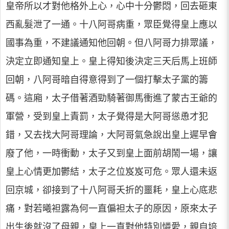
皇帝所以才對他格外上心，心中十分鬱悶，回去砸東
西亂髮泄了一通。十八阿哥病重，眾臣覺得皇上應以
國事為重，不建議通知他回朝。但八阿哥力排眾議，
決定立即通知皇上。皇上得知後決定三天后馬上班師
回朝，八阿哥暗自得意得到了一個打擊太子黨的籌
碼。這廂，太子借著酒勁騎著御馬衝進了蒙古王爺的
軍營，受到皇上責罰，太子覺得是大阿哥慫恿才犯
錯，又去找大阿哥理論，大阿哥氣急說出皇上遲早會
廢了他，一時衝動，太子又到皇上面前胡鬧一場，讓
皇上心情更加鬱結，太子之位岌岌可危。眾人還未返
回京城，卻接到了十八阿哥夭折的噩耗，皇上心底悲
痛，對若曦袒露為何一直偏袒太子的原因，原來太子
出生後就沒了母親，皇上一直對他特別憐愛，親自培