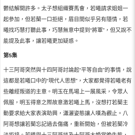
鬱結解開許多。太子想組織賽馬會，若曦請求姐姐一
起參加，但若蘭一口拒絕，眉目間似乎另有隱情，若
曦找巧慧打聽此事，巧慧無意中提到“將軍”，但又說不
能提及此事，讓若曦更加疑惑。
第5集
十三阿哥突然與十四阿哥討論起“平等自由”的事情，說
這都是若曦口中的“現代人思想”，大家都覺得若曦老有
些離經叛道的主意。明玉在馬場上一展風采，令眾人
佩服，明玉得意之際故意激若曦上馬，沒想打若蘭主
動要求給大家表演助興，瀟灑姿態讓人嘆為觀止。八
阿哥想讓若蘭忘記過去傷痛，重新開始，但被若蘭冷