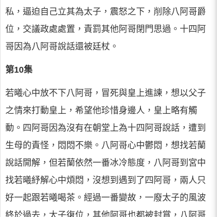
私，逼迫自己立其為太子，震怒之下，削除八阿哥爵
位，交議政處處置，責罰其他阿哥閉門思過。十四阿
哥因為八阿哥說話還被廷杖。
第10集
若曦心中放不下八阿哥，冒死與皇上進諫，想以父子
之情來打動皇上，希望他珍惜身邊人，皇上略有觸
動。四阿哥因為沒有在朝堂上為十四阿哥說話，遭到
生母的責怪，悶悶不樂。八阿哥心中鬱悶，想找若蘭
說話開解，但若蘭依然一番冰冷態度，八阿哥到宮中
找若曦紓解心中煩悶，沒想到遇到了四阿哥，兩人只
好一起跟若曦喝茶。經過一番變故，一廢太子的風波
終於過去，太子復位，其他阿哥也都被封賞，八阿哥