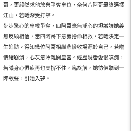
哥，更毅然求他放棄爭奪皇位，奈何八阿哥最終選擇
江山，若曦深受打擊。
步步驚心的皇權爭奪，四阿哥毫無戒心的坦誠讓她義
無反顧相信，當四阿哥下意識捨命相救，若曦決定一
生追隨。得知幾位阿哥相繼悲慘收場源於自己，若曦
情緒崩潰，心灰意冷離開皇宮。經歷幾番愛恨嗔痴，
若曦身心俱疲再也支撐不住，臨終前，她彷佛聽到一
陣歌聲，引她入夢。