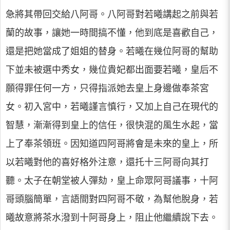
急將其帶回交給八阿哥。八阿哥對若曦講起之前與若
蘭的故事，讓她一時間搞不懂，他到底是喜歡自己，
還是把她當成了姐姐的替身。若曦在幾位阿哥的幫助
下並未被選中秀女，幾位貴妃都出面要若曦，皇后不
願得罪任何一方，只得指派她去皇上身邊做奉茶宮
女。初入宮中，若曦謹言慎行，又加上自己在現代的
智慧，漸漸得到皇上的信任，很快混的風生水起，當
上了奉茶領班。因知道四阿哥將會是未來的皇上，所
以若曦對他的喜好格外注意，還托十三阿哥向其打
聽。太子在朝堂被人彈劾，皇上命眾阿哥議事，十阿
哥頭腦簡單，言語間對四阿哥不敬，為幫他脫身，若
曦故意將茶水潑到十阿哥身上，阻止他繼續說下去。