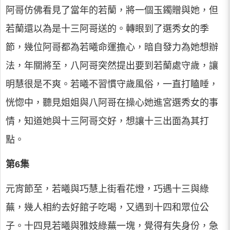
阿哥仿佛看見了當年的若蘭，將一個玉鐲贈與她，但
若蘭還以為是十三阿哥送的。轉眼到了選秀女的季
節，幾位阿哥都為若曦命運擔心，暗自發力為她想辦
法，年關將至，八阿哥突然提出要到若蘭處守歲，讓
明慧很是不爽。若曦不習慣守歲風俗，一直打瞌睡，
恍惚中，聽見姐姐與八阿哥在操心她進宮選秀女的事
情，知道她與十三阿哥交好，想讓十三出面為其打
點。
第6集
元宵節至，若曦與巧慧上街看花燈，巧遇十三與綠
蕪，幾人相約去好館子吃喝，又遇到十四和眾位公
子。十四見若曦與雅妓綠蕪一塊，覺得有失身份，急