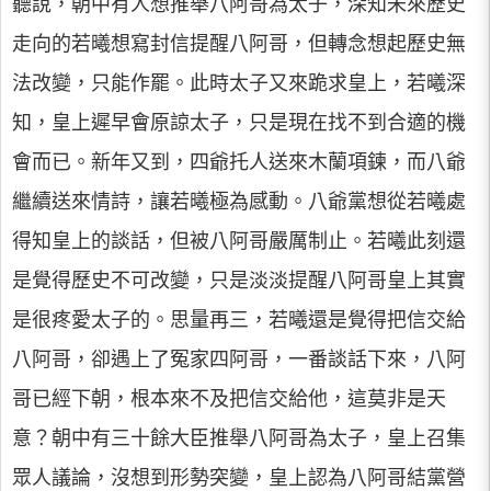
聽說，朝中有人想推舉八阿哥為太子，深知未來歷史
走向的若曦想寫封信提醒八阿哥，但轉念想起歷史無
法改變，只能作罷。此時太子又來跪求皇上，若曦深
知，皇上遲早會原諒太子，只是現在找不到合適的機
會而已。新年又到，四爺托人送來木蘭項鍊，而八爺
繼續送來情詩，讓若曦極為感動。八爺黨想從若曦處
得知皇上的談話，但被八阿哥嚴厲制止。若曦此刻還
是覺得歷史不可改變，只是淡淡提醒八阿哥皇上其實
是很疼愛太子的。思量再三，若曦還是覺得把信交給
八阿哥，卻遇上了冤家四阿哥，一番談話下來，八阿
哥已經下朝，根本來不及把信交給他，這莫非是天
意？朝中有三十餘大臣推舉八阿哥為太子，皇上召集
眾人議論，沒想到形勢突變，皇上認為八阿哥結黨營