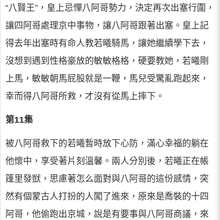
“八賢王”，皇上忌憚八阿哥勢力，決定再次出塞行圍，
讓四阿哥處理京中事物，讓八阿哥跟著出塞。皇上記
得去年出塞時有命人教若曦騎馬，讓她繼續學下去，
沒想到遇到性格豪放的敏敏格格，硬要教她，若曦剛
上馬，敏敏朝馬屁股就是一鞭，馬兒受驚亂跑起來，
幸而得八阿哥所救，才沒有從馬上摔下。
第11集
被八阿哥救下的若曦暫時放下心防，滿心幸福的躺在
他懷中，享受著片刻溫馨。兩人分別後，若曦正在帳
篷里發獃，思慮著怎么面對與八阿哥的這份感情，突
然有個蒙古人打扮的人闖了進來，原來是喬裝的十四
阿哥，他偷跑出京城，說是有要事與八阿哥商議，來