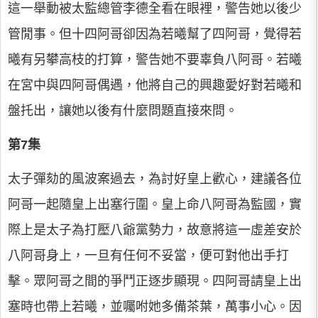
這一舉動被太監總管李德全看在眼裡，警告她以後少
管閒事。但十四阿哥卻因為若曦幫了四阿哥，覺得若
曦有另攀高枝的打算，警告她不要辜負八阿哥。若曦
在宮中與四阿哥偶遇，他將自己的興趣愛好對若曦和
盤托出，讓她以後有什麼問題直接來問。
第7集
太子彈劾的風波案過去，為討好皇上歡心，建議各位
阿哥一起隨皇上出塞行圍。皇上命八阿哥為監國，實
際上是太子為打壓八爺黨勢力，故意將這一虛差安於
八阿哥身上，一旦有任何不妥當，便可對他出手打
擊。眾阿哥之間的爭鬥正逐步顯現。四阿哥請皇上出
塞時也帶上若曦，並囑咐她多備茶葉，萬事小心。因