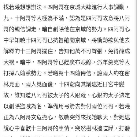
找若曦想想辦法。四阿哥在京城大肆進行人事調動，
九、十阿哥等人極為不滿，認為是四阿哥故意將八阿
哥的親信調走，暗自剷除他在京城的勢力。四阿哥心
中早知曉十四阿哥已抗旨離開京城，將衝動欲與他去
解釋的十三阿哥攔住，告知他萬不可聲張，免得釀成
大禍。暗中，四阿哥等已經廣布眼線，派年羹堯等人
打探八爺黨勢力。若曦幫十四爺傳信，讓兩人約在密
林見面，兩人見面後，十四爺向其講述近日宮中變
故，誰知道八阿哥被太子的人跟蹤，心狠的太子決定
以剷除盜賊為名，準備用弓箭去對付兩位阿哥。若曦
正為八阿哥安危擔心，敏敏突然來找她聊天，對她述
說心中喜歡十三阿哥的事情。突然樹林邊喧譁，打聽