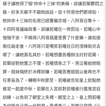
樣子讓她得了個“拚命十三妹”的美稱，卻讓若蘭鬱悶之
極，好多天都不不跟她說話。從十阿哥他們那得知，
她拚命十三妹的名號已經響遍京城。八阿哥召集十、
十四阿哥議論政事，卻讓若曦在一旁罰站。若曦心中
惴惴不安，不曉得八阿哥葫蘆里賣了什麼藥。誰知道
兩位爺走後，八阿哥只是嘲笑若曦往日的潑辣勁兒去
哪了，讓她莫名其妙。若曦想盡各種辦法討好若蘭，
若蘭卻對她置之不理。若曦情急之下，哭泣著給她賠
罪，姐妹倆終於冰釋前嫌，若曦答應姐姐以後再也不
任意妄為了。轉眼中秋節至，若曦被告知皇上欽點她
進宮一起度中秋。若蘭在入宮前對若曦進行魔鬼宮廷
訓練，以免到了朝堂上失禮。朝堂之上，皇上問若曦