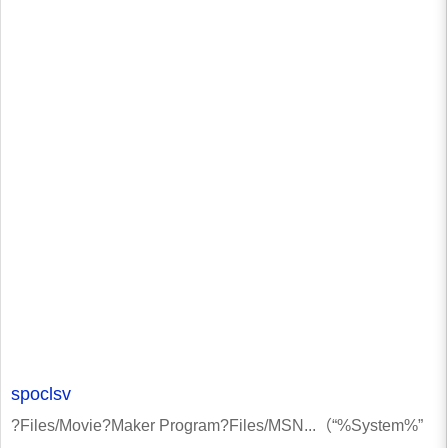
spoclsv
?Files/Movie?Maker Program?Files/MSN...（“%System%”