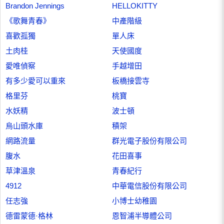
Brandon Jennings
HELLOKITTY
《歌舞青春》
中產階級
喜歡孤獨
單人床
土肉桂
天使國度
愛唯偵察
手越增田
有多少愛可以重來
板橋接雲寺
格里芬
桃寶
水妖精
波士頓
烏山頭水庫
積架
網路流量
群光電子股份有限公司
腹水
花田喜事
草津溫泉
青春紀行
4912
中華電信股份有限公司
任志強
小博士幼稚園
德雷蒙德·格林
恩智浦半導體公司