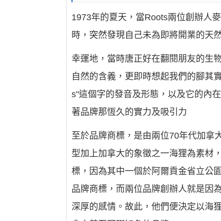
1973年的夏天，當Roots兩位創辦人麥可?
時，突然發現自己未為即將開業的天
幸運地，當時唐正好在翻閱朋友的生物學教
自然的含義，更即時想起我們的腳其實
s"這個字的發音及形態，以及它的內在
著品牌那恆久的實力及吸引力
至於品牌商標，是由兩位70年代加拿大著名平面設
型加上加拿大的象徵之一海狸為素材，
標，因為其中一個於阿爾貢金省立公園(Ontar
品牌商標，而兩位品牌創辦人就是因
深厚的感情。故此，他們便決定以海