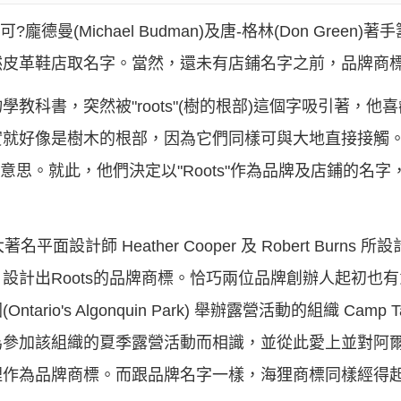
龐德曼(Michael Budman)及唐-格林(Don Green
然皮革鞋店取名字。當然，還未有店鋪名字之前，品牌商
科書，突然被"roots"(樹的根部)這個字吸引著，他喜歡"
就好像是樹木的根部，因為它們同樣可與大地直接接觸。而麥
意思。就此，他們決定以"Roots"作為品牌及店鋪的名
計師 Heather Cooper 及 Robert Burns 所設
設計出Roots的品牌商標。恰巧兩位品牌創辦人起初也
io's Algonquin Park) 舉辦露營活動的組織 Camp 
為參加該組織的夏季露營活動而相識，並從此愛上並對阿
狸作為品牌商標。而跟品牌名字一樣，海狸商標同樣經得