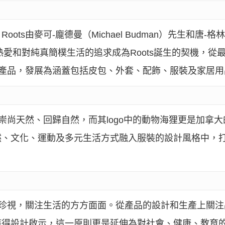
s由麥可-龐德曼（Michael Budman）先生和唐-格林（
熱愛和對純真簡樸生活的追求成為Roots誕生的契機，從
同的產品，發展為涵蓋包括皮包、外套、配飾、服裝及家居
牌崇尚天然、回歸自然，而其logo中的動物海狸更是加拿
然、文化、運動及多元生活方式融入服裝的設計風格中，
境的珍視，關注生活的方方面面。從產品的設計和生產上關
獲得設計啟示，這一原則更是延伸為對社會、健康、教育