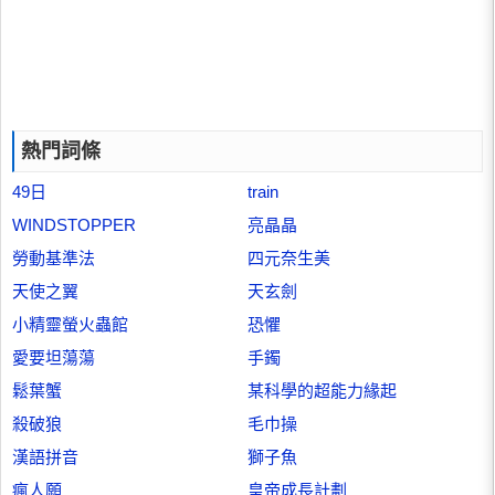
熱門詞條
49日
train
WINDSTOPPER
亮晶晶
勞動基準法
四元奈生美
天使之翼
天玄劍
小精靈螢火蟲館
恐懼
愛要坦蕩蕩
手鐲
鬆葉蟹
某科學的超能力緣起
殺破狼
毛巾操
漢語拼音
獅子魚
瘋人願
皇帝成長計劃