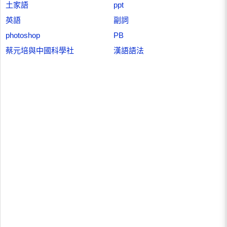
土家語
ppt
英語
副詞
photoshop
PB
蔡元培與中國科學社
漢語語法