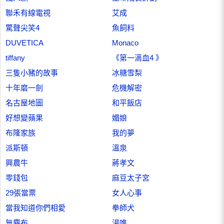
聯禾有線電視
艾成
驚聲尖笑4
魚飼料
DUVETICA
Monaco
tiffany
《第一滴血4 》
三隻小豬的故事
冰糖雪梨
十年磨一劍
危機解密
名古屋地圖
和平飯店
好想變蘋果
媚娘
布隆家族
我的夢
派斯頓
溫泉
興農牛
蔣孝文
零錢包
麻豆太子宮
29張當票
女人心事
當我知道你們相愛
拳師犬
無塵布
湯唯