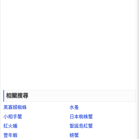
相關搜尋
黑寡婦蜘蛛
水蚤
小相手蟹
日本蜘蛛蟹
紅火蟻
聖誕島紅蟹
豐年蝦
螃蟹