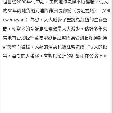
但自從2000年代中期，由於地球氣候不斷變暖，使大
約50年前隨貨船到達的非洲長腳蟻（長足捷蟻）（Yell
owcrazyant）為患，大大威脅了聖誕島紅蟹的生存空
間，使當地的聖誕島紅蟹數量大大減少。估計多年來
當地有1.5到2千萬隻聖誕島紅蟹因為受到長腳蟻超蟻
群襲擊而被殺。人類的活動也給紅蟹造成了很大的傷
害，每次的大遷移，有數以萬計的紅蟹死在公路上。