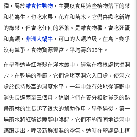
種，屬於
雜食性動物
，主要以食用這些植物落下的葉
和花為生，也吃水果，花卉和苗木。它們喜歡吃新鮮
的綠葉，但會吃任何的落葉。是雜食物種，會吃死蟹
和鳥類，
非洲大蝸牛
，可口的人類垃圾。在島上幾乎
沒有競爭，食物資源豐富。平均壽命35年。
在旱季這些紅蟹躲在灌木叢中，經常在樹根處挖掘洞
穴。在乾燥的季節，它們會堵塞洞穴入口處，使洞穴
處於保持較高的濕度水平，一年中並有效地從曠野中
消失長達兩至三個月。這對它們在養分相對貧乏的熱
帶雨林的生長起了很大的幫助作用。旱季過後，第一
場雨水將紅蟹從睡夢中喚醒，它們不約而同地從洞中
蹣跚走出，呼吸新鮮潮濕的空氣。這時在聖誕島上植