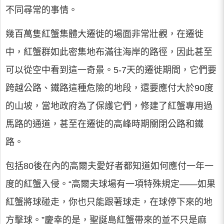
不同尋常的事情。
幾百萬隻紅蟹集體大遷徙的場面非常壯觀，在遷徙
中，紅蟹群如此密集地布滿往海岸的路徑，因此甚至
可以從空中看到這一奇景。5-7天的遷徙期間，它們要
跨越公路、鐵路這種危險的地段，還要應付大於90度
的山坡，當地政府為了保護它們，修建了紅蟹專用過
馬路的通道，甚至在遷徙的高峰時期關閉公路和鐵
路。
包括80後在內的高爾夫愛好者都知道如何應付一年一
度的紅蟹入侵。“高爾夫球場有一項特殊規定――如果
紅蟹將球碰走，你也只能跟著球走，在球停下來的地
方擊球。”慶幸的是，聖誕島紅蟹帶來的並不只是麻