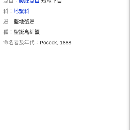
亞目：
腹胚亞目
短尾下目
科：
地蟹科
屬：
擬地蟹屬
種：
聖誕島紅蟹
命名者及年代：
Pocock, 1888