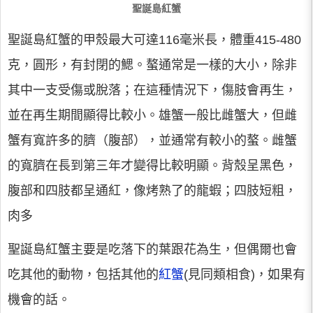
聖誕島紅蟹
聖誕島紅蟹的甲殼最大可達116毫米長，體重415-480
克，圓形，有封閉的鰓。螯通常是一樣的大小，除非
其中一支受傷或脫落；在這種情況下，傷肢會再生，
並在再生期間顯得比較小。雄蟹一般比雌蟹大，但雌
蟹有寬許多的臍（腹部），並通常有較小的螯。雌蟹
的寬臍在長到第三年才變得比較明顯。背殼呈黑色，
腹部和四肢都呈通紅，像烤熟了的龍蝦；四肢短粗，
肉多
聖誕島紅蟹主要是吃落下的葉跟花為生，但偶爾也會
吃其他的動物，包括其他的
紅蟹
(見同類相食)，如果有
機會的話。