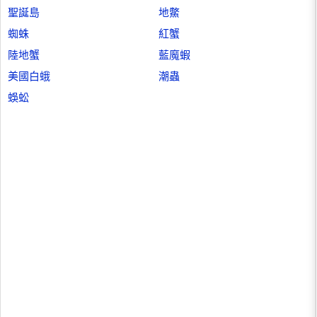
聖誕島
地鱉
蜘蛛
紅蟹
陸地蟹
藍魔蝦
美國白蛾
潮蟲
蜈蚣