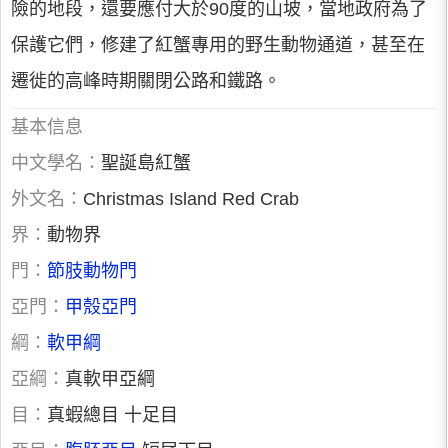
險的地段，還要應付大於90度的山坡，當地政府為了
保護它們，修建了紅蟹專用的野生動物通道，甚至在
遷徙的高峰時期關閉公路和鐵路。
基本信息
中文學名：
聖誕島紅蟹
外文名：
Christmas Island Red Crab
界：
動物界
門：
節肢動物門
亞門：
甲殼亞門
綱：
軟甲綱
亞綱：
真軟甲亞綱
目：
真蝦總目 十足目