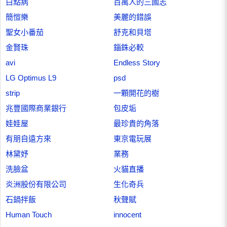
白點病
百萬人的三國志
簡愷樂
美麗的錯誤
聖女小番茄
舒克和貝塔
金賢珠
錙銖必較
avi
Endless Story
LG Optimus L9
psd
strip
一顆開花的樹
兆豐國際商業銀行
包皮垢
娃娃屋
最珍貴的角落
有朋自遠方來
東京電玩展
林黛妤
業務
洗臉盆
火貓直播
炎洲股份有限公司
生化奇兵
石鍋拌飯
秋聲賦
Human Touch
innocent