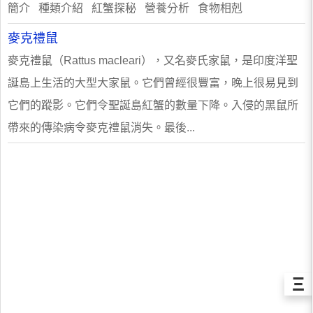
簡介 種類介紹 紅蟹探秘 營養分析 食物相剋
麥克禮鼠
麥克禮鼠（Rattus macleari），又名麥氏家鼠，是印度洋聖
誕島上生活的大型大家鼠。它們曾經很豐富，晚上很易見到
它們的蹤影。它們令聖誕島紅蟹的數量下降。入侵的黑鼠所
帶來的傳染病令麥克禮鼠消失。最後...
Ξ