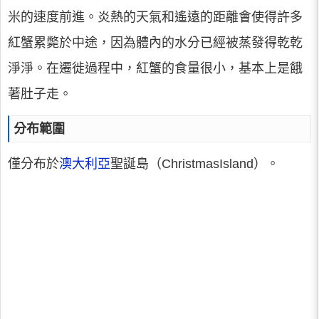
米的速度前進。炎熱的天氣和遙遠的距離會使得許多
紅蟹累斃於中途，因為體內的水分已經被蒸發得乾乾
淨淨。在遷徙過程中，紅蟹的食量很小，基本上是餓
著肚子走。
分布範圍
僅分布於
澳大利亞
聖誕島（ChristmasIsland）。