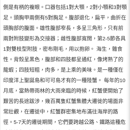
側是有柄的複眼。口器包括1對大顎，2對小顎和3對顎
足。頭胸甲兩側有5對胸足。腹部退化，扁平，曲折在
頭胸部的腹面。雄性腹部窄長，多呈三角形，只有前
兩對附肢變形為交接器；雌性腹部寬闊，第2-5節各具
1對雙枝型附肢，密布剛毛，用以抱卵。 海生，雜食
性。背殼呈黑色，腹部和四肢都呈通紅，像烤熟了的
龍蝦；四肢短粗，肉多，是上乘的美味。是一種僅在
印度洋上聖誕島和可可島才有的一種陸蟹。 每年的10
月底，當熱帶雨林的大雨來臨的時候，紅蟹便開始了
艱苦的長途跋涉，幾百萬隻紅蟹集體大遷徙的場面非
常壯觀，在遷徙中，紅蟹群密集地布滿往海岸的路
徑。5-7天的遷徙期間，它們要跨越公路、鐵路這種危