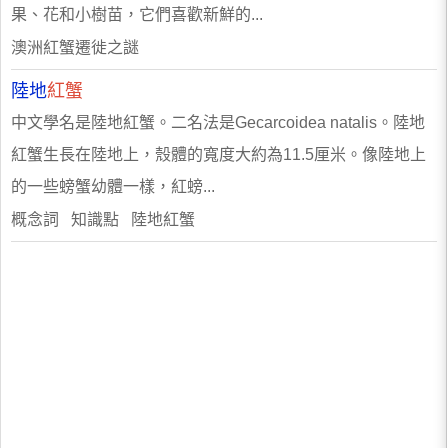
果、花和小樹苗，它們喜歡新鮮的...
澳洲紅蟹遷徙之謎
陸地
紅蟹
中文學名是陸地紅蟹。二名法是Gecarcoidea natalis。陸地
紅蟹生長在陸地上，殼體的寬度大約為11.5厘米。像陸地上
的一些螃蟹幼體一樣，紅螃...
概念詞 知識點 陸地紅蟹