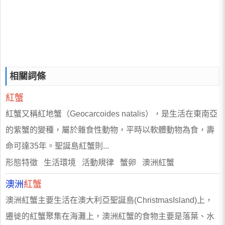
相關詞條
紅蟹
紅蟹又稱紅地蟹（Geocarcoides natalis），是生活在東南亞
的紫蟹的變種，屬於雜食性動物，平時以軟體動物為食，壽
命可達35年。聖誕島紅蟹則...
形態特徵 生活環境 活動規律 蟹卵 澳洲紅蟹
澳洲
紅蟹
澳洲紅蟹主要生活在澳大利亞聖誕島(ChristmasIsland)上，
遷徙的紅蟹聚集在海灘上，澳洲紅蟹的食物主要是落葉、水