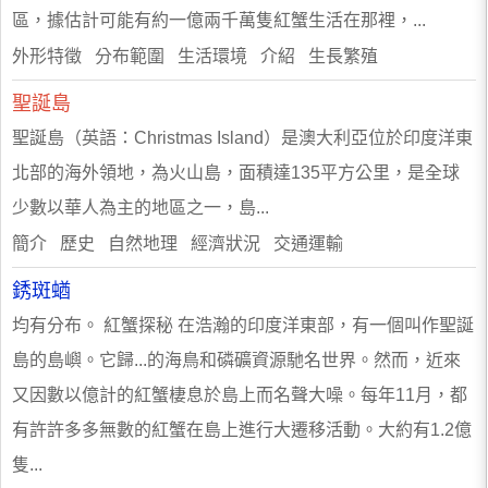
區，據估計可能有約一億兩千萬隻紅蟹生活在那裡，...
外形特徵 分布範圍 生活環境 介紹 生長繁殖
聖誕島
聖誕島（英語：Christmas Island）是澳大利亞位於印度洋東
北部的海外領地，為火山島，面積達135平方公里，是全球
少數以華人為主的地區之一，島...
簡介 歷史 自然地理 經濟狀況 交通運輸
銹斑蝤
均有分布。 紅蟹探秘 在浩瀚的印度洋東部，有一個叫作聖誕
島的島嶼。它歸...的海鳥和磷礦資源馳名世界。然而，近來
又因數以億計的紅蟹棲息於島上而名聲大噪。每年11月，都
有許許多多無數的紅蟹在島上進行大遷移活動。大約有1.2億
隻...