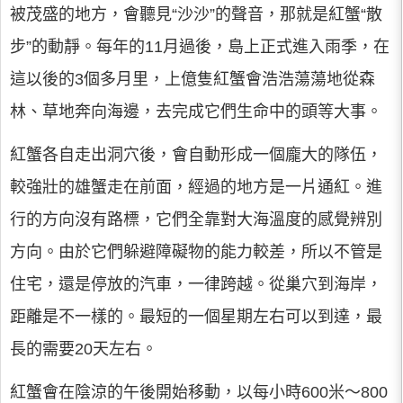
被茂盛的地方，會聽見“沙沙”的聲音，那就是紅蟹“散
步”的動靜。每年的11月過後，島上正式進入雨季，在
這以後的3個多月里，上億隻紅蟹會浩浩蕩蕩地從森
林、草地奔向海邊，去完成它們生命中的頭等大事。
紅蟹各自走出洞穴後，會自動形成一個龐大的隊伍，
較強壯的雄蟹走在前面，經過的地方是一片通紅。進
行的方向沒有路標，它們全靠對大海溫度的感覺辨別
方向。由於它們躲避障礙物的能力較差，所以不管是
住宅，還是停放的汽車，一律跨越。從巢穴到海岸，
距離是不一樣的。最短的一個星期左右可以到達，最
長的需要20天左右。
紅蟹會在陰涼的午後開始移動，以每小時600米～800