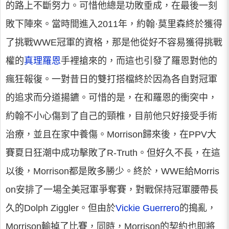
的路上不斷努力。可惜他總是功敗垂成，在最後一刻
敗下陣來。當時間進入2011年，約翰·莫里森終於獲得
了挑戰WWE冠軍的資格，那是他從好不容易獲得挑戰
權的
真理羅恩
手裡搶來的，而這也引發了羅恩對他的
瘋狂報復。一對昔日的雙打搭檔終於因為各自對冠軍
的追求而分道揚鑣。可惜的是，在和羅恩的衝突中，
約翰不小心傷到了自己的頸椎，目前他只好接受手術
治療，並且在家中養傷。Morrison歸來後，在PPV大
賽夏日狂潮中成功擊敗了R-Truth。但好久不長，在這
以後，Morrison都是敗多勝少。終於，WWE給Morris
on安排了一場全美冠軍爭奪賽，對戰保持冠軍腰帶長
久的Dolph Ziggler。但由於
Vickie Guerrero
的搗亂，
Morrison輸掉了比賽，同時，Morrison的契約也即將