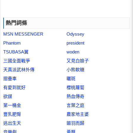
熱門詞條
MSN MESSENGER
Odyssey
Phantom
president
TSUBASA翼
woden
三國全面戰爭
又見白娘子
天真派武林外傳
小熊軟糖
摺疊車
曬斑
有愛到就好
櫻桃蘿蔔
欲謀
熱血傳奇
第一桶金
言葉之庭
豐乳肥臀
農家地主婆
逃出生天
鎩羽而歸
音樂劇
黃曆