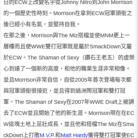
日的ECW上改變名字從Johnny Nitro到John Morrison
的一個歷史性時刻。Morrison在拿到ECW冠軍頭銜之
後已經小有名氣，並堅持自我。
在那之後，Morrison與The Miz搭檔並使MNM更上一
層樓而且使WWE雙打冠軍既是屬於SmackDown又屬
於ECW。The Shaman of Sexy（鑽石王老五）的虛榮
心到達了一個新的高度，和他的職業生涯非常相像。
並且Morrison非常自信，自從2005年首次登場每次都
與冠軍頭銜很接近，並且得到過洲際冠軍和雙打冠
軍。The Shaman of Sexy在2007年WWE Draft上被調
去了ECW並且開始了他的新生涯。Morrison現在在EC
W這塊土地上茁壯成長，並且他和搭檔The Miz在Sma
ckDown上打敗
M.V.P
.和
Matt Hardy
獲得雙打冠軍使EC