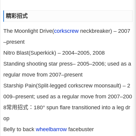
精彩招式
The Moonlight Drive(
corkscrew
neckbreaker) – 2007
–present
Nitro Blast(Superkick) – 2004–2005, 2008
Standing shooting star press– 2005–2006; used as a
regular move from 2007–present
Starship Pain(Split-legged corkscrew moonsault) – 2
009–present; used as a regular move from 2007–200
8常用招式：180° spun flare transitioned into a leg dr
op
Belly to back
wheelbarrow
facebuster