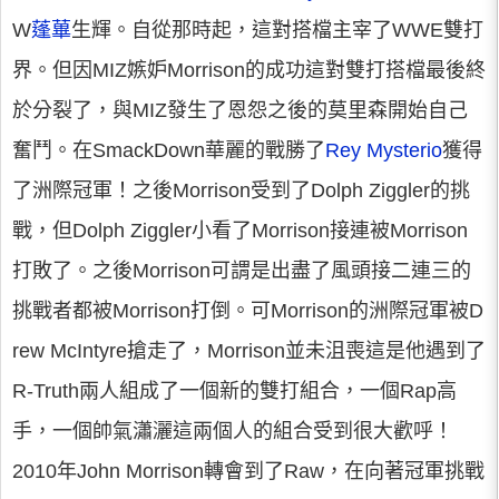
W
蓬蓽
生輝。自從那時起，這對搭檔主宰了WWE雙打
界。但因MIZ嫉妒Morrison的成功這對雙打搭檔最後終
於分裂了，與MIZ發生了恩怨之後的莫里森開始自己
奮鬥。在SmackDown華麗的戰勝了
Rey Mysterio
獲得
了洲際冠軍！之後Morrison受到了Dolph Ziggler的挑
戰，但Dolph Ziggler小看了Morrison接連被Morrison
打敗了。之後Morrison可謂是出盡了風頭接二連三的
挑戰者都被Morrison打倒。可Morrison的洲際冠軍被D
rew McIntyre搶走了，Morrison並未沮喪這是他遇到了
R-Truth兩人組成了一個新的雙打組合，一個Rap高
手，一個帥氣瀟灑這兩個人的組合受到很大歡呼！
2010年John Morrison轉會到了Raw，在向著冠軍挑戰