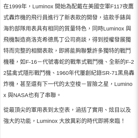
在1999年，Luminox 開始為配戴在美國空軍F117夜鷹
式轟炸機的飛行員進行了新表款的開發，這款手錶與
海豹部隊用表具有相同的質量特色，同時Luminox 與
飛機製造商洛克希德馬丁公司商談，得到授權發展獨
特而完整的相關表款，即將能夠聯繫許多獨特的戰鬥
機種，如F-16－代號毒蛇的戰隼式戰鬥機、全新的F-2
2猛禽式隱形戰鬥機、1960年代屢創紀錄SR-71黑鳥轟
炸機，甚至還有下一代的太空梭－冒險之星，Lumino
x 與NASA也有了串聯。
從最頂尖的軍用表到太空表，涵括了實用、炫目以及
強大的功能，Luminox 大放異彩的時代即將來臨！