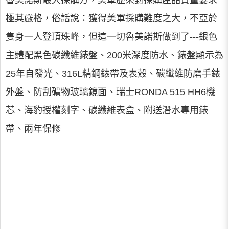
魯美諾斯最大採購方，美軍歷來對採購產品質量要求
極其嚴格，俗話說：獲得美軍採購難度之大，不亞於
隻身一人登頂珠峰，但這一切魯美諾斯做到了---銀色
主體配黑色碳纖維錶盤、200米深度防水、錶盤顯示為
25年自發光、316L精鋼錶帶及表殼、碳纖維防磨手錶
外盤、防刮礦物玻璃鏡面、瑞士RONDA 515 HH6機
芯、海豹授權刻字、碳纖維表盒、附送潛水專用錶
帶、兩年保修