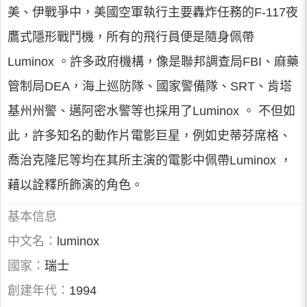
美、伊戰爭中，美國空軍執行主要轟炸任務的F-117夜
鷹式隱形戰鬥機，所有的飛行員便是隨身佩帶
Luminox 。許多政府機構，像是聯邦調查局FBI、麻藥
管制局DEA，海上巡防隊、國家警備隊、SRT、肯塔
基州州警、邁阿密水警等也採用了Luminox 。 不但如
此，許多知名的動作片電影巨星，例如史蒂芬席格、
喬治克隆尼等均在其所主演的電影中佩帶Luminox ，
藉以詮釋所飾演的角色。
基本信息
中文名：
luminox
國家：
瑞士
創建年代：
1994