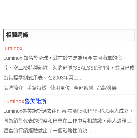
相關詞條
luminox
Luminox 知名於全球，就在於它是為現今美國海軍的海、
陸、空三棲特種部隊－海豹部隊(SEALSS)所開發，並且已成
為其標準制式用表。在2003年第二...
品牌簡介 手錶特徵 使用單位 全部系列 品牌發展
Luminox
魯美諾斯
Luminox魯美諾斯過去由理察·提姆博和巴里·科恩兩人成立，
同為銷售代表的理察和巴里在工作中互相結識，兩人憑藉其
豐富的行銷經驗做出了一個戰略性的決...