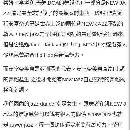
蔡妍。李孝利,天舞,BOA的舞蹈也有一部分是NEW JA
ZZ.這是完全忘記說了的最基本的東西！珍妮·傑克遜
和安室奈美惠是世界上說的兩位跳NEW JAZZ不錯的
藝人，new-jazz是早期在美國紐約由芭蕾所演化過來,
但是它透過Janet Jackson的「IF」MTV中,才逐漸讓人
發現芭蕾融合Hip Hop得街舞魅力。
而安室奈美惠是亞洲區的代表。安室奈美惠,諸如此類
的舞蹈產生,之後才開始有NewJazz自己獨特的舞蹈風
格和名詞。
我們國內的jazz dancer多是女生， 跟舞者在跳NEW J
AZZ的嫵媚感覺可以說有很大的關係。new jazz也就
是power jazz，每一個動作都要求要有爆發力，帶有