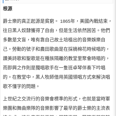
根源
爵士樂的真正起源是貧窮。 1865年，美國內戰結束，
往日黑人奴隸獲得了自由，但是生活依然困苦。他們
多數是文盲，唯有靠自己故土培植出的音樂娛樂自
己。勞動的號子和農田歌曲是在採摘棉花時候唱的，
讚美詩歌和聖歌是在種族隔離的教堂里聚會時唱的，
而即興之作則是獨唱歌手在一隻班卓琴伴奏下吟唱
的。在教堂中，黑人牧師借用英國領唱方式來解決唱
歌不懂字的問題。
上世紀之交流行的音樂會標準的形式，也就是當時軍
樂團和舞曲樂隊的音樂影響了最早的爵士樂的主流表