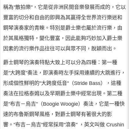
稱為"散拍樂"，它是從非洲民間音樂發展而成的，它以
豐富的切分和自由的即興為其贏得全世界流行樂迷和
鋼琴演奏家的青睞。特別是爵士樂也屬於流行樂，由
於其風格獨特，變化豐富，因此能夠巧妙加入爵士樂
因素的流行樂作品往往可以與眾不同，脫穎而出。
爵士鋼琴的演奏特點大致上可以分為四種：第一種
是"大跨度"奏法，即演奏時左手採用連續的大跳進行，
形成個性鮮明的"大跨度低音"（Stride Bass），這種
奏法在拉格泰姆以及早期爵士樂中經常出現。第二種
是"布吉－烏吉"（Boogie Woogie）奏法，它是一種快
速的布魯斯鋼琴風格，對爵士鋼琴有著很大的影
響。"布吉－烏吉"經常採用"滾奏" ，英文叫做 Crushin