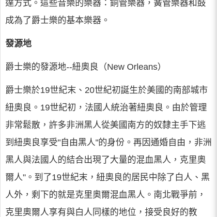
達方式。這些音樂的樂器：銅管樂器，簧管樂器和鼓
成為了爵士樂的基本樂器。
發源地
爵士樂的發源地--紐奧良（New Orleans）
爵士樂於19世紀末、20世紀初誕生於美國的南部城市
紐奧良。19世紀初，法國人統治著紐奧良。由於管理
非常鬆散，許多非洲黑人從美國南方的奴隸主手下逃
到紐奧良享受"自由黑人"的身份。再因通婚自由，非洲
黑人與法國人的結合出現了大量的混血黑人，克里奧
爾人"。到了19世紀末，紐奧良的居民中除了白人、黑
人外，剩下的就是克里奧爾混血黑人。南北戰爭前，
克里奧爾人享有與白人同樣的地位，接受良好的教