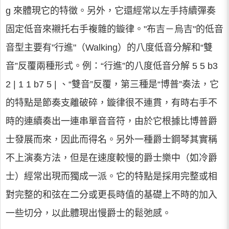
g 來體現它的特徵。另外，它還經常以左手持續彈奏
固定低音來襯托右手複雜的鏇律。"布吉－烏吉"的低音
音型主要有"行進"（Walking）的八度低音分解和“雙
音”反覆兩種形式。例：“行進”的八度低音分解 5 5 b3
2 | 1 1 b7 5 | 、“雙音”反覆，第三種是“博普”奏法，它
的特點是節奏支離破碎，鏇律很不連貫，有時右手不
時的連續奏出一連串單音音符，由於它根據比博普爵
士發展而來，因此而得名。另外一種爵士鋼琴其實稱
不上演奏方法，但是在速度較慢的爵士樂中（如冷爵
士）經常出現而獨成一派。它的特點是採用完整或相
對完整的和弦在二分或更長時值的基礎上不時的加入
一些切分，以此體現出慢爵士的鬆弛感。