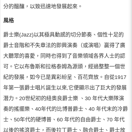
分的醞釀，以致迅速地發展起來。
風格
爵士樂(Jazz)以其極具動感的切分節奏、個性十足的
爵士音階和不失章法的即興演奏（或演唱）贏得了廣
大聽眾的喜愛，同時也得到了音樂領域各界人士的認
可。它以布魯斯和拉格泰姆為源頭，經過整整一個世
紀的發展，如今已是異彩紛呈、百花齊放。自從1917
年第一張爵士唱片誕生以來,它便顯示出了巨大的發展
潛力。20世紀初的紐奧良爵士樂 、30 年代大樂隊演
奏的搖擺樂、40年代的比博普爵士、40 年代末的冷爵
士、50年代的硬博普、60 年代的自由爵士、70 年代
以後的搖滾爵士，而後拉丁爵士、融合爵士、爵士放