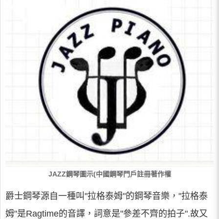
JAZZ鋼琴圖示(中國鋼琴門戶註冊著作權
爵士鋼琴源自一種叫"拉格泰姆"的鋼琴音樂，"拉格泰
姆"是Ragtime的音譯，詞意是"參差不齊的拍子".故又