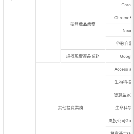
Chrom
Chrome
硬體產品業務
Nex
谷歌自動
虛擬現實產品業務
Google
Access an
生物科技公司
智慧型家居
其他投資業務
生命科學公司
風投公司Googl
投資基金Googl