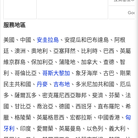
Goog
服務地區
美國、中國、
安圭拉島
、安提瓜和巴布達島、阿根
廷、澳洲、奧地利、亞塞拜然、比利時、巴西、英屬
維京群島、保加利亞、蒲隆地、加拿大、查德、智
利、哥倫比亞、
哥斯大黎加
、象牙海岸、古巴、剛果
民主共和國、
丹麥
、
吉布地
、多米尼加共和國、厄瓜
多、薩爾瓦多、密克羅尼西亞聯邦、斐濟、芬蘭、法
國、甘比亞、喬治亞、德國、西班牙、直布羅陀、希
臘、格陵蘭、英屬格恩西、宏都拉斯、中國香港、
匈
牙利
、印度、愛爾蘭、英屬曼島、以色列、義大利、