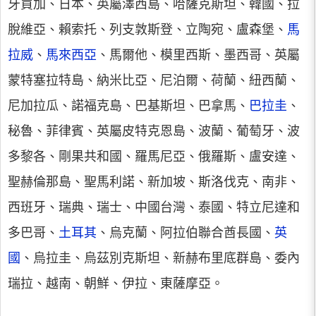
牙買加、日本、英屬澤西島、哈薩克斯坦、韓國、拉
脫維亞、賴索托、列支敦斯登、立陶宛、盧森堡、
馬
拉威
、
馬來西亞
、馬爾他、模里西斯、墨西哥、英屬
蒙特塞拉特島、納米比亞、尼泊爾、荷蘭、紐西蘭、
尼加拉瓜、諾福克島、巴基斯坦、巴拿馬、
巴拉圭
、
秘魯、菲律賓、英屬皮特克恩島、波蘭、葡萄牙、波
多黎各、剛果共和國、羅馬尼亞、俄羅斯、盧安達、
聖赫倫那島、聖馬利諾、新加坡、斯洛伐克、南非、
西班牙、瑞典、瑞士、中國台灣、泰國、特立尼達和
多巴哥、
土耳其
、烏克蘭、阿拉伯聯合酋長國、
英
國
、烏拉圭、烏茲別克斯坦、新赫布里底群島、委內
瑞拉、越南、朝鮮、伊拉、東薩摩亞。