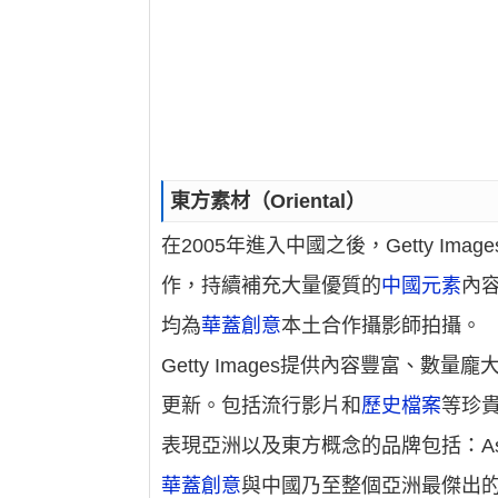
東方素材（Oriental）
在2005年進入中國之後，Getty Images
作，持續補充大量優質的
中國元素
內
均為
華蓋創意
本土合作攝影師拍攝。
Getty Images提供內容豐富、數
更新。包括流行影片和
歷史檔案
等珍
表現亞洲以及東方概念的品牌包括：Asia Images,
華蓋創意
與中國乃至整個亞洲最傑出