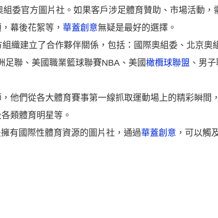
京奧組委官方圖片社。如果客戶涉足體育贊助、市場活動，
頭，幕後花絮等，
華蓋創意
無疑是最好的選擇。
方組織建立了合作夥伴關係，包括：國際奧組委、北京奧
、歐洲足聯、美國職業籃球聯賽NBA、美國
橄欖球聯盟
、男子
師，他們從各大體育賽事第一線抓取運動場上的精彩瞬間
及各類體育明星等。
被認為是擁有國際性體育資源的圖片社，通過
華蓋創意
，可以觸