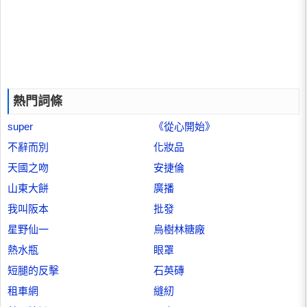
熱門詞條
super
《從心開始》
不辭而別
化妝品
天國之吻
安捷倫
山東大餅
廣播
我叫阪本
批發
星野仙一
烏樹林糖廠
熱水瓶
眼罩
短腿的反擊
石英磚
租車網
縫紉