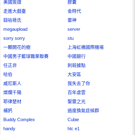
美國簽證
膠囊
走進大戲臺
金時代
鈕祜祿氏
雷神
megaupload
server
sorry sorry
stu
一顆開花的樹
上海虹橋國際機場
中國男子籃球職業聯賽
中國銀行
任正非
刺殺據點
哈伯
大安區
威尼斯人
我失去了你
燦爛千陽
百年虛雲
耶律楚材
聖靈之光
補鈣
過度換氣症候群
Buddy Complex
Cubie
handy
htc e1