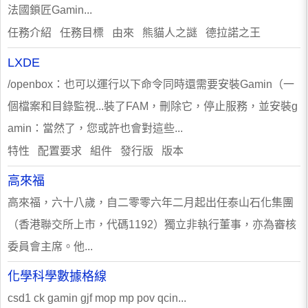
法國鎖匠Gamin...
任務介紹 任務目標 由來 熊貓人之謎 德拉諾之王
LXDE
/openbox：也可以運行以下命令同時還需要安裝Gamin（一
個檔案和目錄監視...裝了FAM，刪除它，停止服務，並安裝g
amin：當然了，您或許也會對這些...
特性 配置要求 組件 發行版 版本
高來福
高來福，六十八歲，自二零零六年二月起出任泰山石化集團
（香港聯交所上市，代碼1192）獨立非執行董事，亦為審核
委員會主席。他...
化學科學數據格線
csd1 ck gamin gjf mop mp pov qcin...