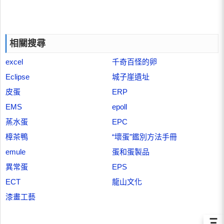
相關搜尋
excel
千奇百怪的卵
Eclipse
城子崖遺址
皮蛋
ERP
EMS
epoll
蒸水蛋
EPC
樟茶鴨
“壞蛋”鑑別方法手冊
emule
蛋和蛋製品
異常蛋
EPS
ECT
龍山文化
漆畫工藝
Ξ