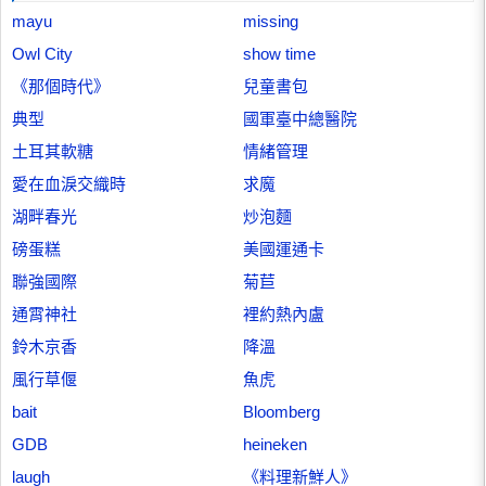
mayu
missing
Owl City
show time
《那個時代》
兒童書包
典型
國軍臺中總醫院
土耳其軟糖
情緒管理
愛在血淚交織時
求魔
湖畔春光
炒泡麵
磅蛋糕
美國運通卡
聯強國際
菊苣
通霄神社
裡約熱內盧
鈴木京香
降溫
風行草偃
魚虎
bait
Bloomberg
GDB
heineken
laugh
《料理新鮮人》