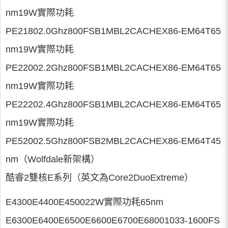
nm19W實際功耗
PE21802.0Ghz800FSB1MBL2CACHEX86-EM64T65
nm19W實際功耗
PE22002.2Ghz800FSB1MBL2CACHEX86-EM64T65
nm19W實際功耗
PE22202.4Ghz800FSB1MBL2CACHEX86-EM64T65
nm19W實際功耗
PE52002.5Ghz800FSB2MBL2CACHEX86-EM64T45
nm（Wolfdale新架構）
酷睿2雙核E系列（英文為Core2DuoExtreme）
E4300E4400E450022W實際功耗65nm
E6300E6400E6500E6600E6700E68001033-1600FS