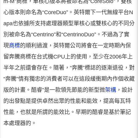
m-M”商標，單核心版本將被命名為“CoreSolo”，雙核
心版本則命名為“CoreDuo”。英特爾下一代無線平台N
apa也依據所支持處理器類型單核心或雙核心的不同分
別被命名為“Centrino”和“CentrinoDuo”。不過為了實
現
商標
的順利過渡，英特爾公司將會在一定時期內保
留奔騰商標在台式機CPU上的使用，至少在2006年上
半年之前還會存在。隨著，“奔騰”標誌的逐漸退役，對
“奔騰”情有獨忠的消費者可以在這段緩衝期內作個收藏
版的計畫。酷睿”是一款領先節能的新型微
架構
，設計
的出發點是提供卓然出眾的性能和能效，提高每瓦特
性能，也就是所謂的能效比。早期的酷睿是基於筆記
本處理器的。