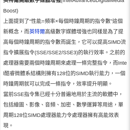
英特爾高級數字媒體增強
(IntelAdvancedDigitalMedia
Boost)
上面提到了“性能=頻率×每個時鐘周期的指令數”這個
新概念，而
英特爾
高級數字媒體增強也同樣是為了提
高每個時鐘周期的指令數而誕生，它可以提高SIMD流
指令擴展指令(SSE/SSE2/SSE3)的執行效率。之前的
處理器需要兩個時鐘周期來處理一條完整指令，而Inte
l酷睿微體系結構則擁有128位的SIMD執行能力，一個
時鐘周期就可以完成一條指令，效率提升明顯。
當前SSE指令集已經十分普遍地用於主流的軟體中，
包括繪圖、影像、音頻、加密、數學運算等用途，單
周期128位SIMD處理器能力令處理器擁有高能效表
現。