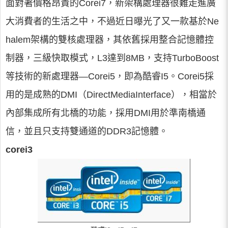
面對著價格昂貴的Corei7，新架構處理器很難走進廣
大消費者的生活之中，不過近日曝光了又一款基於Ne
halem架構的雙核處理器，其依舊採用整合記憶體控
制器，三級快取模式，L3達到8MB，支持TurboBoost
等技術的新處理器—Corei5，即為酷睿I5。Corei5採
用的是成熟的DMI（DirectMediaInterface），相當於
內部集成所有北橋的功能，採用DMI用於準南橋通
信，並且只支持雙通道的DDR3記憶體。
corei3