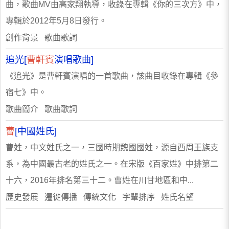
曲，歌曲MV由高家翔執導，收錄在專輯《你的三次方》中，
專輯於2012年5月8日發行。
創作背景 歌曲歌詞
追光[
曹軒賓
演唱歌曲]
《追光》是曹軒賓演唱的一首歌曲，該曲目收錄在專輯《參
宿七》中。
歌曲簡介 歌曲歌詞
曹
[中國姓氏]
曹姓，中文姓氏之一，三國時期魏國國姓，源自西周王族支
系，為中國最古老的姓氏之一。在宋版《百家姓》中排第二
十六，2016年排名第三十二。曹姓在川甘地區和中...
歷史發展 遷徙傳播 傳統文化 字輩排序 姓氏名望