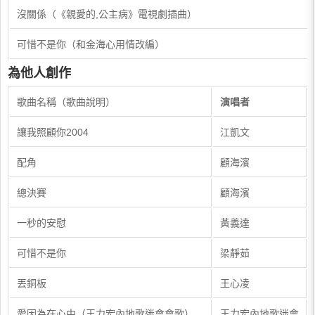
​沒關係（《親愛的,公主病》電視劇插曲）
​可惜不是你（和金海心用情改編）
為他人創作
歌曲名稱（歌曲說明）
演唱者
讓我照顧你2004
江凱文
配角
顧海濱
總決賽
顧海濱
一秒的安慰
黃義達
可惜不是你
梁靜茹
丟銅板
王心凌
愛因為在心中（王力宏內地歌迷會會歌）
王力宏內地歌迷會