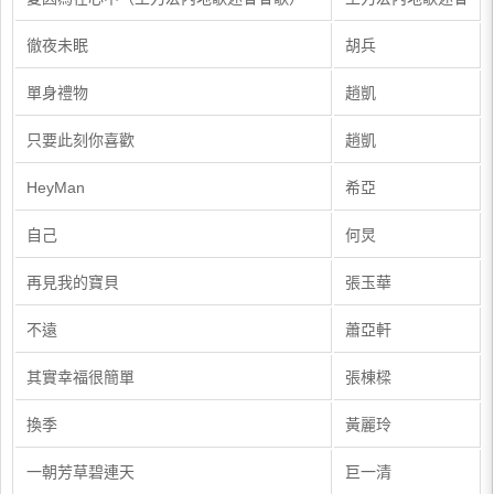
徹夜未眠
胡兵
單身禮物
趙凱
只要此刻你喜歡
趙凱
​HeyMan
​希亞
​自己
​何炅
​再見我的寶貝
​張玉華
​不遠
​蕭亞軒
​其實幸福很簡單
​張棟樑
​換季
​黃麗玲
​一朝芳草碧連天
​巨一清