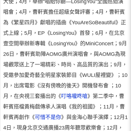
大使；4月，舉辦“唱給你聽—LosingYou”全國巡迴演
唱會；4月，曹軒賓擔任超級女聲評審；4月，曹軒賓
為《繁星四月》獻唱的插曲《YouAreSoBeautiful》正
式上線；5月，EP《LosingYou》首發；6月，在北京
壹空間舉辦新專輯《LosingYou》的MiniConcert；9月
26日，曹軒賓助陣AOMG廣州演唱會，與AOMG為現
場觀眾送上了一場精彩、時尚、高品質的演出；9月，
受邀參加愛奇藝全明星家裝節目《WULI屋裡變》；10
月，出席電影《沒有傍晚的後天》開機發布會 ；10
月，在央視三套播出的《
叮咯嚨咚嗆
》第二季中，曹
軒賓搭檔黃梅戲傳承人演唱《我的祖國》；11月，曹
軒賓再創作《
可惜不是你
》與金海心聯手演繹；12月1
4日，現身北京交通廣播23周年聽眾歡樂會；12月，