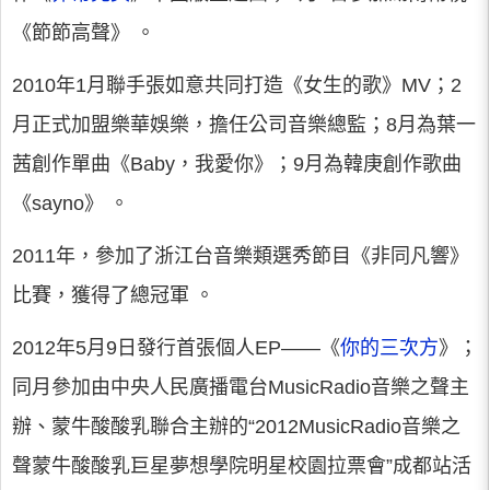
《節節高聲》 。
2010年1月聯手張如意共同打造《女生的歌》MV；2
月正式加盟樂華娛樂，擔任公司音樂總監；8月為葉一
茜創作單曲《Baby，我愛你》；9月為韓庚創作歌曲
《sayno》 。
2011年，參加了浙江台音樂類選秀節目《非同凡響》
比賽，獲得了總冠軍 。
2012年5月9日發行首張個人EP——《
你的三次方
》；
同月參加由中央人民廣播電台MusicRadio音樂之聲主
辦、蒙牛酸酸乳聯合主辦的“2012MusicRadio音樂之
聲蒙牛酸酸乳巨星夢想學院明星校園拉票會”成都站活