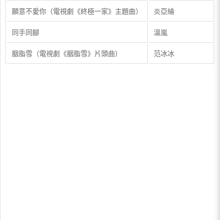
​願意不愛你（電視劇《終極一家》主題曲）
​炎亞綸
​同手同腳
​溫嵐
​胭脂雪​（電視劇《胭脂雪》片頭曲）
范冰冰