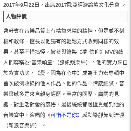
2017年9月22日，出席2017歐亞經濟論壇文化分會 。
人物評價
曹軒賓在音樂品質上有精益求精的精神，但是並不刻
板和教條，擅長以他獨有的輕鬆方式收到同樣的效
果，甚至不惜搞怪，被參與錄製《夢·信仰》MV的藝
人們尊稱為“音樂頑童”（騰訊娛樂評）。他的實力來自
於紮實功底，《愛，因為在心中》成為王力宏專輯中
首次破例收錄的他人作品。他的作品中情感細膩，音
樂靈感多是來自親身經歷。豐富的閱歷、廣闊的見
識、對生活對愛的感悟，最後統統都融匯貫通到他的
音樂當中，演唱的《
可惜不是你
》感動梁靜茹到流淚
（新浪音樂評） 。