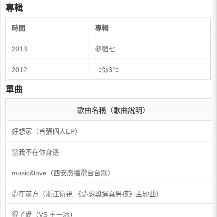
專輯
時間​
專輯​
​2013
​參宿七
​2012
​《你3°》
單曲
歌曲名稱（歌曲說明）
好想家（首張個人EP）
當我不在你身邊
music&love（西安廣播電台台歌）
夢在前方（浙江衛視 《夢想奧運真男孩》主題曲）
得了愛（VS 王一冰）