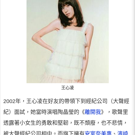
王心凌
2002年，王心凌在好友的帶領下到經紀公司（大聲經
紀）面試，她當時演唱陶晶瑩的《
離開我
》，歌聲里
透露著小女生的勇敢和堅韌，既不頹廢，也不悲情，
被大聲經紀公司相中。而旗下擁有
安室奈美惠
、
濱崎