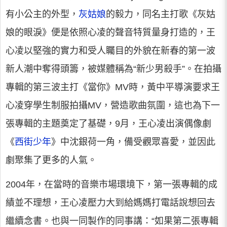
有小公主的外型，
灰姑娘
的毅力，同名主打歌《灰姑
娘的眼淚》便是依照心凌的聲音特質量身打造的，王
心凌以堅強的實力和受人矚目的外貌在新春的第一波
新人潮中奪得頭籌，被媒體稱為“新少男殺手”。在拍攝
專輯的第三波主打《當你》MV時，黃中平導演要求王
心凌穿學生制服拍攝MV，營造歌曲氛圍，這也為下一
張專輯的主題奠定了基礎，9月，王心凌出演偶像劇
《
西街少年
》中沈銀荷一角，備受觀眾喜愛，並因此
劇聚集了更多的人氣。
2004年，在當時的音樂市場環境下，第一張專輯的成
績並不理想，王心凌壓力大到給媽媽打電話說想回去
繼續念書。也與一同製作的同事講：“如果第二張專輯