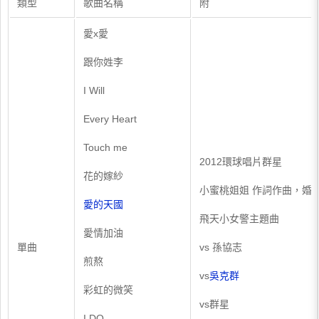
類型
歌曲名稱
附
愛x愛
跟你姓李
I Will
Every Heart
Touch me
2012環球唱片群星
花的嫁紗
小蜜桃姐姐 作詞作曲，婚
愛的天國
飛天小女警主題曲
愛情加油
單曲
vs 孫協志
煎熬
vs
吳克群
彩虹的微笑
vs群星
I DO