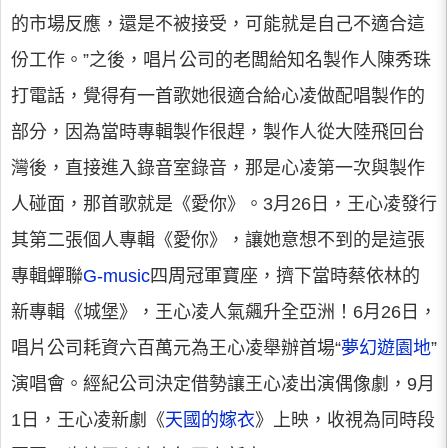
的市場反應，還是不被接受，可能就是自己不適合這
份工作。”之後，唱片公司的老闆給知名製作人陳秀珠
打電話，覺得有一首歌她很適合給心凌做配唱製作的
部分，因為當時專輯製作很趕，製作人從大陸飛回台
灣後，直接進入錄音室錄音，那是心凌第一次與製作
人碰面，那首歌就是《愛你》。3月26日，王心凌發行
其第二張個人專輯《愛你》，讓她意想不到的是這張
專輯蟬聯
G-music
四周冠軍寶座，擠下當時蔡依林的
新專輯《城堡》，王心凌人氣飆升全亞洲！6月26日，
唱片公司耗資六百萬元為王心凌舉辦首場“
夢幻遊園地
”
演唱會。經紀公司決定借勢讓王心凌出演偶像劇，9月
1日，王心凌新劇《
天國的嫁衣
》上映，收視為同時段