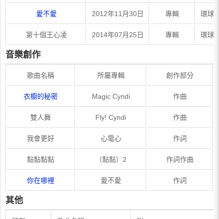
愛不愛
2012年11月30日
專輯
環球
第十個王心凌
2014年07月25日
專輯
環球
音樂創作
歌曲名稱
所屬專輯
創作部分
衣櫥的秘密
Magic Cyndi
作曲
雙人舞
Fly! Cyndi
作曲
我會更好
心電心
作詞
黏黏黏黏
（黏黏）2
作詞作曲
你在哪裡
愛不愛
作詞
其他