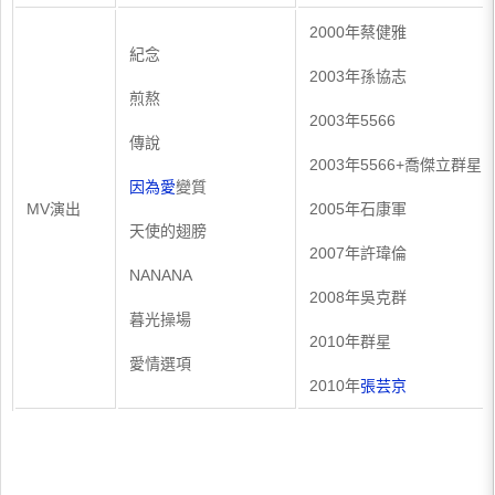
2000年蔡健雅
紀念
2003年孫協志
煎熬
2003年5566
傳說
2003年5566+喬傑立群星
因為愛
變質
MV演出
2005年石康軍
天使的翅膀
2007年許瑋倫
NANANA
2008年吳克群
暮光操場
2010年群星
愛情選項
2010年
張芸京