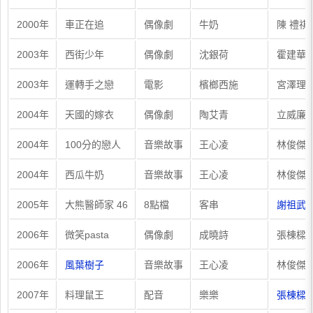
2000年
車正在追
偶像劇
牛奶
陳 禮祺
2003年
西街少年
偶像劇
沈銀荷
霍建華 
2003年
運轉手之戀
電影
檳榔西施
宮澤理惠
2004年
天國的嫁衣
偶像劇
陶艾青
立威廉 
2004年
100分的戀人
音樂故事
王心凌
林俊傑
2004年
西瓜牛奶
音樂故事
王心凌
林俊傑
2005年
大熊醫師家 46
8點檔
客串
謝祖武 
2006年
微笑pasta
偶像劇
成曉詩
張棟樑 
2006年
風葉樹子
音樂故事
王心凌
林俊傑
2007年
料理鼠王
配音
樂樂
張棟樑