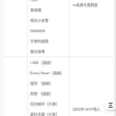
vs金牌大風群星
黃昏曉
飛天小女警
NANANA
天使的翅膀
暮光操場
I Will （插曲）
Every Heart（插曲）
當你 （插曲）
煎熬 （插曲）
Ξ
花的嫁紗（片頭）
2002年 MVP情人
愛的天國（片尾）