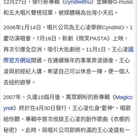
12月27日，發行新專輯《
cyndiwithu
》並蟬聯G-music
和五大唱片雙榜冠軍，被媒體稱為台灣小天后。
2006年1月14日，唱片公司為王心凌舉辦CyndiNO。1
慶功演唱會，7月16日，新劇《微笑PASTA》上映，
再次引爆全亞洲，吸引大批劇迷。11月1日，王心凌
國
際官方網站
開通。在連續幾年的事業奔波過後，王心
凌與前經紀人講，希望自己可以休息一陣，便一個人
去紐約遊學。
2007年，久違15個月後，萬眾期盼的新專輯《
Magicc
yndi
》終於在4月30日發行，王心凌化身”愛神“，唱歌
給你聽，專輯中首次收錄王心凌的創作歌曲《衣櫥的
秘密》。此時，與唱片公司即將約滿的王心凌還有一