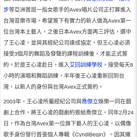
步
等亞洲首屈一指女歌手的Avex唱片公司正打算進入
台灣音樂市場，希望簽下有實力的新人做為Avex第一
位台灣本土藝人，之後日本Avex方面再三評估，選中
了王心凌，並與其經紀公司達成協定，但王心凌必須
接受3個月的舞蹈及發聲的課程訓練後，才能正式簽
約。於是王心凌赴日，進入
艾回訓練學校
，接受每天8
小時的演唱和舞蹈訓練，半年後王心凌重新回到台
灣，以新人的身份與台灣Avex正式簽約。
2003年，王心凌所屬經紀公司與
喬傑立
娛樂一同在戲
劇上合作，將王心凌的戲劇約簽給喬傑立。同年2月24
日，作為台灣Avex第一位旗下藝人的王心凌，以偶像
歌手身份發行首張個人專輯《CyndiBegin》。因其擁