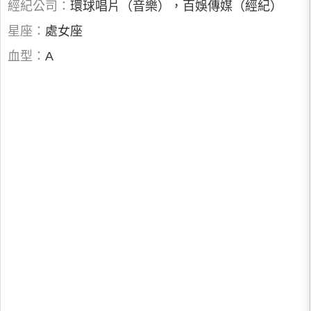
經紀公司：
環球唱片（音樂），百娛傳媒（經紀）
星座：
處女座
血型：
A