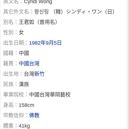
英文名：
Cyndi Wong
其它外文名：
왕신링 （韓）シンディ・ワン（日）
別名：
王君如（曾用名）
性別：
女
出生日期：
1982年9月5日
國籍：
中國
籍貫：
中國
台灣
出生地：
台灣
新竹
民族：
漢族
畢業院校：
中國台灣華岡藝校
身高：
158cm
宗教信仰：
佛教
體重：
41kg