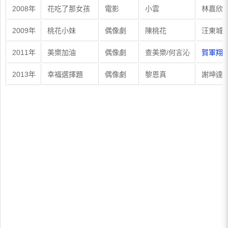
2008年
花吃了那女孩
電影
小雲
林嘉欣 
2009年
桃花小妹
偶像劇
陳桃花
汪東城 
2011年
美樂加油
偶像劇
查美樂/何言沁
賀軍翔 
2013年
幸福選擇題
偶像劇
黎恩真
謝坤達 