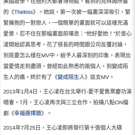
美國遊學，在紐約大都會博物館，看到的克林姆所畫
的《
Thekiss
》。她說，第一次被一幅畫深深吸引，緊
緊擁抱的一對戀人，一個簡單的畫面就可以這樣充滿
愛意，忍不住在那幅畫面前嘆息：“他好愛她！”於是心
凌開始認真思考，花了很長的時間跟公司反覆討論，
到底要怎么樣在MV中，給予人最深刻的印象，表現出
當愛情走到盡頭，曾經如此熟悉的兩個人，到變成陌
生人的痛。終於有了《
變成陌生人
》這支MV。
2013年1月4日，王心凌在台北舉行-愛不愛售票慶功演
唱會。7月，王心凌再次與三立合作，拍攝八點ON檔
劇《
幸福選擇題
》。
2014年7月25日，王心凌即將發行第十張個人大碟