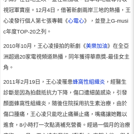
視冠軍寶座。12月4日，借著新劇兩岸三地的熱播，王
心凌發行個人第七張專輯《
心電心
》，並登上G-musi
c年度TOP-20之列。
2010年10月，王心凌接拍的新劇《
美樂加油
》在全亞
洲超過20家電視頻道熱播，同年獲得華鼎獎-最佳女主
角。
2011年2月19日，王心凌罹患
蜂窩性組織炎
，經醫生
診斷是因為拍戲抵抗力下降，傷口遭細菌感染，引發
顏面蜂窩性組織炎，隨後住院採用抗生素治療，由於
傷口腫痛，王心凌只能吃止痛藥止痛，嘴痛讓她難以
進食，8小時打一次點滴補充營養。經過一個月的治療