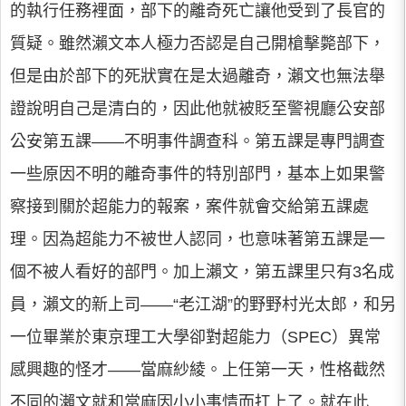
的執行任務裡面，部下的離奇死亡讓他受到了長官的
質疑。雖然瀨文本人極力否認是自己開槍擊斃部下，
但是由於部下的死狀實在是太過離奇，瀨文也無法舉
證說明自己是清白的，因此他就被貶至警視廳公安部
公安第五課——不明事件調查科。第五課是專門調查
一些原因不明的離奇事件的特別部門，基本上如果警
察接到關於超能力的報案，案件就會交給第五課處
理。因為超能力不被世人認同，也意味著第五課是一
個不被人看好的部門。加上瀨文，第五課里只有3名成
員，瀨文的新上司——“老江湖”的野野村光太郎，和另
一位畢業於東京理工大學卻對超能力（SPEC）異常
感興趣的怪才——當麻紗綾。上任第一天，性格截然
不同的瀨文就和當麻因小小事情而扛上了。就在此