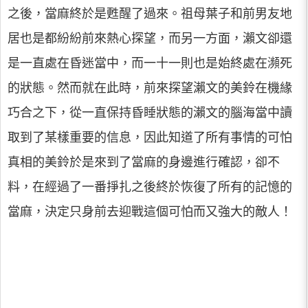
之後，當麻終於是甦醒了過來。祖母葉子和前男友地
居也是都紛紛前來熱心探望，而另一方面，瀨文卻還
是一直處在昏迷當中，而一十一則也是始終處在瀕死
的狀態。然而就在此時，前來探望瀨文的美鈴在機緣
巧合之下，從一直保持昏睡狀態的瀨文的腦海當中讀
取到了某樣重要的信息，因此知道了所有事情的可怕
真相的美鈴於是來到了當麻的身邊進行確認，卻不
料，在經過了一番掙扎之後終於恢復了所有的記憶的
當麻，決定只身前去迎戰這個可怕而又強大的敵人！