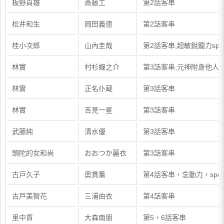
板野貞雄
斎藤工
第2話客串
松井和生
岡田義徳
第2話客串
桂小次郎
山內圭哉
第2話客串,超敏銳聽力spe
林實
村杉蟬之介
第3話客串,元神附身他人sp
林實
正名仆蔵
第3話客串
林實
吉見一星
第3話客串
武藤純
清水優
第3話客串
頭陀的女和尚
おおつか麗衣
第3話客串
古戸久子
奧貫薫
第4話客串，念動力，spe
古戸美智花
三浦由衣
第4話客串
里中貢
大森南朋
第5，6話客串