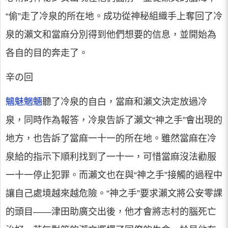
“偷”走了冷泉的所在地。成功從神秘組織手上奪回了冷
泉的瀨文和當麻分別得到他們想要的信息，並開始為
各自的目的奔走了。
辛の回
魑魅魍魎
聽了冷泉的自白，當麻和瀨文決定放過冷
泉，同時作為報答，冷泉告訴了瀨文“神之手”會出現的
地方，也告訴了當麻一十一的所在地。雖然當麻在冷
泉給的指示下順利找到了一十一，可惜當麻沒法勸服
一十一停止犯罪。而瀨文也在與“神之手”接觸的過程中
讓自己處境越來越危險。“神之手”要求瀨文將公安零課
的頭目——津田助廣交出後，他才會將志村的腦死亡