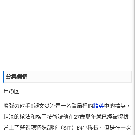
分集劇情
甲の回
魔弾の射手!!瀨文焚流是一名警局裡的
精英
中的精英，
精湛的槍法和格鬥技術讓他在27歲那年就已經被提拔
當上了警視廳特殊部隊（SIT）的小隊長。但是在一次