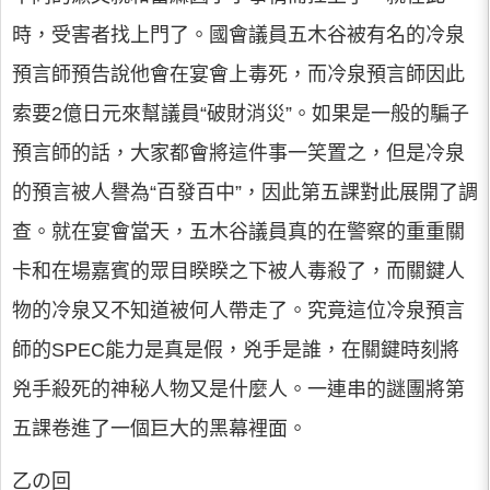
時，受害者找上門了。國會議員五木谷被有名的冷泉
預言師預告說他會在宴會上毒死，而冷泉預言師因此
索要2億日元來幫議員“破財消災”。如果是一般的騙子
預言師的話，大家都會將這件事一笑置之，但是冷泉
的預言被人譽為“百發百中”，因此第五課對此展開了調
查。就在宴會當天，五木谷議員真的在警察的重重關
卡和在場嘉賓的眾目睽睽之下被人毒殺了，而關鍵人
物的冷泉又不知道被何人帶走了。究竟這位冷泉預言
師的SPEC能力是真是假，兇手是誰，在關鍵時刻將
兇手殺死的神秘人物又是什麼人。一連串的謎團將第
五課卷進了一個巨大的黑幕裡面。
乙の回