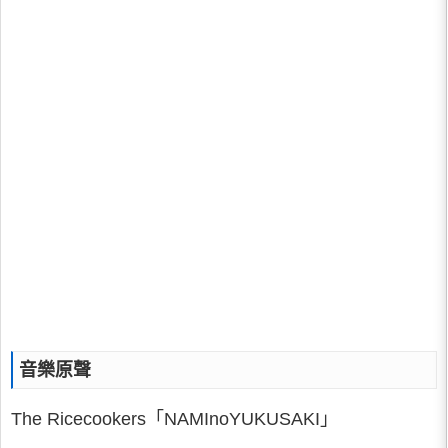
音樂原聲
The Ricecookers「NAMInoYUKUSAKI」