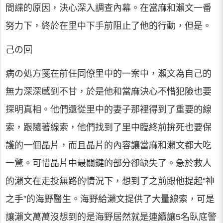
間諜的原因，決心深入調查內幕。在當麻和瀨文一番
努力下，終於在里中下手前阻止了他的行動，但是。
己の回
病の処方箋在前任同僚里中的一案中，瀨文為自己的
無力深深感到不甘，於是他和當麻決心不惜犯險也要
探明真相。他們還從里中的妻子那裡得到了重要的線
索，跟隨著線索，他們找到了里中臨終前拚死也要保
護的一個晶片，而且晶片的內容讓當麻和瀨文都大吃
一驚。可惜晶片中最關鍵的部分卻缺失了。急於救人
的瀨文在走投無路的情況下，想到了之前跟他提起“神
之手”的海野醫生。海野給瀨文提供了大量線索，可是
讓瀨文萬萬沒想到的是海野居然就是連續讓5名臥底警