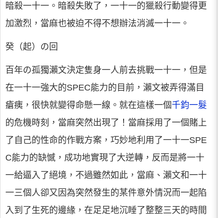
暗殺一十一。暗殺失敗了，一十一的獵殺行動變得更
加激烈，當麻也被迫不得不想辦法消滅一十一。
癸（起）の回
百年の孤獨瀨文決定隻身一人前去挑戰一十一，但是
在一十一強大的SPEC能力的目前，瀨文被弄得滿目
瘡痍，很快就變得命懸一線。就在這樣一個
千鈞一髮
的危機時刻，當麻突然出現了！當麻採用了一個賭上
了自己的性命的作戰方案，巧妙地利用了一十一SPE
C能力的缺憾，成功地實現了大逆轉，反而是將一十
一給逼入了絕境，不過雖然如此，當麻、瀨文和一十
一三個人卻又因為突然發生的某件意外情況而一起陷
入到了生死的邊緣，在足足地沉睡了整整三天的時間