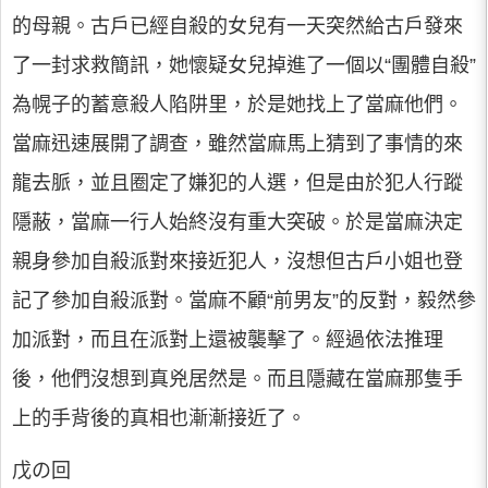
的母親。古戶已經自殺的女兒有一天突然給古戶發來
了一封求救簡訊，她懷疑女兒掉進了一個以“團體自殺”
為幌子的蓄意殺人陷阱里，於是她找上了當麻他們。
當麻迅速展開了調查，雖然當麻馬上猜到了事情的來
龍去脈，並且圈定了嫌犯的人選，但是由於犯人行蹤
隱蔽，當麻一行人始終沒有重大突破。於是當麻決定
親身參加自殺派對來接近犯人，沒想但古戶小姐也登
記了參加自殺派對。當麻不顧“前男友”的反對，毅然參
加派對，而且在派對上還被襲擊了。經過依法推理
後，他們沒想到真兇居然是。而且隱藏在當麻那隻手
上的手背後的真相也漸漸接近了。
戊の回