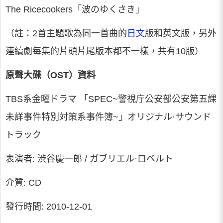
The Ricecookers「波のゆくさき」
（註：2首主題歌為同一首曲的
日文
版和英文版，另外
連續劇每集的片頭片尾版本都不一樣，共有10版）
原聲大碟（OST）資料
TBS系金曜ドラマ 「SPEC~警視庁公安部公安第五課
未詳事件特別対策系事件簿~」オリジナル·サウンド
トラック
表演者: 渋谷慶一郎 / ガブリエル·ロベルト
介質: CD
發行時間: 2010-12-01