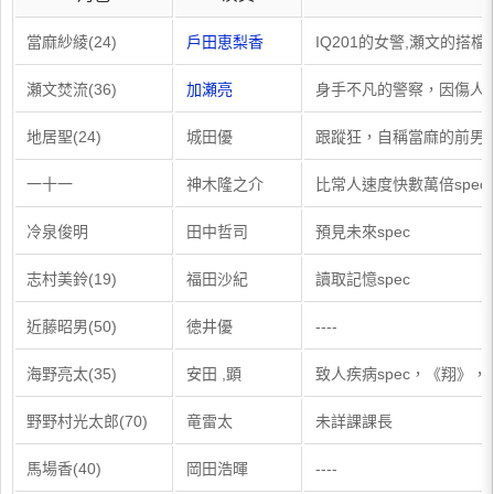
當麻紗綾(24)
戶田恵梨香
IQ201的女警,瀬文的搭檔
瀬文焚流(36)
加瀬亮
身手不凡的警察，因傷人
地居聖(24)
城田優
跟蹤狂，自稱當麻的前男友,
一十一
神木隆之介
比常人速度快數萬倍spe
冷泉俊明
田中哲司
預見未來spec
志村美鈴(19)
福田沙紀
讀取記憶spec
近藤昭男(50)
徳井優
----
海野亮太(35)
安田 ,顕
致人疾病spec，《翔》，
野野村光太郎(70)
竜雷太
未詳課課長
馬場香(40)
岡田浩暉
----