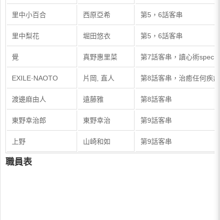
里中小百合
西原亞希
第5，6話客串
里中梨花
堀田悠衣
第5，6話客串
覺
真野惠里菜
第7話客串，讀心術spec
EXILE·NAOTO
片岡, 直人
第8話客串，治癒任何疾病s
渡邊麻由人
遠藤雅
第8話客串
東野幸治郎
東野幸治
第9話客串
上野
山崎和如
第9話客串
職員表