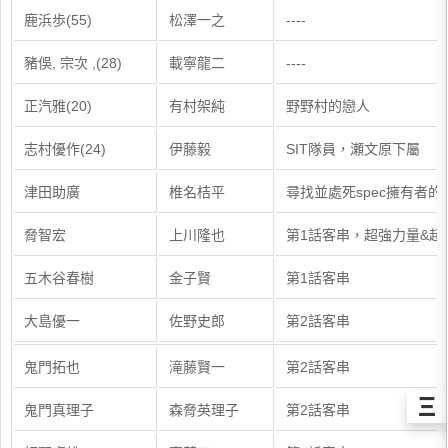
鹿浜歩(55)
松澤一之
----
豬俁, 宗次 ,(28)
載寧龍二
----
正汽雅(20)
有村架純
野野村的戀人
志村優作(24)
伊藤毅
SIT隊員，瀬文原下屬
津田助廣
椎名桔平
尋找並處死spec擁有者
脅智宏
上川隆也
第1話客串，超強力量&超快
五木谷春樹
金子賢
第1話客串
大島優一
佐野史郎
第2話客串
鬼門拓也
滝藤賢一
第2話客串
Ξ
鬼門真理子
森脅英理子
第2話客串