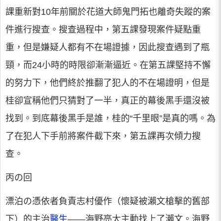
課重新對10年前關於花道大師鬼門拓也離奇失蹤的案
件進行搜查。搜查過程中，第五課發現案件疑點重
重，但是嫌疑人都有不在場證據，因此搜查遇到了瓶
頸，而24小時的時限卻漸漸逼近。在第五課堅持不懈
的努力下，他們終於推翻了犯人的不在場證明，但是
桂卻宣稱他們只猜對了一半，真正的幕後黑手還沒被
找到。到底幕後黑手是誰，桂的“千里眼”是真的嗎。為
了在犯人下手前將案件截下來，第五課再次傾力搜
查。
丙の回
漂泊の憑依者負責志村優作（懷疑被瀨文槍擊的舊部
下）的主治
醫生
——海野亮太主動找上了瀨文。海野