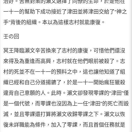
治好。苦無對策的瀨文選擇了同僚的生命，於是他在
一十一的幫助下成功接近了津田並將津田交給了“神之
手”背後的組織。本以為這樣志村就能康復。
壬の回
冥王降臨瀨文辛苦換來了志村的康復，可惜他們還沒
來得及為重逢而高興，志村就在他們眼前被殺了。志
村的死並不在一十一的預料之中，這也讓他知道了組
織已經和自己分道揚鑣了，於是一十一開始瘋狂獵殺
違背自己意願的人。此時。瀨文卻發現零課的“津田”僅
是一個代號，而零課也沒因為上一任“津田”的死亡而毀
滅，並且零課還打算將瀨文收歸零課之下。瀨文以恢
復未詳職能為條件，加入了零課，而且首個任務就是