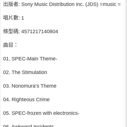
出版者: Sony Music Distribution inc. (JDS) =music =
唱片數: 1
條型碼: 4571217140804
曲目：
01. SPEC-Main Theme-
02. The Stimulation
03. Nonomura’s Theme
04. Righteous Crime
05. SPEC-frozen with electronics-
06. Awkward Incidents