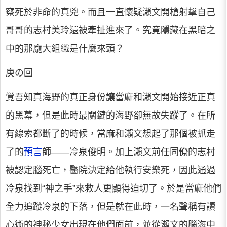
察死於非命的真兇。而且一直懷疑瀨文開槍射擊自己
哥哥的志村美玲還被牽扯進來了。究竟隱藏在黑暗之
中的那龐大組織是什麼來頭？
庚の回
覚吾知真海野的真正身份讓當麻和瀨文開始接近正真
的黑幕，但是此時最關鍵的海野卻無故失蹤了。在所
有線索都斷了的時候，當麻和瀨文想起了那個被抓走
了的
預言
師——冷泉俊明。加上瀨文前任同僚的志村
被認定腦死亡，醫院決定給他執行安樂死，因此通過
冷泉找到“神之手”來救人更顯得迫切了。於是當麻他們
全力追蹤冷泉的下落，但是就在此時，一名聲稱有讀
心術的神秘少女出現在他們面前，並從瀨文的腦海中