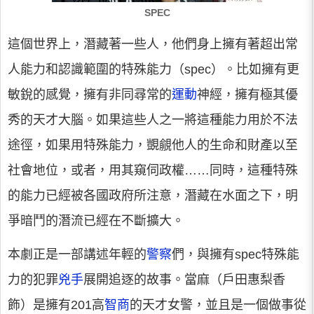
SPEC
這個世界上，潛藏著一些人，他們身上擁有著超出常
人能力和認識範圍的特殊能力（spec）。比如擁有更
敏銳的感覺，擁有非同尋常的
運動
神經，擁有極其優
秀的天才大腦。如果這些人之一將這種能力用於不法
途徑，如果用特殊能力，覬覦他人的生命和財產以至
社會地位，或者，用其窺伺政權……同時，這種特殊
的能力已經被各國政府所注意，潛藏在水面之下，明
爭暗鬥的潛流已經在不斷擴大。
本劇正是一部講述年輕的
警察
們，與擁有spec特殊能
力的犯罪
兇手
展開追逐的故事。當麻（戶田惠梨香
飾）是擁有201高
智商
的天才女警，並且是一個做事從