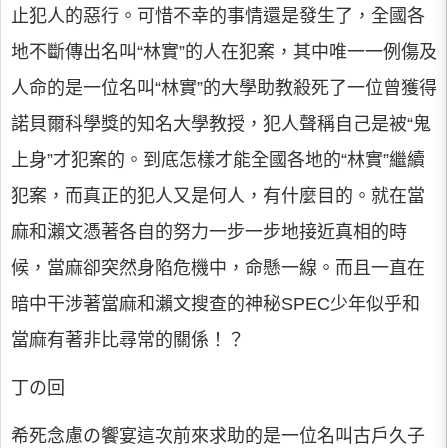
止犯人的惡行。可惜不幸的事情還是發生了，全國各
地不斷傳出名叫“林實”的人在犯案，其中唯一一例傷及
人命的是一位名叫“林實”的大學助教殺死了一位曾獲得
諾貝爾科學獎的知名大學教授，犯人聲稱自己是被“鬼
上身”才犯案的。到底怎樣才能全國各地的“林實”繼續
犯案，而真正的犯人又是何人，有什麼目的。就在當
麻和瀨文憑著各自的努力一步一步地接近真相的時
候，當麻卻突然身陷危機中，命懸一線。而且一直在
暗中干涉著當麻和瀨文搜查的神秘SPEC少年似乎和
當麻有著非比尋常的關係！？
丁の回
希死念慮の饗宴這次前來求助的是一位名叫古戶久子