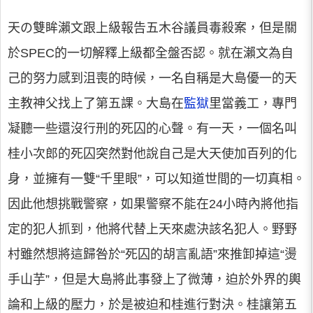
天の雙眸瀨文跟上級報告五木谷議員毒殺案，但是關
於SPEC的一切解釋上級都全盤否認。就在瀨文為自
己的努力感到沮喪的時候，一名自稱是大島優一的天
主教神父找上了第五課。大島在
監獄
里當義工，專門
凝聽一些還沒行刑的死囚的心聲。有一天，一個名叫
桂小次郎的死囚突然對他說自己是大天使加百列的化
身，並擁有一雙“千里眼”，可以知道世間的一切真相。
因此他想挑戰警察，如果警察不能在24小時內將他指
定的犯人抓到，他將代替上天來處決該名犯人。野野
村雖然想將這歸咎於“死囚的胡言亂語”來推卸掉這“燙
手山芋”，但是大島將此事發上了微薄，迫於外界的輿
論和上級的壓力，於是被迫和桂進行對決。桂讓第五