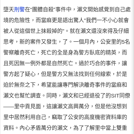
墮天
刑警
在“團體自殺”事件中，瀨文開始感覺到自己處
境的危險性，而當麻更是語出驚人“我們一不小心就會
被人從這個世上抹殺掉的”。就在瀨文還沒來得及仔細
思考，新的案件又發生，了。一個月內，公安里的5名
警察離奇死亡，死亡的全是身為警方臥底的精英，而
且死因無一例外都是自然死亡。過於巧合的事件，讓
警方起了疑心，但是警方又無法找到任何線索，於是
迫於無奈之下，希望能讓專門解決離奇事件的當麻和
瀨文也幫忙調查。同時，瀨文和已經退役了的SIT同僚
——里中貢見面，這讓瀨文高興萬分，但是他沒想到
里中居然利用自己，竊取了公安的高度機密資料庫的
資料。內心矛盾萬分的瀨文，為了了解里中當上雙重