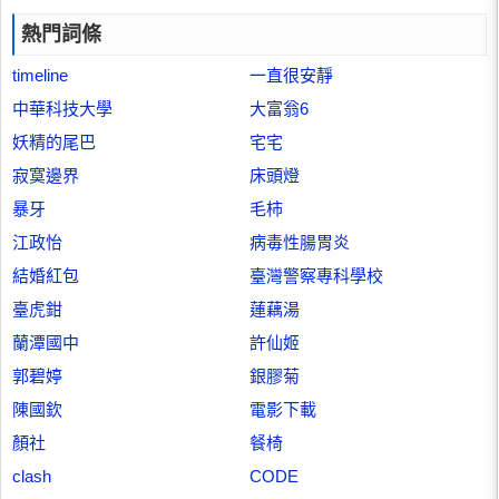
熱門詞條
timeline
一直很安靜
中華科技大學
大富翁6
妖精的尾巴
宅宅
寂寞邊界
床頭燈
暴牙
毛柿
江政怡
病毒性腸胃炎
結婚紅包
臺灣警察專科學校
臺虎鉗
蓮藕湯
蘭潭國中
許仙姬
郭碧婷
銀膠菊
陳國欽
電影下載
顏社
餐椅
clash
CODE