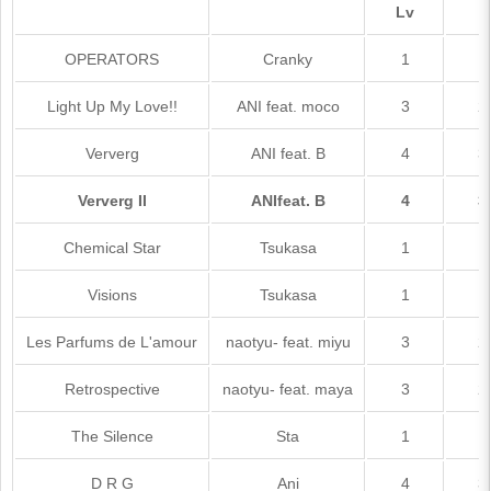
Lv
M
OPERATORS
Cranky
1
3
Light Up My Love!!
ANI feat. moco
3
2
Ververg
ANI feat. B
4
3
Ververg II
ANIfeat. B
4
3
Chemical Star
Tsukasa
1
7
Visions
Tsukasa
1
8
Les Parfums de L'amour
naotyu- feat. miyu
3
2
Retrospective
naotyu- feat. maya
3
2
The Silence
Sta
1
1
D R G
Ani
4
3