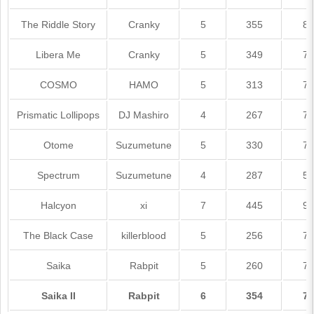
The Riddle Story
Cranky
5
355
8
Libera Me
Cranky
5
349
7
COSMO
HAMO
5
313
7
Prismatic Lollipops
DJ Mashiro
4
267
7
Otome
Suzumetune
5
330
7
Spectrum
Suzumetune
4
287
5
Halcyon
xi
7
445
9
The Black Case
killerblood
5
256
7
Saika
Rabpit
5
260
7
Saika II
Rabpit
6
354
7