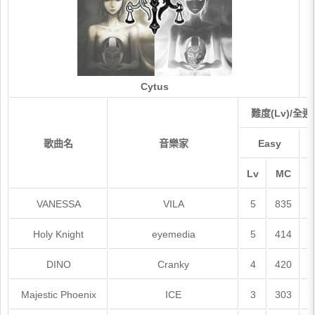
Cytus
難度(Lv)/全連
歌曲名
音樂家
Easy
Lv
MC
L
VANESSA
VILA
5
835
Holy Knight
eyemedia
5
414
DINO
Cranky
4
420
Majestic Phoenix
ICE
3
303