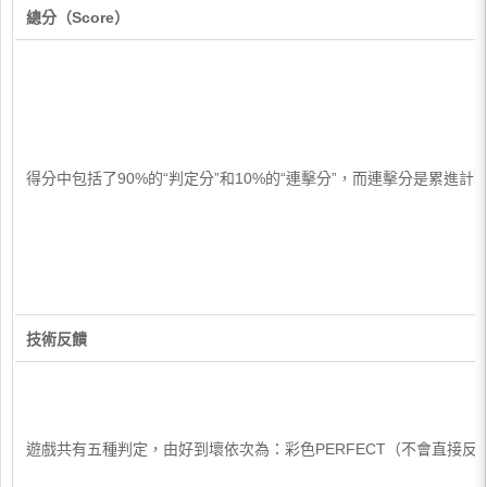
總分（Score）
得分中包括了90%的“判定分”和10%的“連擊分”，而連擊分是累進計
技術反饋
遊戲共有五種判定，由好到壞依次為：彩色PERFECT（不會直接反映在