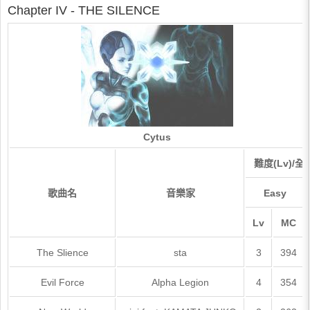
Chapter IV - THE SILENCE
Cytus
難度(Lv)/全
歌曲名
音樂家
Easy
Lv
MC
The Slience
sta
3
394
Evil Force
Alpha Legion
4
354