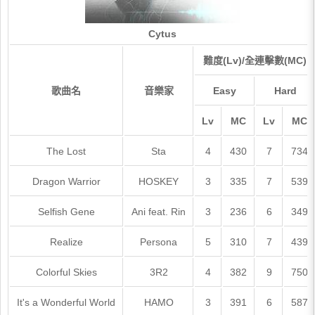
Cytus
難度(Lv)/全連擊數(MC)
歌曲名
音樂家
Easy
Hard
Lv
MC
Lv
MC
The Lost
Sta
4
430
7
734
Dragon Warrior
HOSKEY
3
335
7
539
Selfish Gene
Ani feat. Rin
3
236
6
349
Realize
Persona
5
310
7
439
Colorful Skies
3R2
4
382
9
750
It's a Wonderful World
HAMO
3
391
6
587