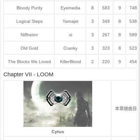
Bloody Purity
Eyemedia
8
583
9
748
Logical Steps
Yamajet
3
349
8
538
Niflheimr
xi
3
267
8
589
Old Gold
Cranky
3
323
8
523
The Blocks We Loved
KillerBlood
2
220
9
454
Chapter VII - LOOM
本章總曲目為13
Cytus