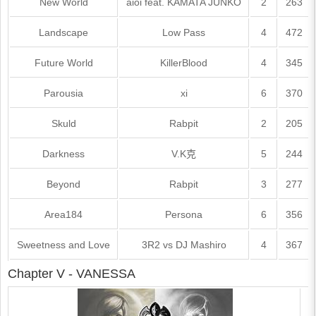
New World
aioi feat. KAMATA JUNKO
2
263
Landscape
Low Pass
4
472
Future World
KillerBlood
4
345
Parousia
xi
6
370
Skuld
Rabpit
2
205
Darkness
V.K克
5
244
Beyond
Rabpit
3
277
Area184
Persona
6
356
Sweetness and Love
3R2 vs DJ Mashiro
4
367
Chapter V - VANESSA