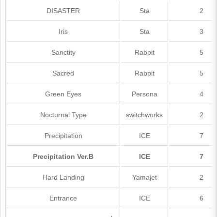
DISASTER
Sta
2
Iris
Sta
3
Sanctity
Rabpit
5
Sacred
Rabpit
5
Green Eyes
Persona
4
Nocturnal Type
switchworks
2
Precipitation
ICE
7
Precipitation Ver.B
ICE
7
Hard Landing
Yamajet
2
Entrance
ICE
6