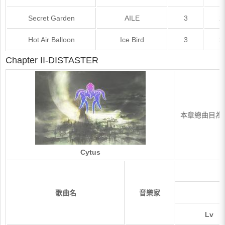
Secret Garden
AILE
3
2
Hot Air Balloon
Ice Bird
3
3
Chapter II-DISTASTER
本章總曲目為12首 
Cytus
歌曲名
音樂家
Lv