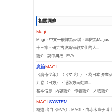
相關詞條
Magi
Magi，中文一般譯為麥琪，單數為Mag
十三節。研究古波斯宗教文化的人...
簡介 說中典故 EVA
魔笛
MAGI
《魔奇少年》（《マギ》），為日本漫畫家大
九卷（日方），港版方面翻譯...
基本信息 內容簡介 作者簡介 人物簡介
MAGI
SYSTEM
概述 出自《EVA》. MAGI，由赤木直子博