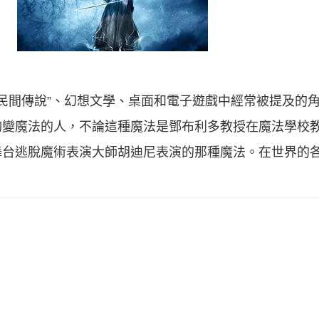
歐美民間傳說”、幻想文學、桌面和電子遊戲中經常被提及的
夠變魔法的人，不論這種魔法是鄧布利多教授在魔法學校
舞台逃脫魔術表演大師胡迪尼表演的那種魔法。在世界的