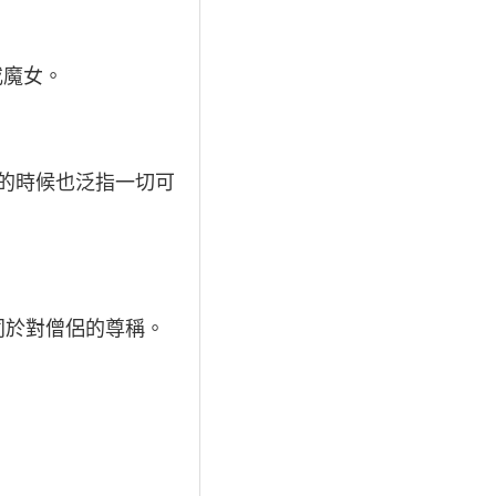
或魔女。
有的時候也泛指一切可
同於對僧侶的尊稱。