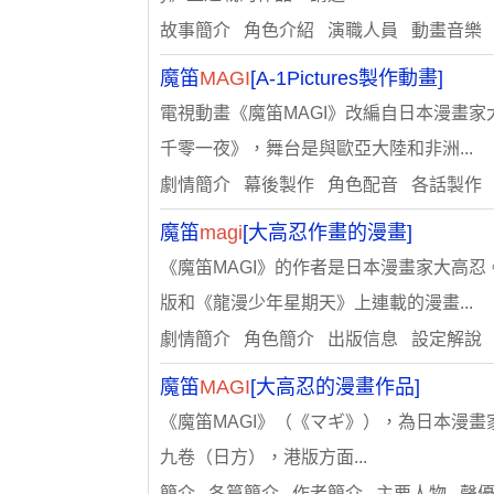
故事簡介 角色介紹 演職人員 動畫音樂
魔笛
MAGI
[A-1Pictures製作動畫]
電視動畫《魔笛MAGI》改編自日本漫畫
千零一夜》，舞台是與歐亞大陸和非洲...
劇情簡介 幕後製作 角色配音 各話製作
魔笛
magi
[大高忍作畫的漫畫]
《魔笛MAGI》的作者是日本漫畫家大高
版和《龍漫少年星期天》上連載的漫畫...
劇情簡介 角色簡介 出版信息 設定解說
魔笛
MAGI
[大高忍的漫畫作品]
《魔笛MAGI》（《マギ》），為日本漫畫家
九卷（日方），港版方面...
簡介 各篇簡介 作者簡介 主要人物 聲