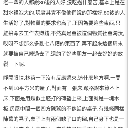
老一輩的人都說80後的人好,沒吃過什麼苦,基本上是在
甜水裡泡大的,現實其實不像他們說的那樣好,80後的人
生活好了,對物質的要求也高了,正因為要這些東西,只
能拚命去工作去賺錢,不然真是會被這個物質社會淘汰,
哎呀不想那么多亂七八糟的東西了,再不起來這個周末
就要被自己睡過去了,還約了好些朋友一起去好好的放
鬆一下呢.
睜開眼睛,林荷一下沒有反應過來,這什麼地方啊,一間
不到10平方米的屋子,對面有一張床,嚴格說來算不上
床,下面是用類似土胚打的磚墊上來,上面就是一塊木
板,房屋中間一個四方陳舊的不像話的桌子,有幾條同樣
陳舊的凳子,桌子上有兩個缺了口的碗,自己身下也是一