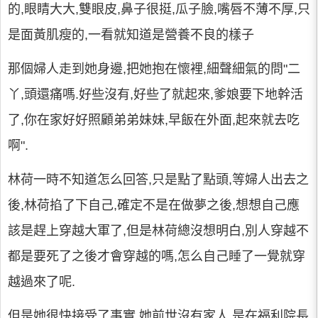
的,眼睛大大,雙眼皮,鼻子很挺,瓜子臉,嘴唇不薄不厚,只
是面黃肌瘦的,一看就知道是營養不良的樣子
那個婦人走到她身邊,把她抱在懷裡,細聲細氣的問"二
丫,頭還痛嗎.好些沒有,好些了就起來,爹娘要下地幹活
了,你在家好好照顧弟弟妹妹,早飯在外面,起來就去吃
啊".
林荷一時不知道怎么回答,只是點了點頭,等婦人出去之
後,林荷掐了下自己,確定不是在做夢之後,想想自己應
該是趕上穿越大軍了,但是林荷總沒想明白,別人穿越不
都是要死了之後才會穿越的嗎,怎么自己睡了一覺就穿
越過來了呢.
但是她很快接受了事實,她前世沒有家人,是在福利院長