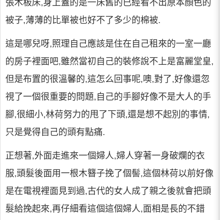
張木板床,身上蓋的是一床舊的已經看不出原本顏色的
被子,薄薄的比單被也好不了多少的棉被.
這是哪兒呀,照理自己應該是住在自己租來的一室一廳
的房子裡面吧,雖然當初自己的裝修說不上是富麗堂皇,
但是布置的很溫馨的,這怎么回事呢,噢,對了,好像還忽
視了一個很重要的問題,自己的手腳好像不是大人的手
腳,很細小,林荷努力的甩了下頭,還是想不起別的事情,
只是覺得自己的頭有點痛.
正想著,外面走進來一個婦人,婦人穿著一身破爛的衣
服,頭髮後面用一根木簪子挽了個髻,這個林荷以前好像
是在電視裡面見到過,古代的女人成了親之後就會把頭
髮給挽起來,再仔細看這個這個婦人,面相是長的不錯