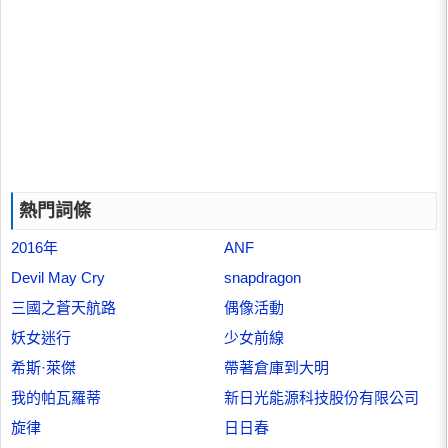
熱門詞條
2016年
ANF
Devil May Cry
snapdragon
三國之蒼天航路
偶像活動
妖女迷行
少女前線
希斯·萊傑
帶著倉庫到大明
我的帕瓦羅蒂
新日光能源科技股份有限公司
旋律
日日春