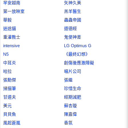
早安越南
矢神久美
第一放映室
羔羊醫生
華毅
蟲蟲帝國
迷途貓
道德經
重灌教士
鬼使神差
intensive
LG Optimus G
N5
《最終幻想》
中耳炎
創傷後應激障礙
哈拉
唱片公司
張勳傑
張繼
掃描筆
珍惜生命
甘道夫
經期減肥
美元
蘇杏璇
貝貝魚
陳嘉偉
風起蒼嵐
香氛