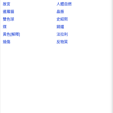
故宮
人體自燃
暹羅貓
晶振
雙色球
史紹熙
煤
鍋爐
黃色[解釋]
法拉利
燒傷
反物質