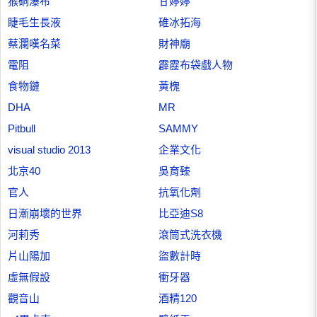
猴硐瀑布
甘婷婷
睫毛生長液
碓冰拓海
蔡瀾嘆名菜
財神廟
電阻
霹靂布袋戲人物
食物鏈
黃槐
DHA
MR
Pitbull
SAMMY
visual studio 2013
企業文化
北京40
吳育臻
官人
抗氧化劑
日漸崩壞的世界
比亞迪S8
河莉秀
滾筒式洗衣機
片山陽加
盜數計時
虛無假設
衝牙器
觀音山
酒精120