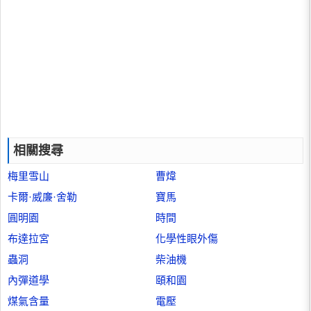
相關搜尋
梅里雪山
曹煒
卡爾·威廉·舍勒
寶馬
圓明園
時間
布達拉宮
化學性眼外傷
蟲洞
柴油機
內彈道學
頤和園
煤氣含量
電壓