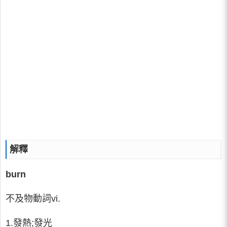
解釋
burn
不及物動詞vi.
1.發熱;發光