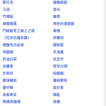
斯托克
槍戰遊戲
汪涵
發朵
竹裡館
維修
裙襬搖搖
角色扮演遊戲
鬥破蒼穹之無上之境
黃槐
《花非花霧非霧》
伊蘭特
嗜酸性白血球
國術館
地圖網
天海翼
奶油白菜
宋念宇
宋麗華
懷孕20周
於熙珍
短腿貓
籃球戰術
羅納爾多
臺中縣
設計家
金髮美女
鑰匙
隋唐英雄傳
黑瞳