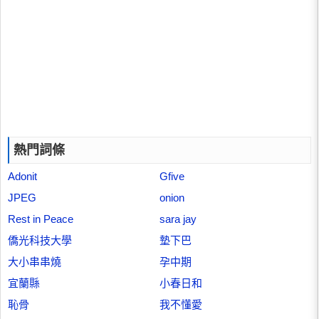
熱門詞條
Adonit
Gfive
JPEG
onion
Rest in Peace
sara jay
僑光科技大學
墊下巴
大小串串燒
孕中期
宜蘭縣
小春日和
恥骨
我不懂愛