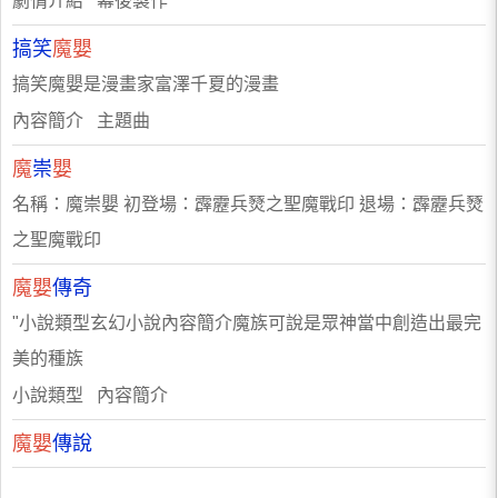
劇情介紹 幕後製作
搞笑
魔嬰
搞笑魔嬰是漫畫家富澤千夏的漫畫
內容簡介 主題曲
魔
崇
嬰
名稱：魔崇嬰 初登場：霹靂兵燹之聖魔戰印 退場：霹靂兵燹
之聖魔戰印
魔嬰
傳奇
"小說類型玄幻小說內容簡介魔族可說是眾神當中創造出最完
美的種族
小說類型 內容簡介
魔嬰
傳說