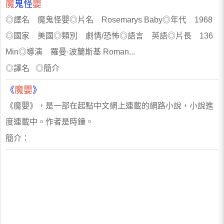
魔
鬼怪
嬰
◎譯名 魔鬼怪嬰◎片名 Rosemarys Baby◎年代 1968
◎國家 美國◎類別 劇情/恐怖◎語言 英語◎片長 136
Min◎導演 羅曼·波蘭斯基 Roman...
◎譯名 ◎簡介
《
魔嬰
》
《魔嬰》，是一部在起點中文網上連載的網路小說，小說進
度連載中。作者是時鐘。
簡介：