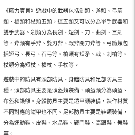
《魔力寶貝》遊戲中的武器包括劍類、斧類、弓箭
類、槍類和杖類五類，這五類又可以分為單手武器和
雙手武器。劍類分為長劍、短劍、刀、曲劍、巨劍
等。斧類有手斧、雙刃斧、戰斧闊刀斧等。弓箭類包
括短弓、長弓、石弓等。槍類有短矛、戟、刺槍等。
杖類分為短杖、權杖、手杖等。
遊戲中的防具有頭部防具、身體防具和足部防具三
種。頭部防具主要是頭盔類裝備，頭盔類分為頭盔、
布盔和護額。身體防具主要是鎧甲類裝備，製作材質
不同對應的鎧甲也不同。足部防具主要是鞋類裝備，
分為運動鞋、皮鞋、水晶鞋、戰鬥鞋、高跟鞋、舞鞋
等。