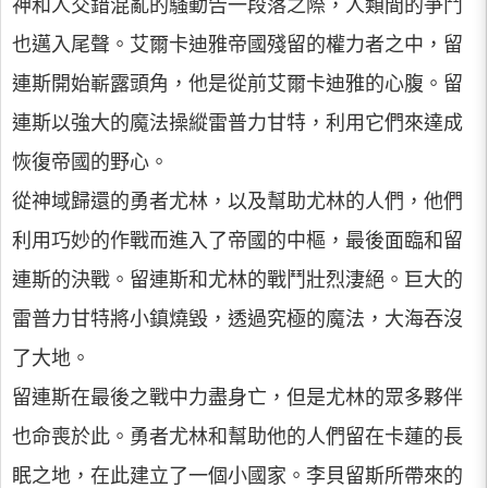
神和人交錯混亂的騷動告一段落之際，人類間的爭鬥
也邁入尾聲。艾爾卡迪雅帝國殘留的權力者之中，留
連斯開始嶄露頭角，他是從前艾爾卡迪雅的心腹。留
連斯以強大的魔法操縱雷普力甘特，利用它們來達成
恢復帝國的野心。
從神域歸還的勇者尤林，以及幫助尤林的人們，他們
利用巧妙的作戰而進入了帝國的中樞，最後面臨和留
連斯的決戰。留連斯和尤林的戰鬥壯烈淒絕。巨大的
雷普力甘特將小鎮燒毀，透過究極的魔法，大海吞沒
了大地。
留連斯在最後之戰中力盡身亡，但是尤林的眾多夥伴
也命喪於此。勇者尤林和幫助他的人們留在卡蓮的長
眠之地，在此建立了一個小國家。李貝留斯所帶來的