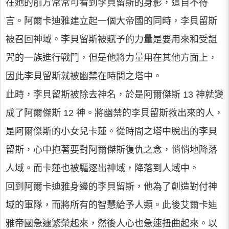
在她的前方常常可看到李貝留斯的身影，這自不待
言。阿爾卡迪雅建立起一個大帝國的同時，李貝留斯
被召回神域。李貝留斯被賦予的力量是要用來和受詛
咒的一族進行戰鬥，但是他將力量用在其他方面上，
因此李貝留斯就被幽禁在時間之塔中。
此時，李貝留斯被除去神名，於是阿爾傑斯 13 神就變
成了阿爾傑斯 12 神。將幽禁的李貝留斯救出來的人，
是阿爾傑斯的小女兒卡蓮。從時間之塔中脫出的李貝
留斯，心中抱著要對阿爾傑斯復仇之念，悄悄地降落
人域。而卡蓮也被驅逐出神域，降落到人域中。
回到阿爾卡迪雅身邊的李貝留斯，他為了創造對付神
域的軍隊，而將所有的智慧給予人類。此後艾爾卡迪
雅帝國急遽繁榮起來，然後人心也急速扭曲起來。以