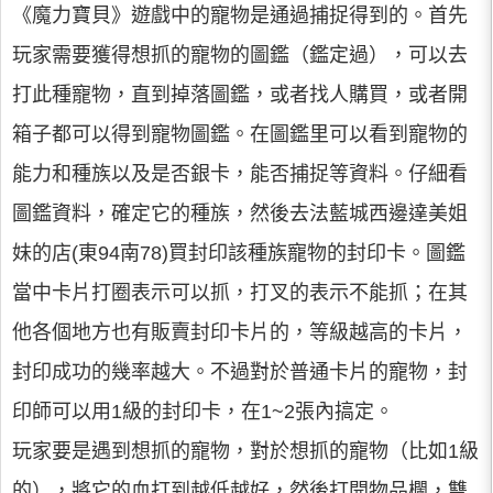
《魔力寶貝》遊戲中的寵物是通過捕捉得到的。首先
玩家需要獲得想抓的寵物的圖鑑（鑑定過），可以去
打此種寵物，直到掉落圖鑑，或者找人購買，或者開
箱子都可以得到寵物圖鑑。在圖鑑里可以看到寵物的
能力和種族以及是否銀卡，能否捕捉等資料。仔細看
圖鑑資料，確定它的種族，然後去法藍城西邊達美姐
妹的店(東94南78)買封印該種族寵物的封印卡。圖鑑
當中卡片打圈表示可以抓，打叉的表示不能抓；在其
他各個地方也有販賣封印卡片的，等級越高的卡片，
封印成功的幾率越大。不過對於普通卡片的寵物，封
印師可以用1級的封印卡，在1~2張內搞定。
玩家要是遇到想抓的寵物，對於想抓的寵物（比如1級
的），將它的血打到越低越好，然後打開物品欄，雙