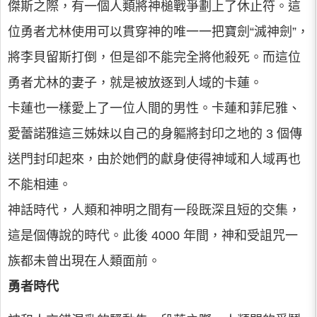
傑斯之際，有一個人類將神槌戰爭劃上了休止符。這
位勇者尤林使用可以貫穿神的唯一一把寶劍“滅神劍”，
將李貝留斯打倒，但是卻不能完全將他殺死。而這位
勇者尤林的妻子，就是被放逐到人域的卡蓮。
卡蓮也一樣愛上了一位人間的男性。卡蓮和菲尼雅、
愛蕾諾雅這三姊妹以自己的身軀將封印之地的 3 個傳
送門封印起來，由於她們的獻身使得神域和人域再也
不能相連。
神話時代，人類和神明之間有一段既深且短的交集，
這是個傳說的時代。此後 4000 年間，神和受詛咒一
族都未曾出現在人類面前。
勇者時代