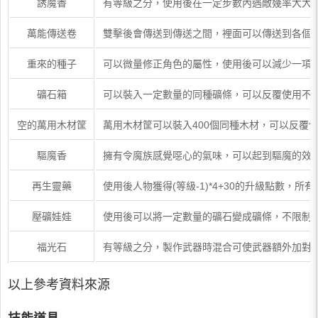
誘魔香
有等級之分，使用後在一定步數內遇敵幾率大大
萬能傳送卷
雙擊後會傳送到傳送之間，裡面可以傳送到各個
重來的種子
可以微量修正角色的屬性，使用後可以減少一項
礦石箱
可以裝入一定數量的同種礦條，可以反覆使用不
空的萬用木材筐
萬用木材筐可以裝入400個同種木材，可以反覆
驅魔香
擁有令魔族感覺噁心的氣味，可以起到驅魔的效
再生靈藥
使用後人物獲得(等級-1)*4+30的升級點數，所
壓礦娃娃
使用後可以將一定數量的礦石變成礦條，不限制
福光石
有等級之分，製作武器時混合可使武器額外加對
以上參考資料來源