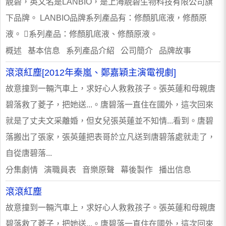
靚碧，英文名是LANBIO，是上海靚碧生物科技有限公司旗
下品牌。 LANBIO品牌系列產品有：修顏肌底液，修顏原
液。 系列產品：修顏肌底液、修顏原液。
概述 基本信息 系列產品介紹 公司簡介 品牌故事
滾滾紅塵[2012年秦嵐、鄭嘉穎主演電視劇]
故意撞到一輛汽車上，求好心人救救孩子。張英蓮和母親唐
碧落救了菱子，把她送...。唐碧落一直住在國外，這次回來
就是了丈夫文采離婚，但女兒張英蓮並不知情...看到。唐碧
落搬出了張家，張英蓮把表哥於立凡送到唐碧落處就走了，
自從唐碧落...
分集劇情 演職員表 音樂原聲 幕後製作 播出信息
滾滾紅塵
故意撞到一輛汽車上，求好心人救救孩子。張英蓮和母親唐
碧落救了菱子，把她送...。唐碧落一直住在國外，這次回來