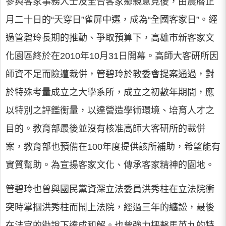
參與客家事務人士及全台客家鄉親意見後，由農曆正
月二十日的“天穿日”雀屏中選，成為“全國客家日”。經
過管碧玲長期的推動、爭取預算下，高雄市新客家文
化園區終於在2010年10月31日開幕。高師大客研所因
師資不足而險遭裁併，管碧玲於教委會提案通過，對
於特殊考量成立之大學系所，成立之初數年期間，應
以特別之評鑑衡量，以達營造學術環境、培育人才之
目的。教育部最後並沒有核准高師大客研所的裁併
案，教育部也預備在100年度提供該所補助，希望能有
實質幫助。為宣揚客家文化、傳承客家精神的園地。
管碧玲也曾與國民黨資深立法委員洪秀柱在立法院衝
突時掌摑洪秀柱而鬧上法院，經過三年的纏訟，最後
在法官的勸說下達成和解。也曾強力抨擊馬英九的特