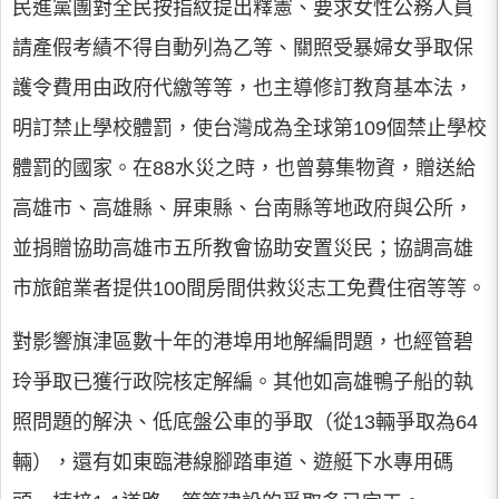
民進黨團對全民按指紋提出釋憲、要求女性公務人員
請產假考績不得自動列為乙等、關照受暴婦女爭取保
護令費用由政府代繳等等，也主導修訂教育基本法，
明訂禁止學校體罰，使台灣成為全球第109個禁止學校
體罰的國家。在88水災之時，也曾募集物資，贈送給
高雄市、高雄縣、屏東縣、台南縣等地政府與公所，
並捐贈協助高雄市五所教會協助安置災民；協調高雄
市旅館業者提供100間房間供救災志工免費住宿等等。
對影響旗津區數十年的港埠用地解編問題，也經管碧
玲爭取已獲行政院核定解編。其他如高雄鴨子船的執
照問題的解決、低底盤公車的爭取（從13輛爭取為64
輛），還有如東臨港線腳踏車道、遊艇下水專用碼