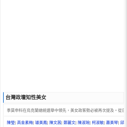
台灣政壇知性美女
季莫申科在烏克蘭總統選舉中領先，美女政客勢必被再次提及。從日
陳瑩
|
高金素梅
|
璩美鳳
|
陳文茜
|
鄭麗文
|
陳淑琬
|
柯淑敏
|
蕭美琴
|
邱