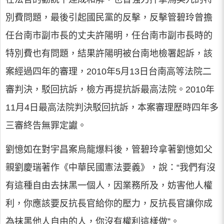
別費問題，最後引起國民黨的反擊，反擊管碧玲曾擔
任台南市副市長的丈夫許陽明，任台南市副市長時的
特別費也有問題，結果許陽明被台南地檢署起訴，該
案經過四年的審理，2010年5月13日台南高等法院二
審判決，駁回抗訴，檢方再提抗訴最高法院。2010年
11月4日最高法院判決駁回抗訴，本案審理歷時四年多
三審終告無罪定讞。
劉憶如在對宇昌案烏龍爆料後，管碧玲拿著劉憶如父
親劉慶瑞著作《中華民國憲法要義》，說：“我們有沒
有這種自由去抹黑一個人，因業務所及，妨害他人權
利，你應該要反抗長官給你的壓力，反抗長官讓你成
為抹黑他人自由的人，你沒有權利這樣做”。