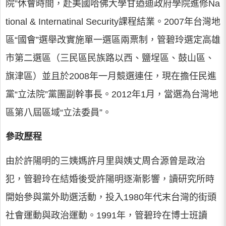
院”休會時間，赴美國哈佛大學甘迺迪政府學院進修Na
tional & Internatinal Security課程結業。2007年台灣地
區“國會”選舉改實施單一選區兩票制，管碧玲選定高雄
市第二選區（三民區民族路以西、鹽埕區、鼓山區、
旗津區）並且於2008年一月競選連任，現在擔任民進
黨“立法院”黨團副幹事長。2012年1月，當選為台灣地
區第八屆區域“立法委員”。
參政歷程
由於許陽明的三姨媽許月里與姨丈周合源曾是政治
犯，管碧玲在結婚後受許陽明逐漸影響，讀研究所時
開始參與黨外助選活動，投入1980年代末台灣的街頭
社會運動與政治運動。1991年，管碧玲在博士班讀