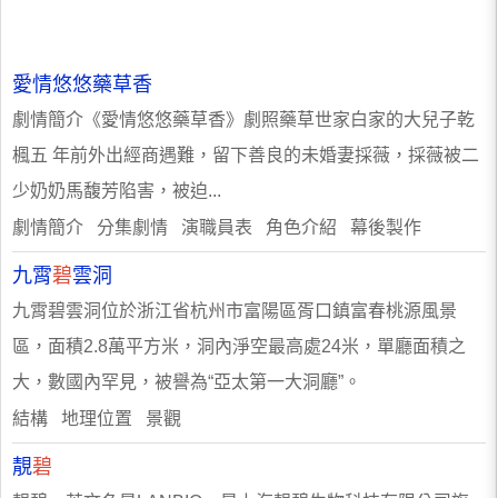
愛情悠悠藥草香
劇情簡介《愛情悠悠藥草香》劇照藥草世家白家的大兒子乾
楓五 年前外出經商遇難，留下善良的未婚妻採薇，採薇被二
少奶奶馬馥芳陷害，被迫...
劇情簡介 分集劇情 演職員表 角色介紹 幕後製作
九霄
碧
雲洞
九霄碧雲洞位於浙江省杭州市富陽區胥口鎮富春桃源風景
區，面積2.8萬平方米，洞內淨空最高處24米，單廳面積之
大，數國內罕見，被譽為“亞太第一大洞廳”。
結構 地理位置 景觀
靚
碧