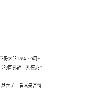
得大於15%，0周~
米的圓孔篩，孔徑為2
分與含量，看其是否符