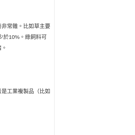
養非常雜。比如草主要
少於10%。綠飼料可
豬。
者是工業複製品（比如