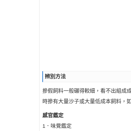
辨別方法
摻假飼料一般碾得較細，看不出組成
時摻有大量沙子或大量低成本飼料，如
感官鑑定
1．味覺鑑定