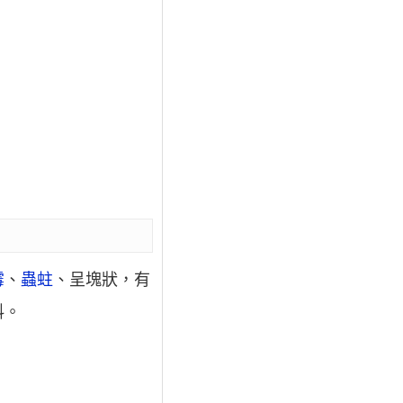
霉
、
蟲蛀
、呈塊狀，有
料。