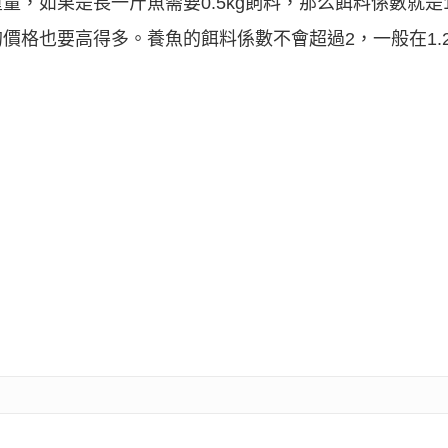
量，如果是長一斤魚需要0.5kg飼料，那么餌料係數就是
格也要高得多。養魚的餌料係數不會超過2，一般在1.2-