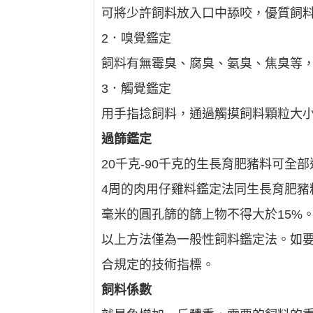
可將少許飼料放入口中舔咬，優質飼
2．嗅覺鑑定
飼料有無霉臭、腐臭、氨臭、焦臭等
3．觸覺鑑定
用手指捻飼料，通過觸摸飼料顆粒大
過篩鑑定
20千克-90千克的生長育肥豬料可全部
4周的肉用仔雞料鑑定法同生長育肥豬
毫米的圓孔篩的篩上物不得大於15%
以上方法僅為一般性飼料鑑定法。如
合規定的技術指標。
飼料係數