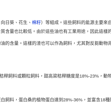
、向日葵、花生、
棉籽
）等組成。這些飼料的能源主要來
白質含量也比較低。由於這些油也有工業用途，因此這樣
的油的含量。這樣的渣也可以作為飼料，尤其對反芻動物
秸稈飼料或顆粒飼料，甜高粱秸稈糖度是18%-23%，動
白飼料，蛋白桑的植物蛋白達到28%-36%，並富含18