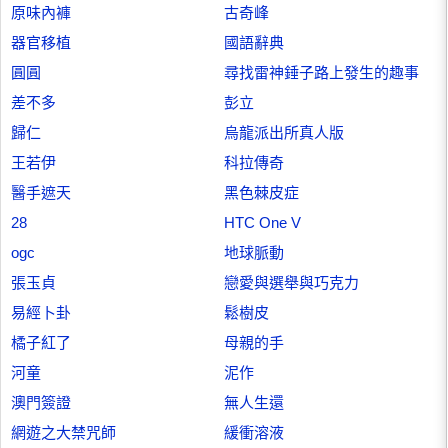
原味內褲
古奇峰
器官移植
國語辭典
圓圓
尋找雷神錘子路上發生的趣事
差不多
彭立
歸仁
烏龍派出所真人版
王若伊
科拉傳奇
醫手遮天
黑色棘皮症
28
HTC One V
ogc
地球脈動
張玉貞
戀愛與選舉與巧克力
易經卜卦
鬆樹皮
橘子紅了
母親的手
河童
泥作
澳門簽證
無人生還
網遊之大禁咒師
緩衝溶液