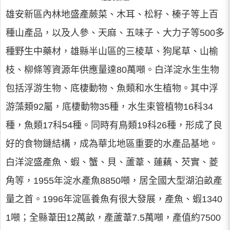
雄安新區內林地盛產蕨菜、木耳、松籽、榛子等上百
種山產品，以及人參、天麻、五味子、大力子等500多
種野生中藥材，雄縣半山區的三棱草、狗尾草、山榆
枝、柳條等資源年供應量達80萬噸。白洋淀水生生物
包括浮游生物、底棲動物、魚類和水生植物。其中浮
游藻類92屬，底棲動物35種，水生束管植物16科34
種，魚類17科54種。同時有鳥類19科26種，形成了良
好的食物鏈結構，成為華北地區重要的水產品基地。
白洋淀盛產魚、蝦、蟹、貝、蘆葦、蓮藕、芡實、菱
角等，1955年淀水產魚8850噸，居全國大型湖泊畝產
量之首。1996年淀區養魚有很大發展，產魚、蝦1340
1噸；全縣葦田12萬畝，產蘆葦7.5萬噸，產值約7500