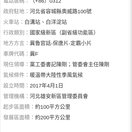
電話區碼：
（+86）0312
政府駐地：
河北省容城縣奧威路100號
火車站：
白溝站、白洋淀站
行政類別：
國家級新區（副省級功能區）
地方方言：
冀魯官話-保唐片-定霸小片
車牌代碼：
冀F
現任領導：
黨工委書記陳剛；管委會主任陳剛
氣候條件：
暖溫帶大陸性季風氣候
設立時間：
2017年4月1日
管理機構：
河北雄安新區管理委員會
起步區面積：
約100平方公里
發展區面積：
約200平方公里