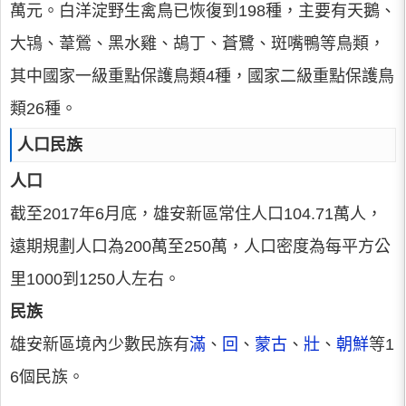
萬元。白洋淀野生禽鳥已恢復到198種，主要有天鵝、
大鴇、葦鶯、黑水雞、鴣丁、蒼鷺、斑嘴鴨等鳥類，
其中國家一級重點保護鳥類4種，國家二級重點保護鳥
類26種。
人口民族
人口
截至2017年6月底，雄安新區常住人口104.71萬人，
遠期規劃人口為200萬至250萬，人口密度為每平方公
里1000到1250人左右。
民族
雄安新區境內少數民族有
滿
、
回
、
蒙古
、
壯
、
朝鮮
等1
6個民族。