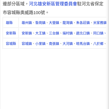
邊部分區域，
河北雄安新區管理委員會
駐河北省保定
市容城縣奧威路100號。
雄縣
雄州鎮
、
昝崗鎮
、
大營鎮
、
龍灣鎮
、
朱各莊鎮
、
米家務鎮
安新縣
安新鎮
、
大王鎮
、
三台鎮
、
端村鎮
、
趙北口鎮
、
同口鎮、
容城縣
容城鎮
、
小里鎮
、
南張鎮
、
大河鎮
、
晾馬台鎮
、
八於鄉
、