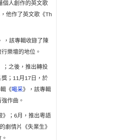
憑藉個人創作的英文歌
年，他作了英文歌《Th
e》，該專輯收錄了陳
流行樂壇的地位。
》；之後，推出轉投
；11月17日，於
專輯《
喝采
》，該專輯
百強作曲。
破》；6月，推出粵語
演的劇情片《失業生》
會。