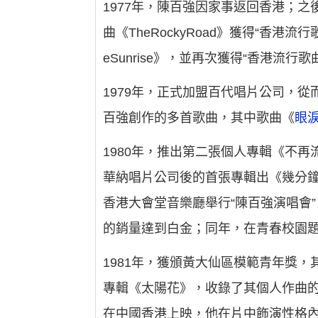
1977年，陳百強因家事返回香港；之
曲《TheRockyRoad》獲得“香
eSunrise》，並再次獲得“香港流行
1979年，正式加盟百代唱片公司，從而
百強創作的多首歌曲，其中歌曲《
眼
1980年，推出第二張個人專輯《不
華納唱片公司後的首張專輯出《幾分鐘
香港大會堂音樂廳舉行“陳百強演唱會
的銷量達到白金；同年，在青春校園
1981年，獲頒黃大仙區模範青年獎
專輯《太陽花》，收錄了其個人作曲的
在中國香港上映，他在片中飾演性格