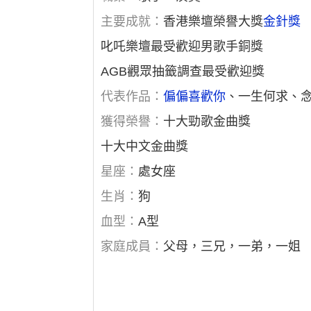
主要成就：
香港樂壇榮譽大獎
金針獎
叱吒樂壇最受歡迎男歌手銅獎
AGB觀眾抽籤調查最受歡迎獎
代表作品：
偏偏喜歡你
、一生何求、
獲得榮譽：
十大勁歌金曲獎
十大中文金曲獎
星座：
處女座
生肖：
狗
血型：
A型
家庭成員：
父母，三兄，一弟，一姐