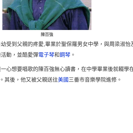
陳百強
幼受到父親的疼愛,畢業於聖保羅男女中學，與周梁淑怡
樂活動，並酷愛彈
電子琴
和
鋼琴
。
但一心想要唱歌的陳百強無心讀書，在中學畢業後就輟學
曲。其後，他又被父親送往
美國
三番市音樂學院進修。