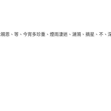
念親恩、等、今宵多珍重、煙雨淒迷、漣漪、摘星、不、