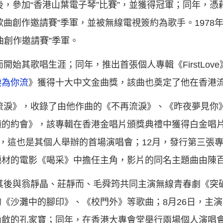
後，參加“香港山葉電子琴”比賽”，並獲得冠軍；同年，
港流行歌曲創作邀請賽”季軍，並被無線電視簽約為歌手。1978
歌曲創作邀請賽”季軍。
開始其歌唱生涯；同年，推出首張個人專輯《FirstLov
淚為你流
》獲得十大中文金曲獎，該曲也奠定了他在香港
再流淚》，收錄了由他作曲的《不再流淚》、《昨夜夢見你
的約會》，該專輯在香港金唱片頒獎典禮中獲得白金唱片獎
”，這也是其個人舉辦的首場演唱會；12月，發行第三張
題材的電影《喝采》中擔任主角，影片的同名主題曲由陳
，其後與翁靜晶、莊靜而、毛舜筠共同主演無線青春劇《突
《沙灘中的腳印》、《校門外》等歌曲；8月26日，主
內斂的孔家寶；同年，在香港大專會堂舉行兩場個人演唱