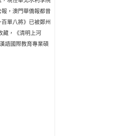
獎，現任華北水利學院
公報，澳門華僑報都曾
一百單八將》已被鄭州
收藏，《清明上河
學漢語國際教育專業碩