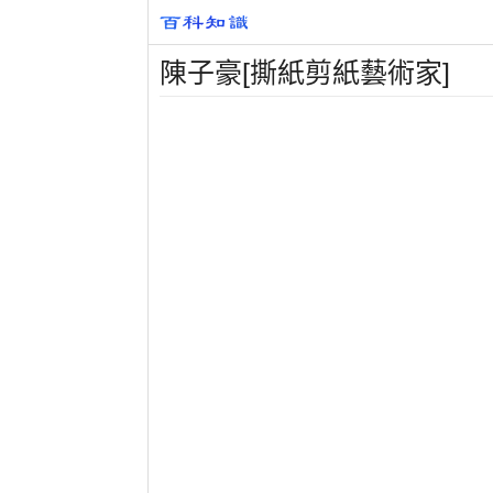
陳子豪[撕紙剪紙藝術家]