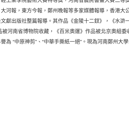
省輕工業學院藝術大賽特等獎，河南省農民書畫大賽二等
，大河報，東方今報，鄭州晚報等多家媒體報導，香港大
央文獻出版社整篇報導。其作品《金陵十二釵》，《水滸
品被河南省博物院收藏，《百米奧運》作品被北京奧組委
譽為 “中原神剪”、“中華手撕紙一絕”。現為河南鄭州大