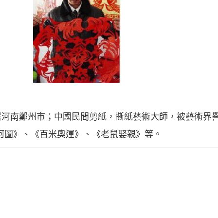
河南鄭州市；中國民間剪紙，撕紙藝術大師，被藝術界譽為
河圖》、《百米奧運》、《老鼠娶親》等。