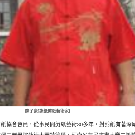
陳子豪[撕紙剪紙藝術家]
紙協會會員，從事民間剪紙藝術30多年，對剪紙有著深