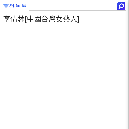
李倩蓉[中國台灣女藝人]