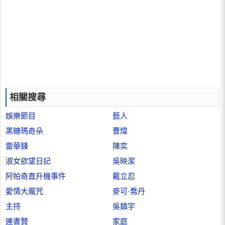
相關搜尋
娛樂節目
藝人
黑糖瑪奇朵
曹煒
雷華鋒
陳奕
淑女欲望日記
吳映潔
阿帕奇直升機事件
戴立忍
愛情大魔咒
麥可·喬丹
主持
吳鎮宇
連書賢
家庭