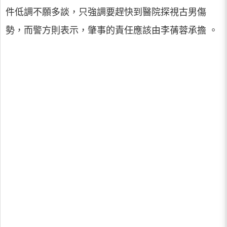
件低調不願多談，只強調要趕快到醫院探視古男傷
勢，而警方則表示，肇事的責任應該由李蒨蓉承擔 。