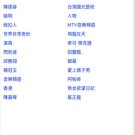
陳德容
台灣國光藝校
姚明
人物
紐扣人
MTV音樂頻道
世界非常奇妙
飛龍在天
演員
麥可·傑克遜
閆劍波
田馥甄
邱勝翊
銀幕
楊冠玉
愛上痞子男
音樂頻道
阿帕奇
香港
熟女欲望日記
陳嘉樺
藍正龍