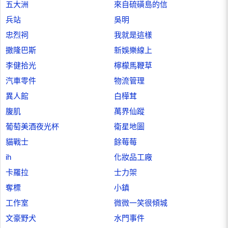
五大洲
來自硫磺島的信
兵站
吳明
忠烈祠
我就是這樣
撒隆巴斯
新娛樂線上
李健拾光
檸檬馬鞭草
汽車零件
物流管理
異人館
白樺茸
腹肌
萬界仙蹤
葡萄美酒夜光杯
衛星地圖
貓戰士
餘莓莓
ih
化妝品工廠
卡羅拉
士力架
奪標
小鎮
工作室
微微一笑很傾城
文豪野犬
水門事件