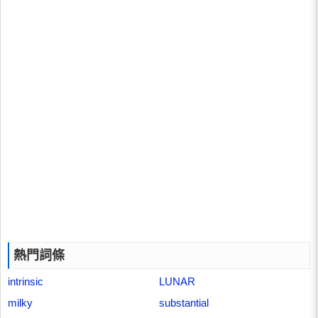
熱門詞條
intrinsic
LUNAR
milky
substantial