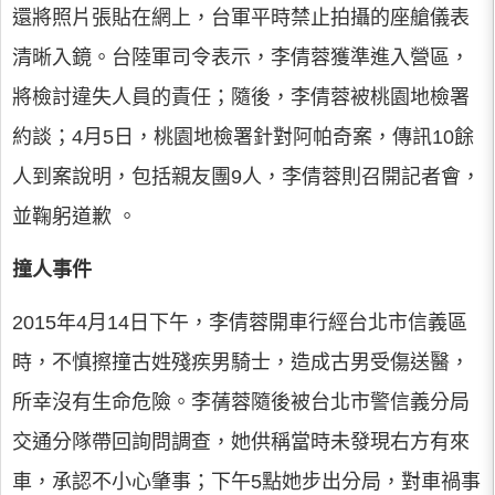
還將照片張貼在網上，台軍平時禁止拍攝的座艙儀表
清晰入鏡。台陸軍司令表示，李倩蓉獲準進入營區，
將檢討違失人員的責任；隨後，李倩蓉被桃園地檢署
約談；4月5日，桃園地檢署針對阿帕奇案，傳訊10餘
人到案說明，包括親友團9人，李倩蓉則召開記者會，
並鞠躬道歉 。
撞人事件
2015年4月14日下午，李倩蓉開車行經台北市信義區
時，不慎擦撞古姓殘疾男騎士，造成古男受傷送醫，
所幸沒有生命危險。李蒨蓉隨後被台北市警信義分局
交通分隊帶回詢問調查，她供稱當時未發現右方有來
車，承認不小心肇事；下午5點她步出分局，對車禍事