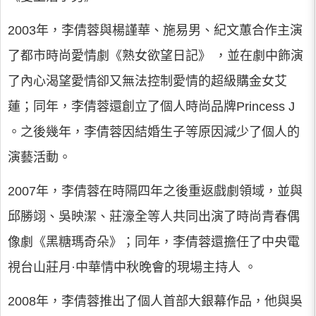
2003年，李倩蓉與楊謹華、施易男、紀文蕙合作主演
了都市時尚愛情劇《熟女欲望日記》 ，並在劇中飾演
了內心渴望愛情卻又無法控制愛情的超級購金女艾
蓮；同年，李倩蓉還創立了個人時尚品牌Princess J
。之後幾年，李倩蓉因結婚生子等原因減少了個人的
演藝活動。
2007年，李倩蓉在時隔四年之後重返戲劇領域，並與
邱勝翊、吳映潔、莊濠全等人共同出演了時尚青春偶
像劇《黑糖瑪奇朵》；同年，李倩蓉還擔任了中央電
視台山莊月·中華情中秋晚會的現場主持人 。
2008年，李倩蓉推出了個人首部大銀幕作品，他與吳