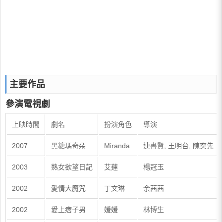
主要作品
參演電視劇
上映時間
劇名
扮演角色
導演
2007
黑糖瑪奇朵
Miranda
連書賢, 王明台, 陳奕先
2003
熟女欲望日記
艾蓮
楊冠玉
2002
愛情大魔咒
丁文琳
余茜茜
2002
愛上痞子男
媛媛
林博生