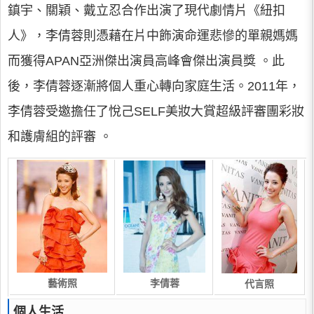
鎮宇、關穎、戴立忍合作出演了現代劇情片《紐扣
人》，李倩蓉則憑藉在片中飾演命運悲慘的單親媽媽
而獲得APAN亞洲傑出演員高峰會傑出演員獎 。此
後，李倩蓉逐漸將個人重心轉向家庭生活。2011年，
李倩蓉受邀擔任了悅己SELF美妝大賞超級評審團彩妝
和護膚組的評審 。
李倩蓉
藝術照
代言照
個人生活