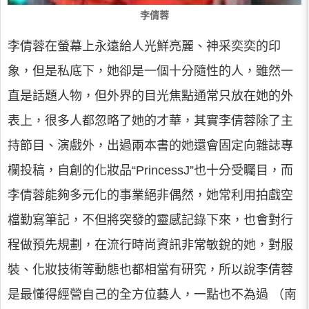
李倩蓉
李倩蓉在螢幕上永遠給人光鮮亮麗、神采奕奕的印
象，但是私底下，她卻是一個十分隨性的人，雖然一
直是話題人物，但外界的目光焦點通常只放在她的外
表上，很多人都忽略了她的才華，其實李倩蓉除了主
持節目、演戲外，出過兩本書的她還會固定向雜誌專
欄投稿，自創的化妝品“PrincessJ”也十分受矚目，而
李倩蓉能夠多元化的事業絕非偶然，她常利用拍戲空
檔勤寫筆記，不但將突發的靈感記錄下來，也會對行
程做預先規劃，在流行時尚資訊非常敏銳的她，對服
裝、化妝技術等動態也都相當有研究，所以說李倩蓉
是最懂得經營自己的全方位藝人，一點也不為過 （南