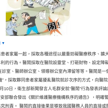
 ▼
與患者家屬一起，採取各種途徑以嚴重妨礙醫療秩序、擴
牟利的行為。醫鬧採取在醫院設靈堂、打砸財物、設定障
在診室、醫師辦公室、領導辦公室內滯留等等。醫鬧是一
機”，採取夥同患者家屬擾亂醫院就診次序的方式，向醫
年7月10日，衛生部新聞發言人毛群安就“醫鬧”行為發表評論
部、公安部聯合發出《關於維護醫療機構秩序的通告》，明確
究刑責。 醫鬧的直接後果是導致我國醫務人員的直接或