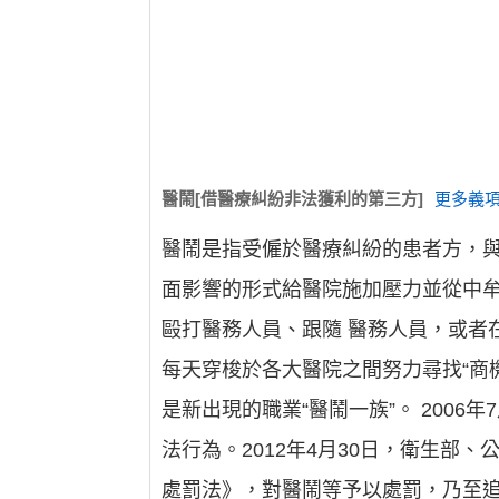
醫鬧[借醫療糾紛非法獲利的第三方]
更多義項
醫鬧是指受僱於醫療糾紛的患者方，
面影響的形式給醫院施加壓力並從中
毆打醫務人員、跟隨 醫務人員，或者
每天穿梭於各大醫院之間努力尋找“商
是新出現的職業“醫鬧一族”。 2006
法行為。2012年4月30日，衛生
處罰法》，對醫鬧等予以處罰，乃至追