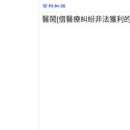
醫鬧[借醫療糾紛非法獲利的