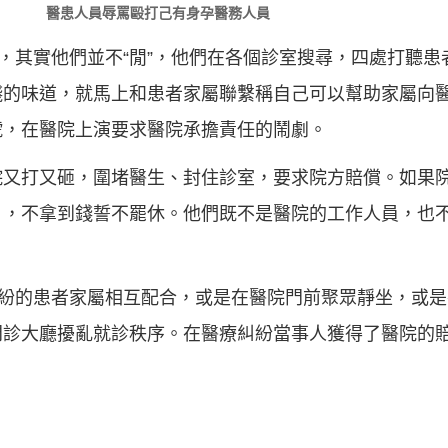
醫患人員辱罵毆打己有身孕醫務人員
逛，其實他們並不“閒”，他們在各個診室搜尋，四處打聽
錢的味道，就馬上和患者家屬聯繫稱自己可以幫助家屬向
號，在醫院上演要求醫院承擔責任的鬧劇。
院又打又砸，圍堵醫生、封住診室，要求院方賠償。如果
月，不拿到錢誓不罷休。他們既不是醫院的工作人員，也
糾紛的患者家屬相互配合，或是在醫院門前聚眾靜坐，或
門診大廳擾亂就診秩序。在醫療糾紛當事人獲得了醫院的