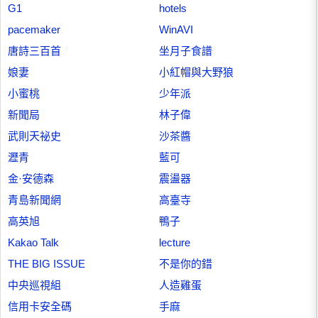
G1
hotels
pacemaker
WinAVI
唐詩三百首
坐月子食譜
娘妻
小紅帽與大野狼
小蜜桃
少年派
新聞局
林子偉
武則天祕史
沙茶醬
瀝青
藍可
金·安德森
震盪器
青島新聞網
高臺寺
高英旭
鴨子
Kakao Talk
lecture
THE BIG ISSUE
不是你的錯
中央巡視組
人造雞蛋
信用卡安全碼
手麻