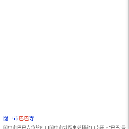
閬中市
巴巴
寺
閬中市巴巴寺位於四川閬中市城區東郊蟠龍山南麓。“巴巴”是