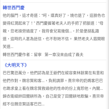
轉世西門慶
他的腦門，這才奇道：“呵，還真好了，燒也退了，這臉色也
變得紅潤起來了！” 西門慶握著老夫人的手把了把脈道：“母
親，您老操勞過度了，我待會兒寫幾個...，於是便胡亂諏
道，這時的人甚為迷信，也不愁她不信。 果然老夫人眉開眼
笑道...
轉世西門慶作者：留寧 第一章沒來由成了姦夫
《大明天下》
巴巴驚恐萬分，他們認為是王爺們在縱容東林餘黨在有意和
他們作對。魏忠賢和客...，負荊請罪。熹宗帝的奶媽客巴巴
也跪求皇上看在魏忠賢救過他的性命的份上寬恕他。內閣...
錦衣衛緹帥田爾耕所為，自己是受了田爾耕地欺騙。熹宗帝
經不住魏忠賢話客巴巴...