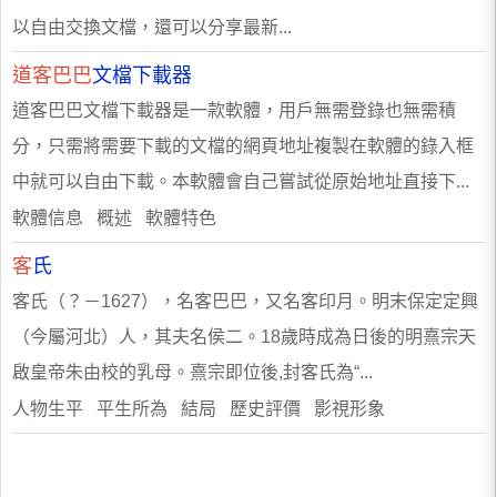
以自由交換文檔，還可以分享最新...
道客巴巴
文檔下載器
道客巴巴文檔下載器是一款軟體，用戶無需登錄也無需積
分，只需將需要下載的文檔的網頁地址複製在軟體的錄入框
中就可以自由下載。本軟體會自己嘗試從原始地址直接下...
軟體信息 概述 軟體特色
客
氏
客氏（？－1627），名客巴巴，又名客印月。明末保定定興
（今屬河北）人，其夫名侯二。18歲時成為日後的明熹宗天
啟皇帝朱由校的乳母。熹宗即位後,封客氏為“...
人物生平 平生所為 結局 歷史評價 影視形象