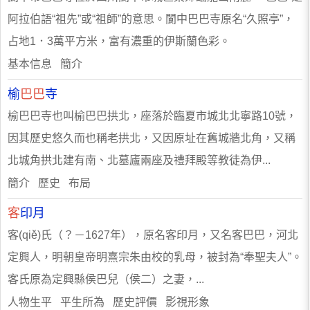
阿拉伯語“祖先”或“祖師”的意思。閬中巴巴寺原名“久照亭”，
占地1．3萬平方米，富有濃重的伊斯蘭色彩。
基本信息 簡介
榆
巴巴
寺
榆巴巴寺也叫榆巴巴拱北，座落於臨夏市城北北寧路10號，
因其歷史悠久而也稱老拱北，又因原址在舊城牆北角，又稱
北城角拱北建有南、北墓廬兩座及禮拜殿等教徒為伊...
簡介 歷史 布局
客
印月
客(qiě)氏（？－1627年），原名客印月，又名客巴巴，河北
定興人，明朝皇帝明熹宗朱由校的乳母，被封為“奉聖夫人”。
客氏原為定興縣侯巴兒（侯二）之妻，...
人物生平 平生所為 歷史評價 影視形象