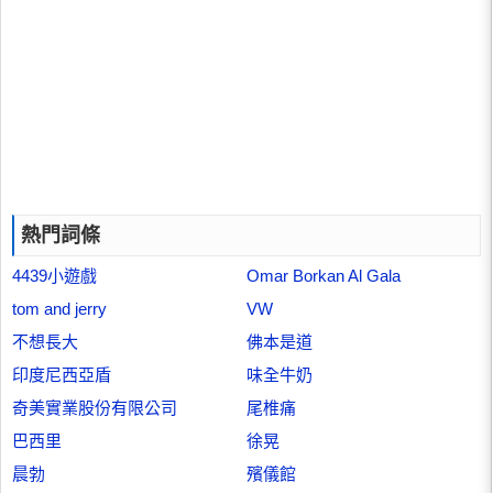
熱門詞條
4439小遊戲
Omar Borkan Al Gala
tom and jerry
VW
不想長大
佛本是道
印度尼西亞盾
味全牛奶
奇美實業股份有限公司
尾椎痛
巴西里
徐晃
晨勃
殯儀館