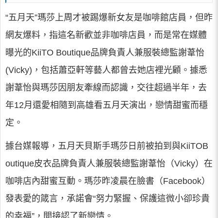
“五月天”瑪莎上周才被踢爆新女友是咖啡館店員，但昨
網友爆料，指這名新歡並非咖啡店員，而是常在媒體
曝光的KiiTO Boutique品牌負責人兼服裝總監謝葦怡
(Vicky)，包括蕭亞軒等藝人都曾去她店裡光顧。據悉
謝葦怡與瑪莎因朋友牽線而認識，交往超過半年，去
年12月還愛相隨到高雄看五月天演出，戀情甜蜜而穩
定。
據台媒報導，五月天貝斯手瑪莎日前被拍到與KiiTOB
outique皮衣品牌負責人兼服裝總監謝葦怡（Vicky）在
咖啡店內甜蜜互動。瑪莎昨凌晨在臉書（Facebook）
發表愛的箴言，承諾會“努力緊握、保護這微小卻珍貴
的幸福”，間接認了新戀情。