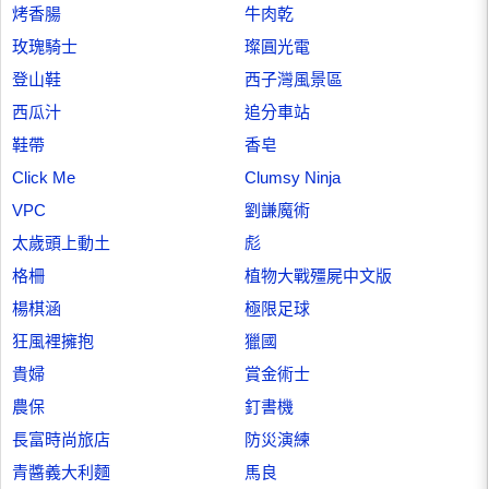
烤香腸
牛肉乾
玫瑰騎士
璨圓光電
登山鞋
西子灣風景區
西瓜汁
追分車站
鞋帶
香皂
Click Me
Clumsy Ninja
VPC
劉謙魔術
太歲頭上動土
彪
格柵
植物大戰殭屍中文版
楊棋涵
極限足球
狂風裡擁抱
獵國
貴婦
賞金術士
農保
釘書機
長富時尚旅店
防災演練
青醬義大利麵
馬良