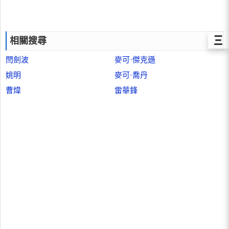
Ξ
相關搜尋
閆劍波
麥可·傑克遜
姚明
麥可·喬丹
曹煒
雷華鋒