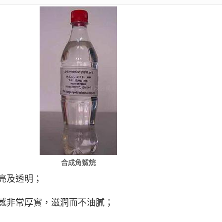
合成角鯊烷
亮及透明；
感非常厚實，滋潤而不油膩；