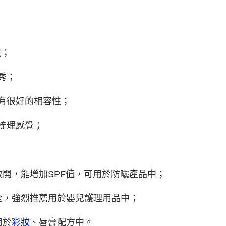
性；
秀；
有很好的相容性；
梳理感覺；
散開，能增加SPF值，可用於防曬產品中；
全，強烈推薦用於嬰兒護理用品中；
用於
彩妝
、唇膏配方中。