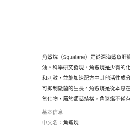
角鯊烷（Squalane）是從深海鯊
油。科學研究發現，角鯊烷是少有的
和刺激，並能加速配方中其他活性成
可抑制黴菌的生長。角鯊烷是從本息
氫化物，屬於類萜結構。角鯊烯不僅
基本信息
中文名：
角鯊烷