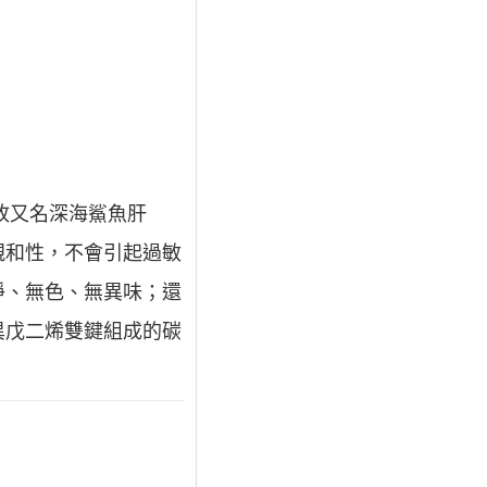
，故又名深海鯊魚肝
親和性，不會引起過敏
淨、無色、無異味；還
異戊二烯雙鍵組成的碳