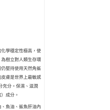
的化學穩定性極高，使
，為樹立對人類生存環
般仍堅持使用天然角鯊
人的皮膚是世界上最敏感
分充分。保濕、滋潤
烷）成分。
油、魚油、鯊魚肝油內