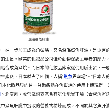
深海鯊魚肝油
中，進一步加工成為角鯊烷，又名深海鯊魚肝油，是少有
菌
的生長。歐美的化妝品公司懾於動物保護主義者的壓力
油脂合成角鯊烷。而日本的化妝品廠家從使用感出發，一
生產廠，日本就占了四個，人稱“
鯊魚
屠宰場”。“日本
日本化妝品界的這一普遍觀點在角鯊烷的使用上體現得十
劑
、潤膚劑。蘆薈滋潤露就含有氫化聚異丁烯（合成角鯊
域中鯊魚肝臟中提取的營養物精煉而成，不同於其它魚肝