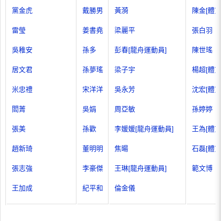
黨金虎
戴勝男
黃漪
陳金[體
雷瑩
姜書堯
梁麗平
張白羽
吳稚安
孫多
彭春[龍舟運動員]
陳世瑤
居文君
孫夢瑤
梁子宇
楊超[體
米忠禮
宋洋洋
吳永芳
沈宏[體
閻菁
吳娟
周亞敏
孫婷婷
張美
孫歡
李媛媛[龍舟運動員]
王為[體
趙新琦
董明明
焦暘
石磊[體
張志強
李豪傑
王琳[龍舟運動員]
範文博
王加成
紀平和
倫金儀