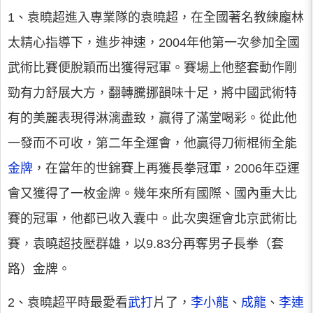
1、袁曉超進入專業隊的袁曉超，在全國著名教練龐林
太精心指導下，進步神速，2004年他第一次參加全國
武術比賽便脫穎而出獲得冠軍。賽場上他整套動作剛
勁有力舒展大方，翻轉騰挪韻味十足，將中國武術特
有的美麗表現得淋漓盡致，贏得了滿堂喝彩。從此他
一發而不可收，第二年全運會，他贏得刀術棍術全能
金牌
，在當年的世錦賽上再獲長拳冠軍，2006年亞運
會又獲得了一枚金牌。幾年來所有國際、國內重大比
賽的冠軍，他都已收入囊中。此次奧運會北京武術比
賽，袁曉超技壓群雄，以9.83分再奪男子長拳（套
路）金牌。
2、袁曉超平時最愛看
武打
片了，
李小龍
、
成龍
、
李連