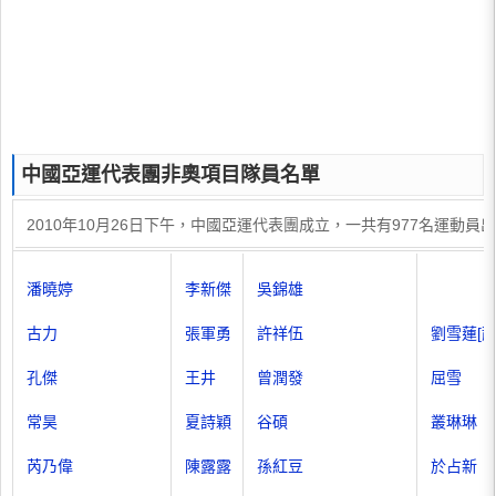
中國亞運代表團非奧項目隊員名單
2010年10月26日下午，中國亞運代表團成立，一共有977名
潘曉婷
李新傑
吳錦雄
古力
張軍勇
許祥伍
劉雪蓮[
孔傑
王井
曾潤發
屈雪
常昊
夏詩穎
谷碩
叢琳琳
芮乃偉
陳露露
孫紅豆
於占新