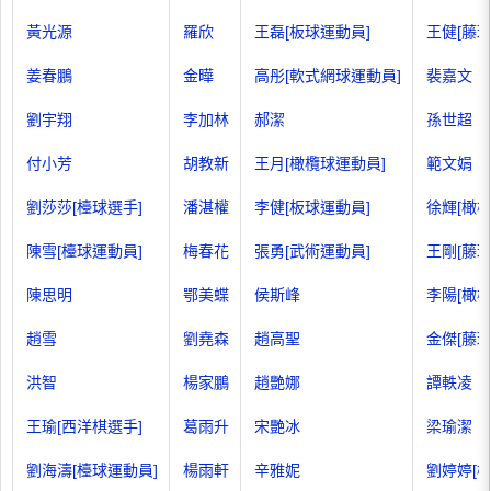
黃光源
羅欣
王磊[板球運動員]
王健[藤球
姜春鵬
金曄
高彤[軟式網球運動員]
裴嘉文
劉宇翔
李加林
郝潔
孫世超
付小芳
胡教新
王月[橄欖球運動員]
範文娟
劉莎莎[檯球選手]
潘湛權
李健[板球運動員]
徐輝[橄
陳雪[檯球運動員]
梅春花
張勇[武術運動員]
王剛[藤球
陳思明
鄂美蝶
侯斯峰
李陽[橄
趙雪
劉堯森
趙高聖
金傑[藤球
洪智
楊家鵬
趙艷娜
譚軼凌
王瑜[西洋棋選手]
葛雨升
宋艷冰
梁瑜潔
劉海濤[檯球運動員]
楊雨軒
辛雅妮
劉婷婷[