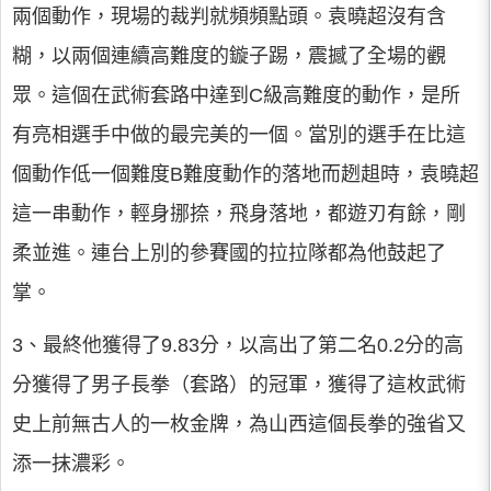
兩個動作，現場的裁判就頻頻點頭。袁曉超沒有含
糊，以兩個連續高難度的鏇子踢，震撼了全場的觀
眾。這個在武術套路中達到C級高難度的動作，是所
有亮相選手中做的最完美的一個。當別的選手在比這
個動作低一個難度B難度動作的落地而趔趄時，袁曉超
這一串動作，輕身挪捺，飛身落地，都遊刃有餘，剛
柔並進。連台上別的參賽國的拉拉隊都為他鼓起了
掌。
3、最終他獲得了9.83分，以高出了第二名0.2分的高
分獲得了男子長拳（套路）的冠軍，獲得了這枚武術
史上前無古人的一枚金牌，為山西這個長拳的強省又
添一抹濃彩。