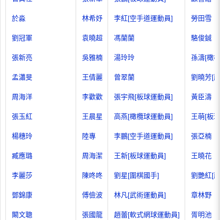
於淼
林希妤
李紅[空手道運動員]
勞田雪
劉冠軍
袁曉超
馮蘭蘭
駱俊鋮
張新亮
吳雅楠
湯玲玲
孫濤[橄
孟瀟旻
王倩麗
曾翠蘭
劉曉芳[
周海洋
李歡歡
張宇飛[板球運動員]
黃臣濤
張玉紅
王晨星
高燕[橄欖球運動員]
王萌[板球
楊穗玲
陸專
李鵬[空手道運動員]
張亞楠
臧應璐
周海潔
王新[板球運動員]
王曉花
李麗莎
陳咚咚
劉星[圍棋國手]
劉艷紅[
鄧錦康
傅儉波
林凡[武術運動員]
章林野
闞文聰
張國龍
趙蕾[軟式網球運動員]
胥明池