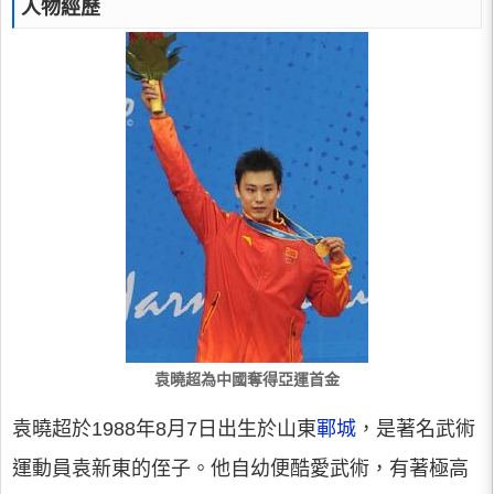
人物經歷
袁曉超為中國奪得亞運首金
袁曉超於1988年8月7日出生於山東
鄆城
，是著名武術
運動員袁新東的侄子。他自幼便酷愛武術，有著極高