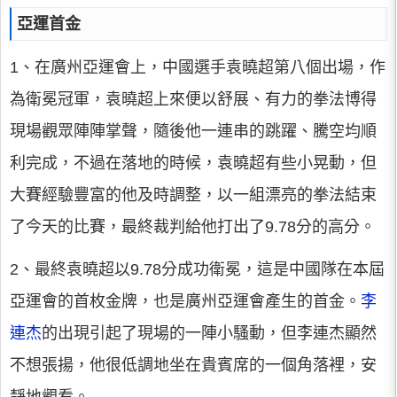
亞運首金
1、在廣州亞運會上，中國選手袁曉超第八個出場，作
為衛冕冠軍，袁曉超上來便以舒展、有力的拳法博得
現場觀眾陣陣掌聲，隨後他一連串的跳躍、騰空均順
利完成，不過在落地的時候，袁曉超有些小晃動，但
大賽經驗豐富的他及時調整，以一組漂亮的拳法結束
了今天的比賽，最終裁判給他打出了9.78分的高分。
2、最終袁曉超以9.78分成功衛冕，這是中國隊在本屆
亞運會的首枚金牌，也是廣州亞運會產生的首金。
李
連杰
的出現引起了現場的一陣小騷動，但李連杰顯然
不想張揚，他很低調地坐在貴賓席的一個角落裡，安