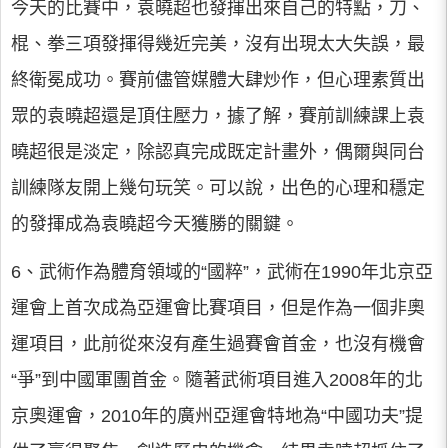
今天的比賽中，袁曉超也發揮出來自己的特點，刀、
棍、拳三項發揮得幾近完美，沒有出現太大失誤，最
終衛冕成功。賽前儘管媒體大肆炒作，但心理素質出
眾的袁曉超還是頂住壓力，據了解，賽前訓練課上袁
曉超很是淡定，除認真完成既定計畫外，偶爾與同台
訓練隊友開上幾句玩笑。可以說，出色的心理和穩定
的發揮成為袁曉超今天獲勝的關鍵。
6、武術作為體育領域的“國粹”，武術在1990年北京亞
運會上首次成為亞運會比賽項目，但是作為一個非奧
運項目，此前從來沒有產生過賽會首金，也沒有機會
“爭”到中國軍團首金。隨著武術項目進入2008年的北
京奧運會，2010年的廣州亞運會特地為“中國功夫”提