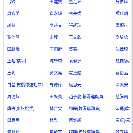
呂欽
王建雙
董芝豆
蘇伯垣
周睿羊
崔永輝
林美嬌
譚仕朝
謝赫
李赫文
張起瑞
梁顯祺
黎佳韻
宋程
王文欣
劉培松
田鵬飛
丁雨挺
賀鑫
沈佳琦
王皓[棋手]
陳學森
袁健進
魏巍[高
王玥
黃文義
霍嘉銘
蘇伯品
白瑩[橄欖球運動員]
周德仔
從思元
區爽安
周健超
王殿義
趙子龍[輪滑運動員]
趙騰飛
唐丹[象棋選手]
林雅雯
鄧磊[輪滑運動員]
柴進[軟
邱思思
魏樂
唐雲親
黃卓[板球
管其仕
張新軍
張鵬[板球運動員]
顧喜繪