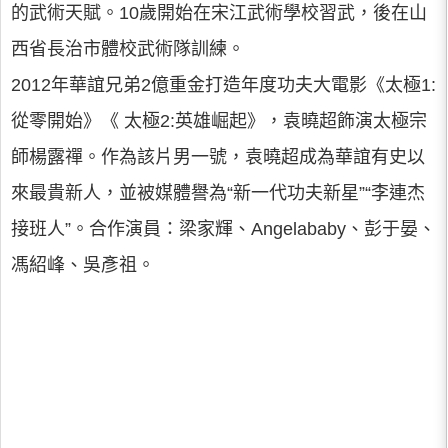
的武術天賦。10歲開始在宋江武術學校習武，後在山
西省長治市體校武術隊訓練。
2012年華誼兄弟2億重金打造年度功夫大電影《太極1:
從零開始》《 太極2:英雄崛起》，袁曉超飾演太極宗
師楊露禪。作為該片男一號，袁曉超成為華誼有史以
來最貴新人，並被媒體譽為“新一代功夫新星”“李連杰
接班人”。合作演員：梁家輝、Angelababy、彭于晏、
馮紹峰、吳彥祖。