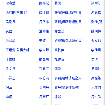
宋容慧
關祥挺
姜微
梁轉好
唐奕[圍棋棋手]
譚仕鵬
許蘭[保齡球運動員]
朱嵩松
侯逸凡
周啟志
張鵬[保齡球運動員]
劉佳[龍舟
黃茜
潘輝俊
潘岳鴻
陳明棟
張晶晶
姜黎
劉艷[橄欖球運動員]
曹立娜
王琳娜[象棋大師]
李東錦
張軼佳
李佳黛
丁俊暉
顧金玥
杜建超
史博
梁文博
賀忠亮
鄒淼
吳國沖
卜祥志
畢竹清
李雯雯[輪滑運動員]
吳傑雄
倪華
孫曉丹
郭丹[輪滑運動員]
王駿傑
李翔
周榮紅
鍾端
周杏強