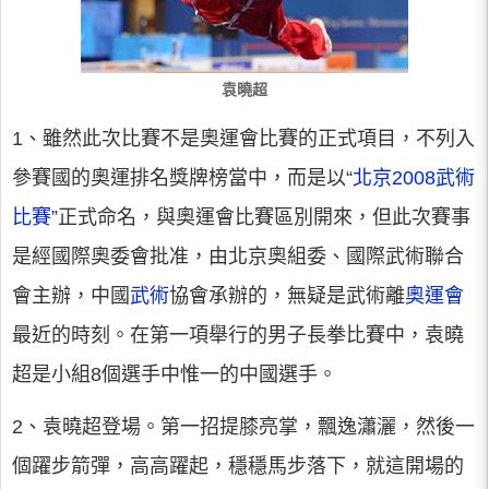
袁曉超
1、雖然此次比賽不是奧運會比賽的正式項目，不列入
參賽國的奧運排名獎牌榜當中，而是以“
北京2008武術
比賽
”正式命名，與奧運會比賽區別開來，但此次賽事
是經國際奧委會批准，由北京奧組委、國際武術聯合
會主辦，中國
武術
協會承辦的，無疑是武術離
奧運會
最近的時刻。在第一項舉行的男子長拳比賽中，袁曉
超是小組8個選手中惟一的中國選手。
2、袁曉超登場。第一招提膝亮掌，飄逸瀟灑，然後一
個躍步箭彈，高高躍起，穩穩馬步落下，就這開場的