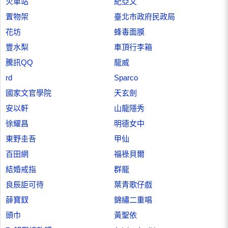
火車站
紀亞文
置物架
臺北市政府民政局
花坊
蜂毒面膜
豐水梨
車頂行李箱
騰訊QQ
龍威
rd
Sparco
國家文官學院
天玄劍
安以軒
山龍隱秀
徐耀昌
明德女中
東野圭吾
甲仙
百田網
福祿貝爾
結婚戒指
群龍
良辰詎可待
葉青歌仔戲
薛寶釵
錦繡二重唱
頭巾
黃聖依