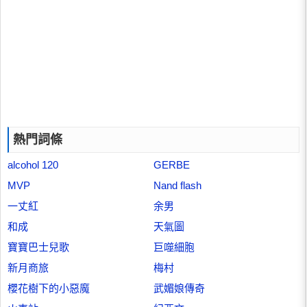
熱門詞條
alcohol 120
GERBE
MVP
Nand flash
一丈紅
余男
和成
天氣圖
寶寶巴士兒歌
巨噬細胞
新月商旅
梅村
櫻花樹下的小惡魔
武媚娘傳奇