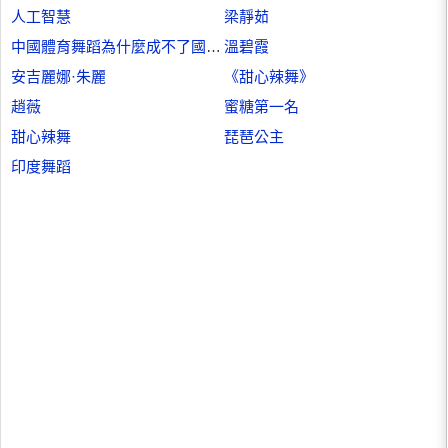
人工智慧
梁靜茹
中國體育舞蹈為什麼成不了國際品牌
溫碧霞
安吉麗娜·朱麗
《甜心辣舞》
趙薇
蜜糖第一名
甜心辣舞
琵琶公主
印度舞蹈