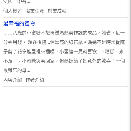
法國，帶有...
個人概述 職業生涯 創業成就
最幸福的禮物
……八歲的小蜜糖不想再送媽媽勞作課的成品，她省下每一
分零用錢， 還在後院...個漂亮的綠花瓶。媽媽不是時常從院
子剪了花拿進屋裡來插嗎？小蜜糖一見就喜歡...。糟糕，來
不及了。小蜜糖哭著回家，但媽媽給了她意外的驚喜：一個
最難忘的母...
內容介紹 作者介紹