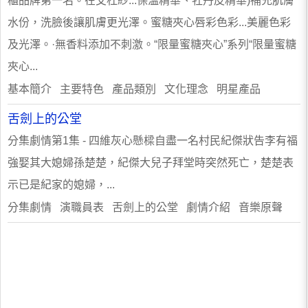
櫃品牌第一名。在艾杜紗...保溫精華、牡丹皮精華)補充肌膚
水份，洗臉後讓肌膚更光澤。蜜糖夾心唇彩色彩...美麗色彩
及光澤。·無香料添加不刺激。“限量蜜糖夾心”系列“限量蜜糖
夾心...
基本簡介 主要特色 產品類別 文化理念 明星產品
舌劍上的公堂
分集劇情第1集 - 四維灰心懸樑自盡一名村民紀傑狀告李有福
強娶其大媳婦孫楚楚，紀傑大兒子拜堂時突然死亡，楚楚表
示已是紀家的媳婦，...
分集劇情 演職員表 舌劍上的公堂 劇情介紹 音樂原聲