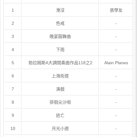
1
淹沒
張學友
2
色戒
-
3
晚宴圓舞曲
-
4
下雨
-
5
勃拉姆斯A大調間奏曲作品118之2
Alain Planes
6
上海街道
-
7
演戲
-
8
徘徊尖沙咀
-
9
逃亡
-
10
月光小道
-