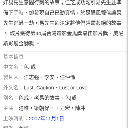
奸易先生意圖行刺的故事；佳芝成功勾引易先生並準
備下手時，卻發現自己已動真情，於是通風報信讓易
先生逃過一劫，易先生卻決定將他們趕盡殺絕的故事
。 該片獲得第44屆台灣電影金馬獎最佳影片獎、威尼
斯影展金獅獎 。
基本信息
中文名：
色·戒
製片人：
江志強、李安、任仲倫
外文名：
Lust, Caution、Lust or Love
別名：
色戒、老易的故事、色|戒
主演：
湯唯，梁朝偉，王力宏，陳冲
上映時間：
2007年11月1日