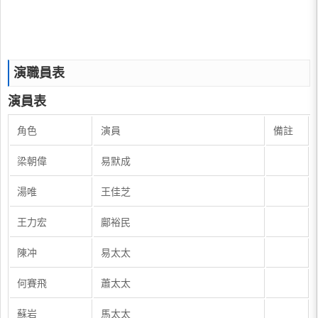
演職員表
演員表
角色
演員
備註
梁朝偉
易默成
湯唯
王佳芝
王力宏
鄺裕民
陳冲
易太太
何賽飛
蕭太太
蘇岩
馬太太