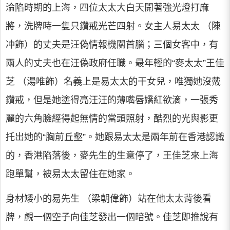
淪陷時期的上海，四位太太大白天開著強光燈打麻
將，洗牌時一隻只鑽戒光芒四射。女主人易太太 （陳
冲飾）的丈夫是汪偽情報機關首腦；三個女客中，有
兩人的丈夫也在汪偽政府任職。最年輕的“麥太太”王佳
芝 （湯唯飾）名義上是易太太的干女兒，唯獨她沒戴
鑽戒，但是她塗得亮汪汪的薄嘴唇嬌紅欲滴，一張秀
麗的六角臉經得起無情的當頭照射，酷烈的光與影更
托出她的“胸前丘壑”。她跟易太太是兩年前在香港認識
的，香港陷落後，麥先生的生意停了，王佳芝來上海
跑單幫，被易太太留住在她家。
身材矮小的易先生 （梁朝偉飾）站在他太太背後看
牌，覷一個空子向佳芝發出一個暗號。佳芝即推說有