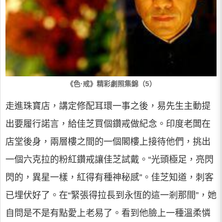
《色·戒》精彩劇照集錦（5）
走進珠寶店，講定修配耳環一事之後，易先生主動提
出要履行諾言，給佳芝買個鑽戒做紀念。印度老闆在
店堂後身，兩層樓之間的一個閣樓上接待他們，挑出
一個六克拉的粉紅鑽戒讓佳芝試戴。“光頭極足，亮閃
閃的，異星一樣，紅得有種神秘感”。佳芝知道，刺客
已埋伏好了。在“緊張得拉長到永恆的這一剎那間”，她
自問是不是有點愛上老易了。看到他臉上一種溫柔憐