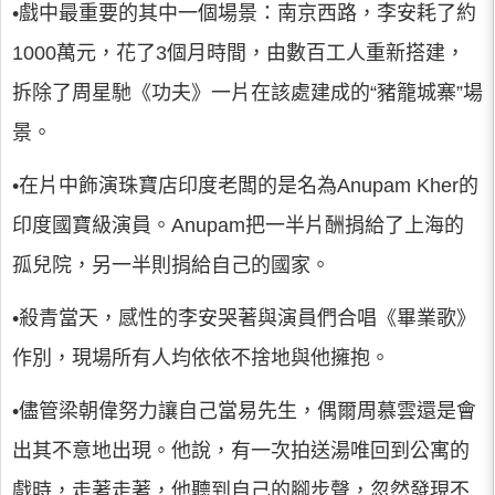
•戲中最重要的其中一個場景：南京西路，李安耗了約
1000萬元，花了3個月時間，由數百工人重新搭建，
拆除了周星馳《功夫》一片在該處建成的“豬籠城寨”場
景。
•在片中飾演珠寶店印度老闆的是名為Anupam Kher的
印度國寶級演員。Anupam把一半片酬捐給了上海的
孤兒院，另一半則捐給自己的國家。
•殺青當天，感性的李安哭著與演員們合唱《畢業歌》
作別，現場所有人均依依不捨地與他擁抱。
•儘管梁朝偉努力讓自己當易先生，偶爾周慕雲還是會
出其不意地出現。他說，有一次拍送湯唯回到公寓的
戲時，走著走著，他聽到自己的腳步聲，忽然發現不