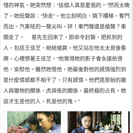
惜的神氣，她突然想：“這個人真是愛我的。”然而太晚
了。她低聲說：“快走”。他立刻明白，跳下樓梯，奪門
而出。汽車吱的一聲尖叫。砰！車門聲還是槍聲？車
開走了。 易先生回來了，即命令封鎖，把抓到的
人，包括王佳芝，統統槍斃。他又站在他太太背後看
牌，心裡想著王佳芝。“他覺得她的影子會永遠依傍
他，安慰他。雖然她恨他，她最後對他的感情強烈到
是什麼情感都不相干了，只有感情。他們是原始的獵
人與獵物的關係，虎與倀的關係，最終極的占有。她
這才生是他的人，死是他的鬼。”