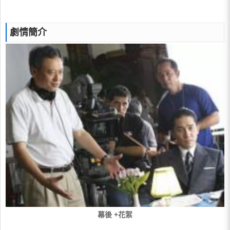
劇情簡介
幕後 +花絮