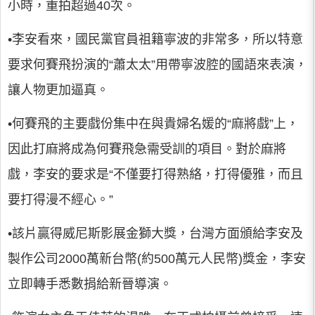
小時，重拍超過40次。
•李安看來，國民黨官員祖籍寧波的非常多，所以特意
要求何賽飛扮演的“蕭太太”用帶寧波腔的國語來表演，
讓人物更加逼真。
•何賽飛的主要戲份集中在與貴婦名媛的“麻將戲”上，
因此打麻將成為何賽飛急需受訓的項目。對於麻將
戲，李安的要求是“不僅要打得熟絡，打得優雅，而且
要打得漫不經心。”
•該片贏得威尼斯影展金獅大獎，台灣方面頒給李安及
製作公司2000萬新台幣(約500萬元人民幣)獎金，李安
立即轉手悉數捐給新晉導演。