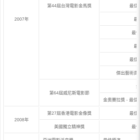
第44屆台灣電影金馬獎
最佳
2007年
最
最
最
最佳
傑出藝術貢
第64屆威尼斯電影節
金奧賽拉獎 - 最
第27屆香港電影金像獎
最佳
2008年
美國獨立精神獎
最