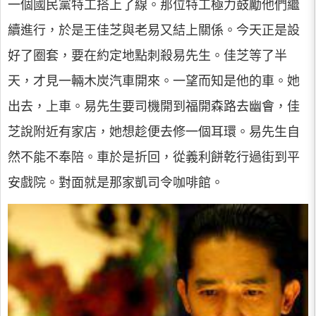
一個國民黨特工搭上了線。那位特工極力鼓勵他們繼
續進行，於是王佳芝與老易又結上關係。今天正是設
好了圈套，要在約定地點刺殺易先生。佳芝等了半
天，才見一輛木炭汽車開來。一望而知是他的車。她
出去，上車。易先生要司機開到福開森路去幽會，佳
芝說附近有家店，她想趁便去修一個耳環。易先生自
然不能不奉陪。車於是折回，從義利餅乾行過街到平
安戲院。對面就是那家凱司令咖啡館。