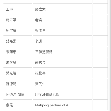
王琳
廖太太
庹宗華
老吳
柯宇綸
梁潤生
錢嘉樂
老謝
宋茹惠
王佳芝舅媽
朱芷瑩
賴秀金
樊光耀
張秘書
阮德鏘
麥先生
阿努潘·凱爾
印度珠寶商老闆
盧燕
Mahjong partner of A