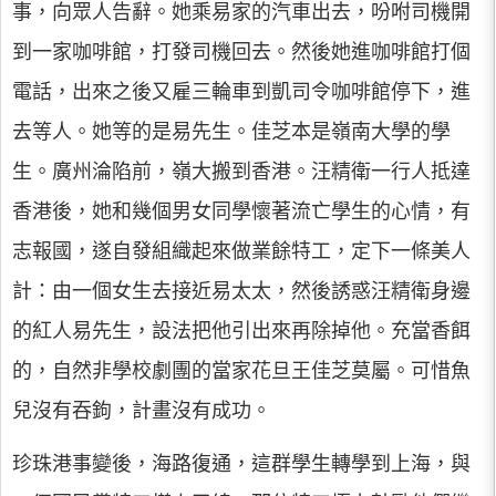
事，向眾人告辭。她乘易家的汽車出去，吩咐司機開
到一家咖啡館，打發司機回去。然後她進咖啡館打個
電話，出來之後又雇三輪車到凱司令咖啡館停下，進
去等人。她等的是易先生。佳芝本是嶺南大學的學
生。廣州淪陷前，嶺大搬到香港。汪精衛一行人抵達
香港後，她和幾個男女同學懷著流亡學生的心情，有
志報國，遂自發組織起來做業餘特工，定下一條美人
計：由一個女生去接近易太太，然後誘惑汪精衛身邊
的紅人易先生，設法把他引出來再除掉他。充當香餌
的，自然非學校劇團的當家花旦王佳芝莫屬。可惜魚
兒沒有吞鉤，計畫沒有成功。
珍珠港事變後，海路復通，這群學生轉學到上海，與