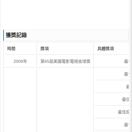
獲獎記錄
時間
獎項
具體獎項
2008年
第65屆美國電影電視金球獎
最
最
最
最佳
最佳原
最