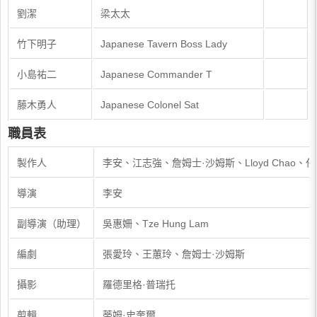
劉潔
梁太太
竹下明子
Japanese Tavern Boss Lady
小島祐二
Japanese Commander T
藤木勇人
Japanese Colonel Sat
職員表
製作人
李安、江志強、詹姆士·沙姆斯、Lloyd Chao、任
導演
李安
副導演（助理）
吳惠姍、Tze Hung Lam
編劇
張愛玲、王蕙玲、詹姆士·沙姆斯
攝影
羅德里格·普瑞托
剪輯
蒂姆·史奎爾