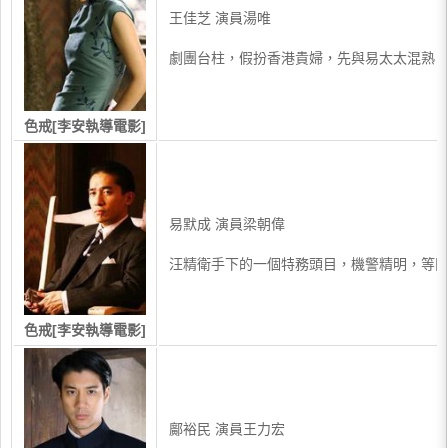
王佳芝 演員湯唯
劇團台柱，假扮香港貴婦，先與易太太混熟
色戒[李安執導電影]
易默成 演員梁朝偉
汪精衛手下的一個特務頭目，機警精明，等
色戒[李安執導電影]
鄺裕民 演員王力宏