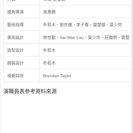
選角導演
吳惠姍
藝術指導
朴若木、劉世運、李子春、雷楚雄、莫少宗
美術設計
林世勤、Sai-Wan Lau、莫少宗、莊國榮、雷楚
造型設計
朴若木
服裝設計
朴若木
視覺特效
Brendan Taylor
演職員表參考資料來源