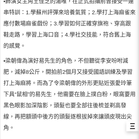
•飾演女主角王佳芝的湯唯，在正式拍攝前曾接受一連
串特訓：1.學蘇州評彈來培養氣質；2.學打上海麻雀來
應付數場麻雀戲份；3.學習如何正確穿旗袍、穿高跟
鞋走路，學習上海口音；4.學社交技能，符合舊上海
的感覺。
•梁朝偉為演好易先生的角色，不但聽從李安吩咐減
肥，減掉8公斤，開拍前2個月又接受國語訓練及學習
打上海麻將。而為了令梁朝偉的外形更貼近張愛玲筆
下具“鼠相”的易先生，他需要在臉上撲白粉，眼窩要用
黑色眼影加深陰影，頭髮也要全部往後梳並剃高發
線，再把額頭中後方的頭髮逐根拔掉來讓頭皮現出尖
Ξ
角。