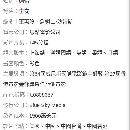
類別：
劇情
導演：
李安
編劇：
王蕙玲、詹姆士·沙姆斯
電影公司：
焦點電影公司
影片片長：
145分鐘
語言版本：
上海話、漢語國語、英語、粵語、日語
畫面顏色：
彩色
主要獎項：
第64屆威尼斯國際電影節金獅獎 第27屆香
港電影金像獎最佳亞洲電影
imdb編碼：
tt0808357
發行公司：
Blue Sky Media
製片成本：
1500萬美元
製片地點：
美國、中國、中國台灣、中國香港