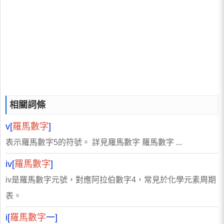
相關詞條
v[
羅馬數字
]
表示羅馬數字5的符號。 詳見羅馬數字 羅馬數字 ...
iv[
羅馬數字
]
iv是羅馬數字元號，對應阿拉伯數字4，常見於化學元素周期
表。
i[
羅馬數字
一]