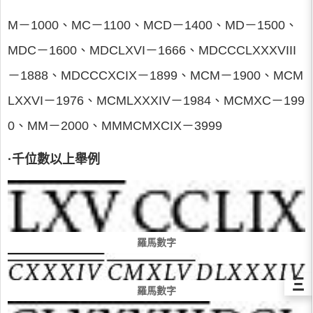
M－1000、MC－1100、MCD－1400、MD－1500、
MDC－1600、MDCLXVI－1666、MDCCCLXXXVIII
－1888、MDCCCXCIX－1899、MCM－1900、MCM
LXXVI－1976、MCMLXXXIV－1984、MCMXC－199
0、MM－2000、MMMCMXCIX－3999
·千位數以上舉例
羅馬數字
Ξ
羅馬數字