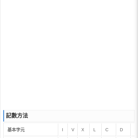
記數方法
基本字元
I
V
X
L
C
D
M