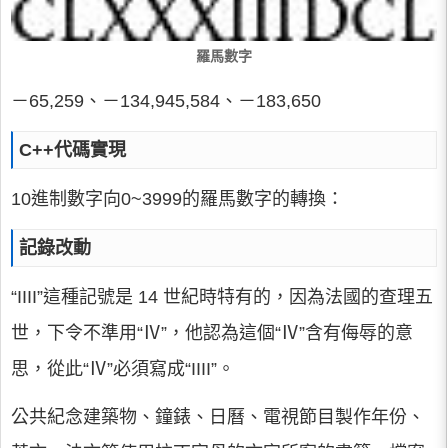
羅馬數字
－65,259、－134,945,584、－183,650
C++代碼實現
10進制數字向0~3999的羅馬數字的轉換：
記錄改動
“IIII”這種記號是 14 世紀時特有的，因為法國的查理五
世，下令不準用“Ⅳ”，他認為這個“Ⅳ”含有侮辱的意
思，從此“Ⅳ”必須寫成“IIII”。
公共紀念建築物、鐘錶、日曆、電視節目製作年份、