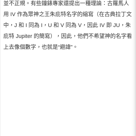
並不正規。有些鐘錶專家還提出一種理論：古羅馬人
用 IV 作為眾神之王朱庇特名字的縮寫（在古典拉丁文
中，J 和 I 同為 I，U 和 V 同為 V，因此 IV 即 JU，朱
庇特 Jupiter 的簡寫），因此，他們不希望神的名字看
上去像個數字，也就是“避諱”。