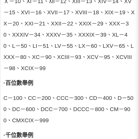
Ⅹ－10、Ⅺ－11、Ⅻ－12、XIII－13、XIV－14、XV
－15、XVI－16、XVII－17、XVIII－18、XIX－19、X
X－20、XXI－21、XXII－22、XXIX－29、XXX－3
0、XXXIV－34、XXXV－35、XXXIX－39、XL－4
0、L－50、LI－51、LV－55、LX－60、LXV－65、L
XXX－80、XC－90、XCIII－93、XCV－95、XCVIII
－98、XCIX－99
·百位數舉例
C－100、CC－200、CCC－300、CD－400、D－50
0、DC－600、DCC－700、DCCC－800、CM－90
0、CMXCIX－999
·千位數舉例