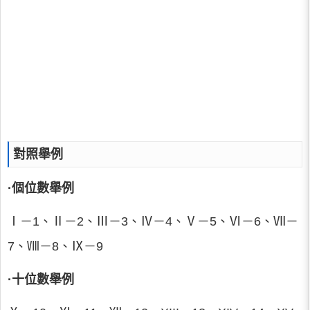
對照舉例
·個位數舉例
Ⅰ－1、Ⅱ－2、Ⅲ－3、Ⅳ－4、Ⅴ－5、Ⅵ－6、Ⅶ－
7、Ⅷ－8、Ⅸ－9
·十位數舉例