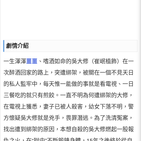
劇情介紹
一生渾渾
噩噩
、嗜酒如命的吳大修（崔岷植飾）在一
次醉酒回家的路上，突遭綁架，被關在一個不見天日
的私人監牢中，每天惟一能做的事就是看電視、一日
三餐吃的就只有煎餃。一直不明為何遭綁架的大修，
在電視上獲悉，妻子已被人殺害，幼女下落不明，警
方懷疑吳大修就是兇手，畏罪潛逃。為了洗清冤案，
找出遭到綁架的原因，本想自殺的吳大修燃起一股報
仇之火，在“獄中”不斷鍛鍊身體，15年之後終於從自