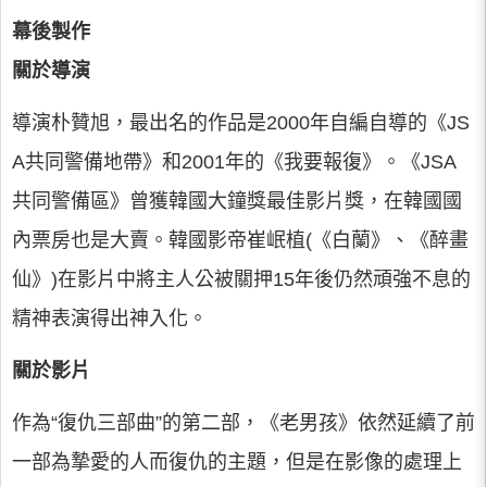
幕後製作
關於導演
導演朴贊旭，最出名的作品是2000年自編自導的《JS
A共同警備地帶》和2001年的《我要報復》。《JSA
共同警備區》曾獲韓國大鐘獎最佳影片獎，在韓國國
內票房也是大賣。韓國影帝崔岷植(《白蘭》、《醉畫
仙》)在影片中將主人公被關押15年後仍然頑強不息的
精神表演得出神入化。
關於影片
作為“復仇三部曲”的第二部，《老男孩》依然延續了前
一部為摯愛的人而復仇的主題，但是在影像的處理上