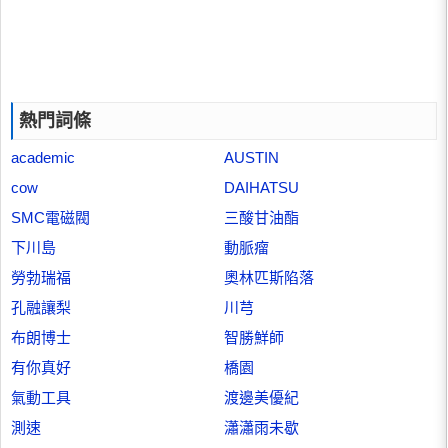
熱門詞條
academic
AUSTIN
cow
DAIHATSU
SMC電磁閥
三酸甘油酯
下川島
動脈瘤
勞勃瑞福
奧林匹斯陷落
孔融讓梨
川芎
布朗博士
智勝鮮師
有你真好
橋園
氣動工具
渡邊美優紀
測速
瀟瀟雨未歇