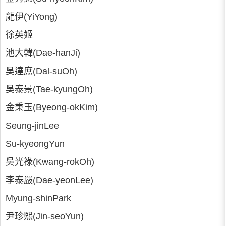
龍伊(YiYong)
徐英姬
池大韓(Dae-hanJi)
吳達庶(Dal-suOh)
吳泰景(Tae-kyungOh)
金秉玉(Byeong-okKim)
Seung-jinLee
Su-kyeongYun
吳光祿(Kwang-rokOh)
李泰嚴(Dae-yeonLee)
Myung-shinPark
尹珍熙(Jin-seoYun)