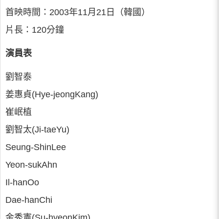
首映時間：2003年11月21日（韓國）
片長：120分鐘
演員表
劉智泰
姜惠貞(Hye-jeongKang)
崔岷植
劉智太(Ji-taeYu)
Seung-ShinLee
Yeon-sukAhn
Il-hanOo
Dae-hanChi
金秀憲(Su-hyeonKim)