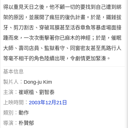
得以重見天日之後，他不顧一切的要找到自己遭到綁
架的原因，並展開了瘋狂的復仇計畫。於是，鐵錘拔
牙、剪刀割舌、穿破耳膜甚至活吞章魚等暴虐場面接
踵而來，一次次衝擊著你已麻木的神經；於是，催眠
大師、壽司店員、監獄看守、同窗密友甚至馬路行人
等毫不相干的角色陸續出現，令劇情更加緊湊。
基本信息
製片人：
Dong-ju Kim
主演：
崔岷植、劉智泰
上映時間：
2003年12月21日
類別：
動作
導演：
朴贊郁