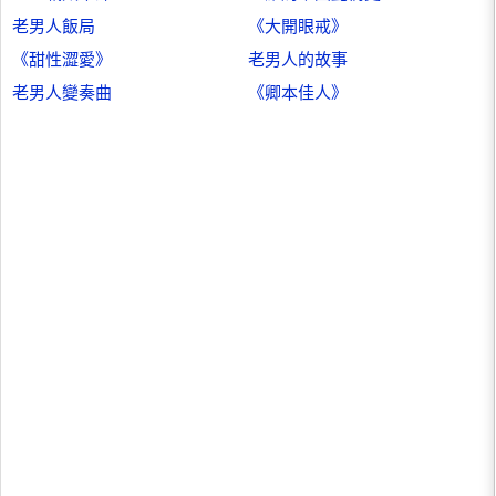
老男人飯局
《大開眼戒》
《甜性澀愛》
老男人的故事
老男人變奏曲
《卿本佳人》