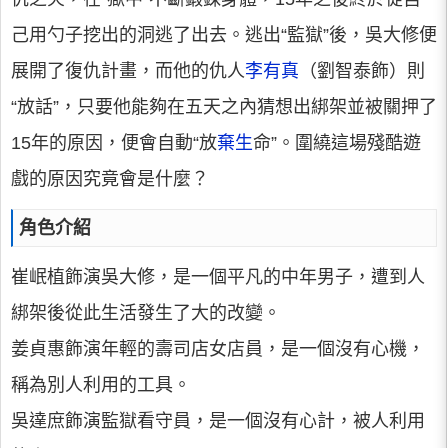
己用勺子挖出的洞逃了出去。逃出“監獄”後，吳大修便
展開了復仇計畫，而他的仇人
李有真
（劉智泰飾）則
“放話”，只要他能夠在五天之內猜想出綁架並被關押了
15年的原因，便會自動“放
棄生
命”。圍繞這場殘酷遊
戲的原因究竟會是什麼？
角色介紹
崔岷植飾演吳大修，是一個平凡的中年男子，遭到人
綁架後從此生活發生了大的改變。
姜貞惠飾演年輕的壽司店女店員，是一個沒有心機，
稱為別人利用的工具。
吳達庶飾演監獄看守員，是一個沒有心計，被人利用