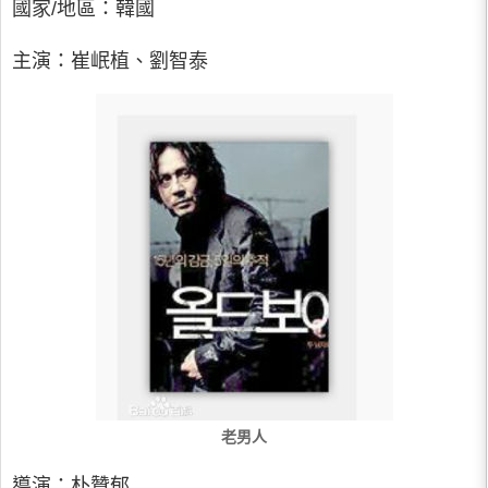
國家/地區：韓國
主演：崔岷植、劉智泰
老男人
導演：朴贊郁