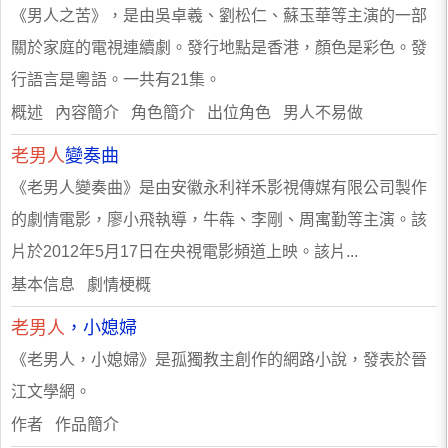
《男人之苦》，是由吳卓羲、劉松仁、蘇玉華等主演的一部
關於家庭的電視連續劇。發行地點是香港，顏色是彩色。發
行語言是粵語。一共有21集。
概述 內容簡介 角色簡介 出位角色 男人不易做
老男人
變奏曲
《老男人變奏曲》是由安徽永利祥禾影視傳媒有限公司製作
的劇情電影，廖小飛執導，牛犇、李剛、周寓勤等主演。該
片於2012年5月17日在央視電影頻道上映。該片...
基本信息 劇情梗概
老男人
，小媳婦
《老男人，小媳婦》是孤獨教主創作的網路小說，發表於晉
江文學網。
作者 作品簡介