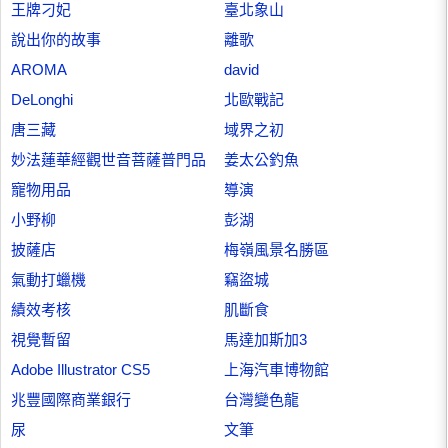
王牌刁妃
臺北象山
說出你的故事
離歌
AROMA
david
DeLonghi
北歐戰記
唐三藏
域界之初
妙法蓮華經觀世音菩薩普門品
姜太公釣魚
寵物用品
導演
小野柳
彭湖
披薩店
梅嶺風景名勝區
氣動打蠟機
竊盜城
績效考核
肌斷食
視覺暫留
馬達加斯加3
Adobe Illustrator CS5
上海汽車博物館
兆豐國際商業銀行
台灣變色龍
尿
文筆