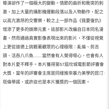
導演卻作了一個極大的變動。情節的曲折和衝突的刺
激，加上大量的攝影機運動段落以及人物動作，配之
以高亢激昂的交響樂，較之上一部作品《我要復仇》
增添了更多的娛樂元素。這部影片改編自日本同名漫
畫，然而通過真實影像表現出來的影片，不僅從視覺
上更從道德上挑戰著觀眾的心理極限：亂倫、剪舌
頭、活吞八爪魚……當然會有人覺得噁心，也會有人
對本片愛不釋手。本片獲得第57屆坎城電影節評審會
大獎，當年的評審會主席是同樣推崇暴力美學的昆汀·
塔倫蒂諾，或許這也是本片獲獎的一個因素。