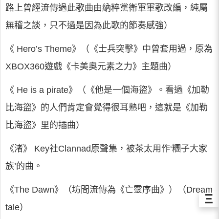
路上曾經流傳過此歌曲由納粹黨衛軍軍歌改編，純屬
無稽之談，只不過是因為此歌的節奏感強）
《 Hero’s Theme》（《士兵突擊》中曾套用過，原為
XBOX360遊戲《卡美奧元素之力》主題曲）
《 He is a pirate》（《他是一個海盜》。看過《加勒
比海盜》的人們肯定會覺得很耳熟吧，這就是《加勒
比海盜》里的插曲）
《渚》 Key社Clannad原聲集，被茶太用作‘糰子大家
族’的曲。
《The Dawn》（坊間流傳為《亡靈序曲》）（Dream
Ξ
tale）