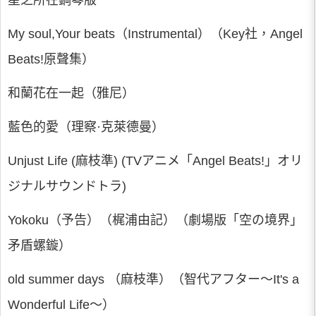
星之所在鋼琴版
My soul,Your beats（Instrumental）（Key社，Angel
Beats!原聲集）
和蘭花在一起（雅尼）
藍色的愛（理察·克萊德曼）
Unjust Life (麻枝準) (TVアニメ「Angel Beats!」オリ
ジナルサウンドトラ)
Yokoku（予告）（梶浦由記）（劇場版「空の境界」
矛盾螺鏇）
old summer days （麻枝準）（智代アフター～It's a
Wonderful Life～）