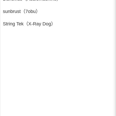
sunbrust（7obu）
String Tek（X-Ray Dog）