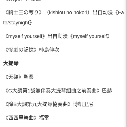
《騎士王の夸り》（kishiou no hokori）出自動漫《Fa
te/staynight》
《myself yourself》出自動漫《myself yourself》
《慘劇の記憶》柿島伸次
大提琴
《天鵝》聖桑
《G大調第1號無伴奏大提琴組曲之前奏曲》巴赫
《降B大調第九大提琴協奏曲》博凱里尼
《西西里舞曲》福雷