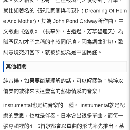
感。與之相反，也有一些在被填詞之後得到了升華，
就比如著名的《夢見家鄉與母親》( Dreaming Of Hom
e And Mother)，其為 John Pond Ordway所作曲，中
文歌曲《送別》（長亭外，古道邊，芳草碧連天）為
賦予民初才子之稱的李叔同所填，因為詞曲貼切，歌
詞意境宛如當下，就被誤認為是中國民謠。
其他相關
純音樂，如果要簡單理解的話，可以解釋為：純粹以
優美的鏇律來表達豐富的藝術情感的音樂！
Instrumental也是純音樂的一種。 Instrumental就是配
樂的意思，也就是伴奏。日本會出很多單曲，而每一
張專輯裡的4－5首歌都會以單曲的形式率先推出，基