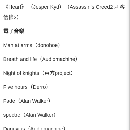
《Heart》 （Jesper Kyd）（Assassin‘s Creed2 刺客
信條2）
電子音樂
Man at arms（donohoe）
Breath and life（Audiomachine）
Night of knights（東方project）
Five hours（Derro）
Fade（Alan Walker）
spectre（Alan Walker）
Danuvius（Audiomachine）