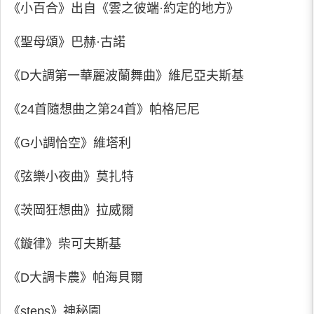
《小百合》出自《雲之彼端·約定的地方》
《聖母頌》巴赫·古諾
《D大調第一華麗波蘭舞曲》維尼亞夫斯基
《24首隨想曲之第24首》帕格尼尼
《G小調恰空》維塔利
《弦樂小夜曲》莫扎特
《茨岡狂想曲》拉威爾
《鏇律》柴可夫斯基
《D大調卡農》帕海貝爾
《steps》神秘園