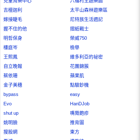
兒童育樂中心
六福村主題樂園
吉檀迦利
太平山森林遊樂區
嫁接睫毛
尼特族生活週記
握不住的他
摺紙戰士
明哲保身
榮威750
樓庭岑
檢舉
王熙鳳
維多利亞的祕密
自立晚報
花團錦簇
蔡依珊
蘋果肌
金子美穗
點驗鈔機
bypass
easy
Evo
HanDJob
shut up
嘴脣皰疹
姚明臉
推背圖
搜股網
東方