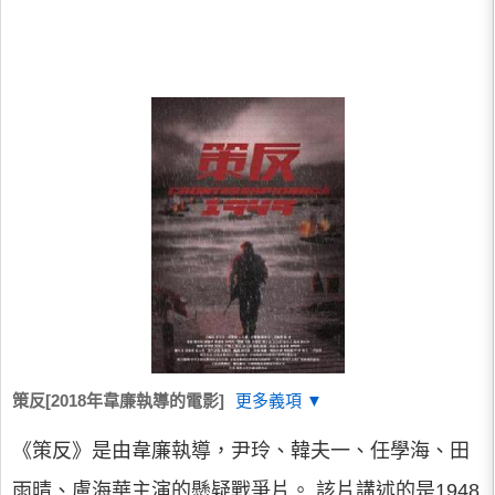
策反[2018年韋廉執導的電影]
更多義項 ▼
《策反》是由韋廉執導，尹玲、韓夫一、任學海、田
雨晴、盧海華主演的懸疑戰爭片。 該片講述的是1948