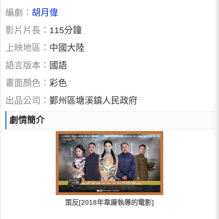
編劇：
胡月偉
影片片長：
115分鐘
上映地區：
中國大陸
語言版本：
國語
畫面顏色：
彩色
出品公司：
鄞州區塘溪鎮人民政府
劇情簡介
策反[2018年韋廉執導的電影]