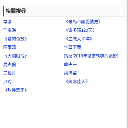
相關搜尋
韋廉
《羅馬帝國艷情史》
任學海
《索多瑪120天》
《愛的色放》
《血戰太平洋》
田雨晴
字幕下載
《大開眼戒》
策反[2018年韋廉執導的電影]
周杰倫
韓夫一
三級片
盧海華
尹玲
《卿本佳人》
《甜性澀愛》