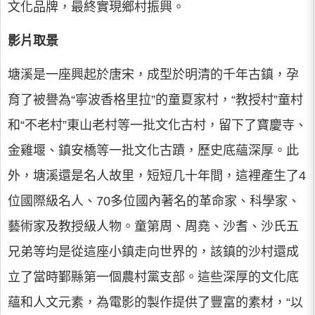
文化品牌，最終實現鄉村振興。
影片取景
塘溪是一座興起於唐宋，成型於明清的千年古鎮，孕
育了被譽為“寧波香格里拉”的童夏家村，“教授村”童村
和“不老村”東山老村等一批文化古村，留下了寶慶寺、
金雞堰、鎮安橋等一批文化古蹟，歷史底蘊深厚。此
外，塘溪還是名人故里，短短几十年間，這裡產生了4
位國際級名人、70多位國內著名的革命家、科學家、
藝術家及教授級人物。童第周、周堯、沙耆、沙氏五
兄弟等均是從這座小鎮走向世界的，該鎮的沙村還成
立了當時鄞縣第一個農村黨支部。這些深厚的文化底
蘊和人文元素，為電影的製作提供了豐富的素材，“以