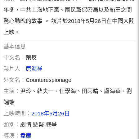
年冬，中共上海地下黨、國民黨保密局以及船王之間
驚心動魄的故事 。 該片於2018年5月26日在中國大陸
上映。
基本信息
中文名：
策反
製片人：
唐海祥
外文名：
Counterespionage
主演：
尹玲、韓夫一、任學海、田雨晴、盧海華、劉
端端
上映時間：
2018年5月26日
類別：
劇情 懸疑 戰爭
導演：
韋廉