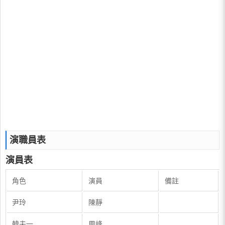
演職員表
演員表
角色
演員
備註
尹玲
陳靜
韓夫一
周峰