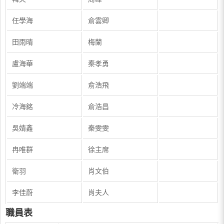
任學海
俞雲卿
田雨晴
梅蘭
盧海華
秦孝勇
劉端端
俞浩飛
冷海銘
俞浩昌
吳婧鑫
秦雯雯
冉唯群
徐主席
衛羽
肖文伯
李佳蔚
肖夫人
職員表