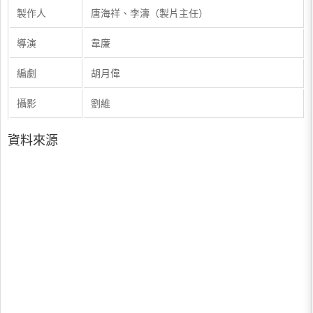
製作人
唐海祥、李濤（製片主任）
導演
韋廉
編劇
胡月偉
攝影
劉維
資料來源