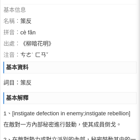
基本信息
名稱：
策反
拼音：
cè fǎn
出處：
《柳暗花明》
注音：
ㄘㄜˋ ㄈㄢˇ
基本資料
詞目：策反
基本解釋
1、[instigate defection in enemy;instigate rebellion]
在敵對一方內部秘密進行鼓動，使其成員倒戈。
2、在敵對勢力或對立派別的內部，秘密鼓動其中的一