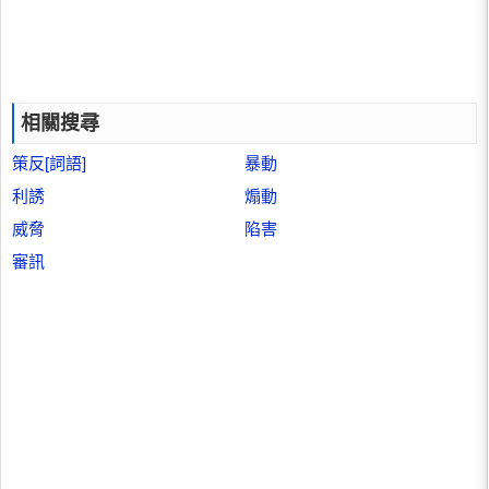
相關搜尋
策反[詞語]
暴動
利誘
煽動
威脅
陷害
審訊