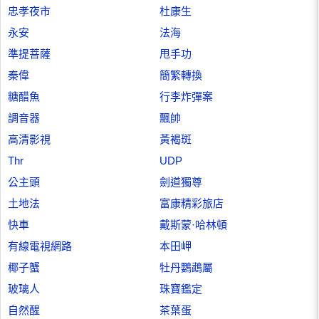
忠孝夜市
杜康生
永安
法海
準提菩薩
甩手功
秦偉
簡繁轉換
糖醋魚
行李炸彈案
調音器
飄帥
高清影視
黃褐斑
Thr
UDP
公主頭
劍道獨尊
土地法
富康精彩旅店
快車
戴斯蒙·哈林頓
有線電視網路
本田岬
椰子蟹
牡丹鸚鵡屬
玻璃人
珠寶鑑定
自然醒
茶葉蛋