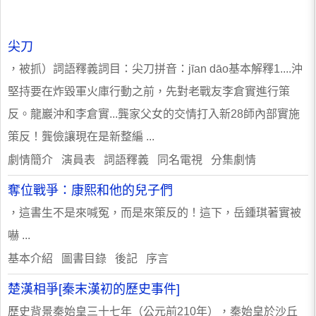
尖刀
，被抓）​詞語釋義詞目：尖刀拼音：jīan dāo基本解釋1....沖
堅持要在炸毀軍火庫行動之前，先對老戰友李倉實進行策
反。龍巖沖和李倉實...龔家父女的交情打入新28師內部實施
策反！龔儉讓現在是新整編 ...
劇情簡介 演員表 ​詞語釋義 同名電視 分集劇情
奪位戰爭：康熙和他的兒子們
，這書生不是來喊冤，而是來策反的！這下，岳鍾琪著實被
嚇 ...
基本介紹 圖書目錄 後記 序言
楚漢相爭[秦末漢初的歷史事件]
歷史背景秦始皇三十七年（公元前210年），秦始皇於沙丘