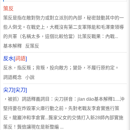
策反
策反是指在敵對勢力或對立派別的內部，秘密鼓動其中的一
些人倒戈。在戰史上，大概沒有第二支軍隊能和毛澤東領導
的共軍（名稱太多，這個比較恰當）比策反戰果：內戰...
基本解釋 反策反
反水[
詞語
]
反水，指反叛；背叛，投向敵方；變卦，不履行原約定。
詞語概念 小說
尖刀[尖刀]
，被抓）​詞語釋義詞目：尖刀拼音：jīan dāo基本解釋1....沖
堅持要在炸毀軍火庫行動之前，先對老戰友李倉實進行策
反。龍巖沖和李倉實...龔家父女的交情打入新28師內部實施
策反！龔儉讓現在是新整編 ...