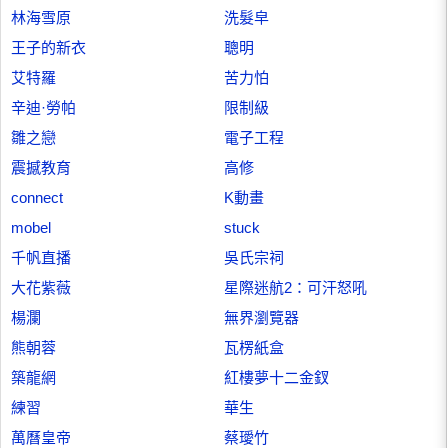
林海雪原
洗髮皁
王子的新衣
聰明
艾特羅
苦力怕
辛迪·勞帕
限制級
雛之戀
電子工程
震撼教育
高修
connect
K動畫
mobel
stuck
千帆直播
吳氏宗祠
大花紫薇
星際迷航2：可汗怒吼
楊瀾
無界瀏覽器
熊朝蓉
瓦楞紙盒
築龍網
紅樓夢十二金釵
練習
華生
萬曆皇帝
蔡璦竹