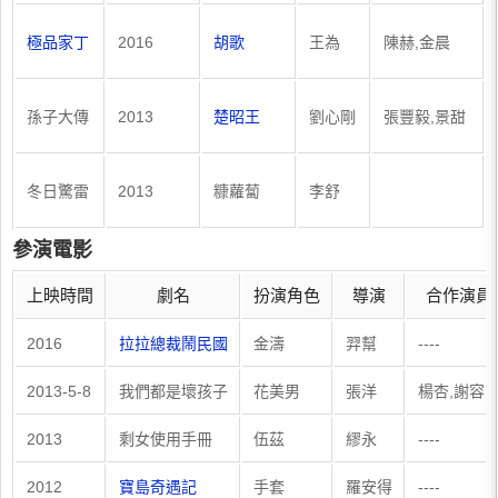
極品家丁
2016
胡歌
王為
陳赫,金晨
孫子大傳
2013
楚昭王
劉心剛
張豐毅,景甜
冬日驚雷
2013
糠蘿蔔
李舒
參演電影
上映時間
劇名
扮演角色
導演
合作演員
2016
拉拉總裁鬧民國
金濤
羿幫
----
2013-5-8
我們都是壞孩子
花美男
張洋
楊杏,謝容
2013
剩女使用手冊
伍茲
繆永
----
2012
寶島奇遇記
手套
羅安得
----