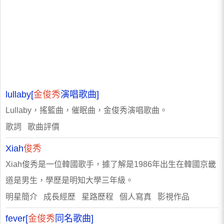
lullaby[
金俊秀
演唱歌曲]
Lullaby，搖籃曲，催眠曲，金俊秀演唱歌曲。
歌詞 歌曲評價
Xiah
俊秀
Xiah俊秀是一位韓國歌手，據了解是1986年出生在韓國京畿
道是男生，學歷是明知大學三年級。
明星簡介 成長經歷 星路歷程 個人寫真 影視作品
fever[
金俊秀
同名歌曲]