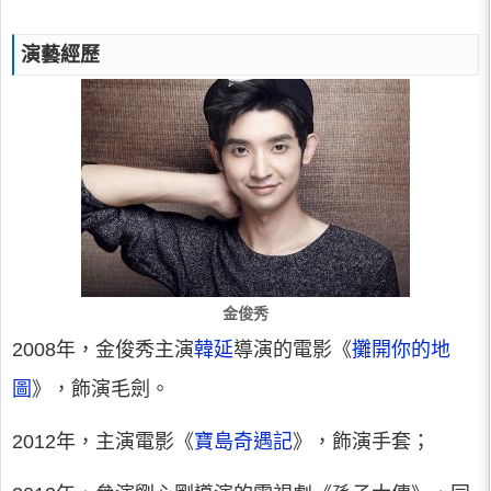
演藝經歷
金俊秀
2008年，金俊秀主演
韓延
導演的電影《
攤開你的地
圖
》，飾演毛劍。
2012年，主演電影《
寶島奇遇記
》，飾演手套；