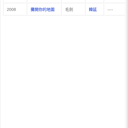
2008
攤開你的地圖
毛劍
韓延
----