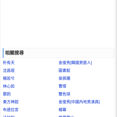
相關搜尋
朴有天
金俊秀[韓國男藝人]
沈昌珉
圖書館
楊若兮
吳佩珊
林心如
曹煒
鄭鈞
雙色球
東方神起
金俊秀[中國內地男演員]
布達拉宮
楊冪