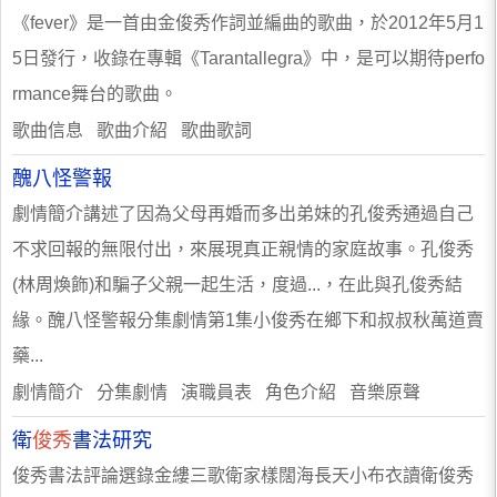
《fever》是一首由金俊秀作詞並編曲的歌曲，於2012年5月1
5日發行，收錄在專輯《Tarantallegra》中，是可以期待perfo
rmance舞台的歌曲。
歌曲信息 歌曲介紹 歌曲歌詞
醜八怪警報
劇情簡介講述了因為父母再婚而多出弟妹的孔俊秀通過自己
不求回報的無限付出，來展現真正親情的家庭故事。孔俊秀
(林周煥飾)和騙子父親一起生活，度過...，在此與孔俊秀結
緣。醜八怪警報分集劇情第1集小俊秀在鄉下和叔叔秋萬道賣
藥...
劇情簡介 分集劇情 演職員表 角色介紹 音樂原聲
衛
俊秀
書法研究
俊秀書法評論選錄金縷三歌衛家樣闊海長天小布衣讀衛俊秀