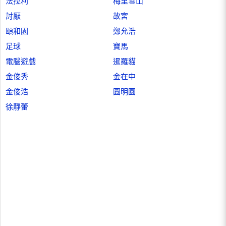
法拉利
梅里雪山
討厭
故宮
頤和園
鄭允浩
足球
寶馬
電腦遊戲
暹羅貓
金俊秀
金在中
金俊浩
圓明園
徐靜蕾