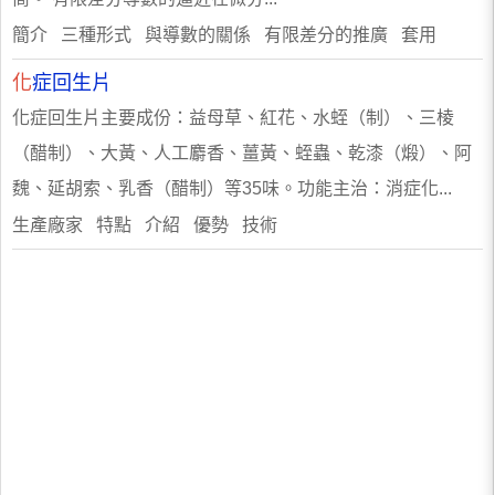
簡介 三種形式 與導數的關係 有限差分的推廣 套用
化
症回生片
化症回生片主要成份：益母草、紅花、水蛭（制）、三棱
（醋制）、大黃、人工麝香、薑黃、蛭蟲、乾漆（煅）、阿
魏、延胡索、乳香（醋制）等35味。功能主治：消症化...
生產廠家 特點 介紹 優勢 技術