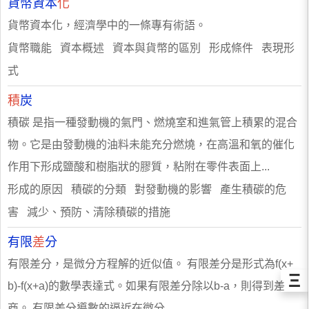
貨幣資本
化
貨幣資本化，經濟學中的一條專有術語。
貨幣職能 資本概述 資本與貨幣的區別 形成條件 表現形
式
積
炭
積碳 是指一種發動機的氣門、燃燒室和進氣管上積累的混合
物。它是由發動機的油料未能充分燃燒，在高溫和氧的催化
作用下形成鹽酸和樹脂狀的膠質，粘附在零件表面上...
形成的原因 積碳的分類 對發動機的影響 產生積碳的危
害 減少、預防、清除積碳的措施
有限
差
分
有限差分，是微分方程解的近似值。 有限差分是形式為f(x+
Ξ
b)-f(x+a)的數學表達式。如果有限差分除以b-a，則得到差
商。 有限差分導數的逼近在微分...