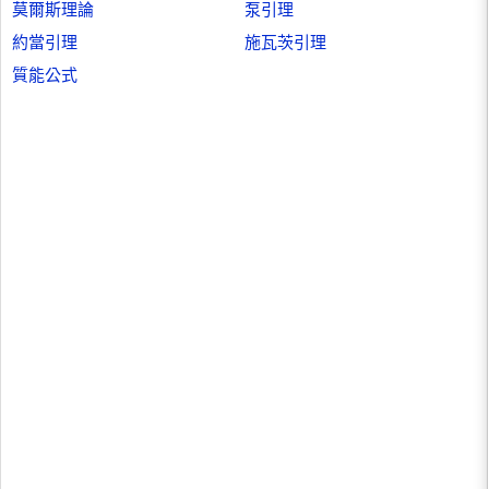
莫爾斯理論
泵引理
約當引理
施瓦茨引理
質能公式