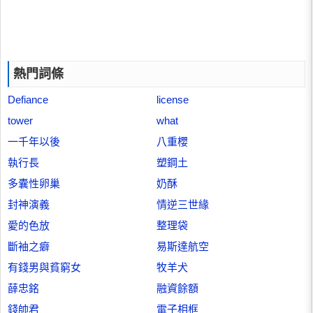
熱門詞條
Defiance
license
tower
what
一千年以後
八重櫻
執行長
塑鋼土
多囊性卵巢
奶酥
封神演義
情逆三世緣
愛的色放
整理袋
斷袖之癖
易斯達航空
有錢男與貧窮女
牧羊犬
薛忠銘
融資餘額
錢帥君
電子相框