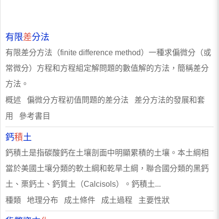
有限
差
分法
有限差分方法（finite difference method）一種求偏微分（或
常微分）方程和方程組定解問題的數值解的方法，簡稱差分
方法。
概述 偏微分方程初值問題的差分法 差分方法的發展和套
用 參考書目
鈣
積
土
鈣積土是指碳酸鈣在土壤剖面中明顯累積的土壤。本土綱相
當於美國土壤分類的軟土綱和乾旱土綱，聯合國分類的黑鈣
土、栗鈣土、鈣質土（Calcisols）。鈣積土...
種類 地理分布 成土條件 成土過程 主要性狀