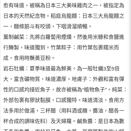
愈有味道，被稱為日本三大美味雞肉之一，被指定為
日本的天然紀念物。稻庭烏龍麵：日本三大烏龍麵之
一，麵條筋斗有咬頭，下咽滑溜順暢。
薰制鹹菜：先將白蘿蔔用煙燻，然後用米糠和食鹽進
行醃製，味道獨到。竹葉粽子：用竹葉包裹糯米而
成，食用時蘸黃豆粉。
岩石牡蠣：夏季味道最為鮮美。為一般牡蠣3至5倍
大，富含礦物質，味道濃厚。地膚子：外觀和富有彈
性的口感均接近魚子，故亦被稱為“植物魚子”。純菜：
外部包裹有膠狀黏膜，口感獨特。味道清淡，食用方
法多用於做湯，三杯醋（用料酒或糖，醬油，醋各一
杯合成的調味佐料）及天婦羅。鹹魚醬：是日本為數