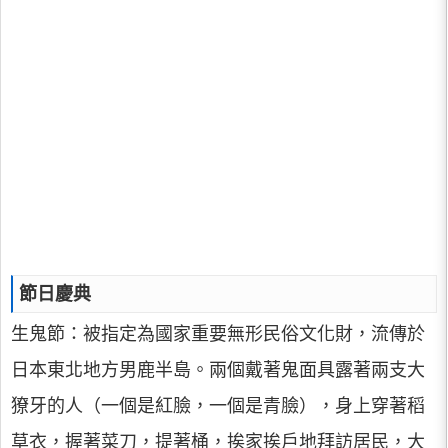
節日慶典
生鬼節：被指定為國家重要無形民俗文化財，流傳於
日本東北地方男鹿半島。兩個戴著鬼面具露著兩支大
獠牙的人（一個是紅臉，一個是青臉），身上穿著稻
草衣，握著菜刀，提著桶，挨家挨戶地拜訪居民，大