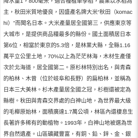
降水量1，800毫米，適合種植單季稻，農業以水稻為
主，秋田米質地優良，因盛產名牌大米“秋田（komac
hi）”而聞名日本。大米產量居全國第三，供應東京等
大城市，是提供商品糧最多的縣份。國土面積居日本
第6位，相當於東京的5.3倍，是林業大縣，全縣1.16
萬平立公里土地，70%以上為茫茫林海，木材生產僅
次於北海道，居全國第二。原杉林特別出名，與青森
的柏林、木曾（位於岐阜和長野）的扁柏林，並稱為
日本三大美林。杉木產量居全國之冠，杉樹還被定為
縣樹。秋田與青森交界處的白神山地，為世界最大級
的毛櫸原始林，面積廣達1.7萬公頃，林區內還棲息生
長著許多稀有的動植物。1993年，白神山地被選為世
界自然遺產。山區礦藏豐富，有銅、鉛、鋅、金、銀