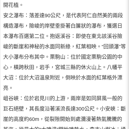
開花植。
安之瀑布：落差達90公尺，是代表阿仁自然美的兩段
構造瀑布，險峻的岸壁垂掛著白簾狀的瀑布，獲選日
本瀑布百選第二位。抱返溪谷：即使在東北該溪谷險
峻的斷崖和神秘的水面同新綠，紅葉相映。“回頭瀑”等
大小瀑布分布其中。栗駒山：位於國定栗駒公園的中
心，橫跨秋田，岩手，宮城三縣的休火山上。八幡平
大沼：位於大沼溫泉附近，倒映於水面的紅葉格外漂
亮。
岨谷峽：位於岩見川的上游，兩岸是如同屏風一般的
巨石絕壁，其長度沿著溪流長達300公尺。小安峽：斷
崖的高度約60m，從裂隙開始到處瀰漫著熱氣騰騰的