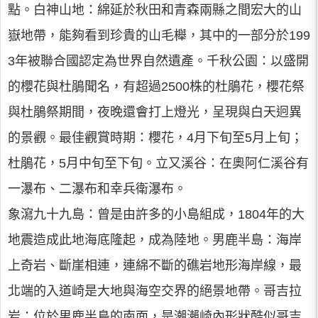
點。白神山地：綿延於秋田和青森兩縣之間宏大的山
嶽地帶，能夠看到珍貴的山毛櫸，其中的一部分於199
3年被聯合國認定為世界自然遺產。千秋公園：以盛開
的櫻花與杜鵑聞名，有超過2500株的杜鵑花，櫻花祭
與杜鵑祭期間，夜晚還會打上燈光，呈現與白天迥異
的景觀。最佳觀賞時期：櫻花，4月下旬至5月上旬；
杜鵑花，5月中旬至下旬。立又溪谷：在奧阿仁溪谷有
一瀑布、二瀑布和幸兵衛瀑布。
象瀉九十九島：曾是由許多的小島組成，1804年的大
地震造成此地海底隆起，成為陸地。男鹿半島：海岸
上奇岩、斷崖相連，連綿不斷的礁岩地形海岸線，最
北端的入道崎是大地與海空交界的絕景地帶。哥吉拉
岩：位於男鹿半島的南面，是潮瀨崎內形狀酷似哥吉