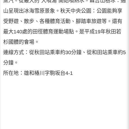
蒸汽。從最大的“大噴湯”開始噴熱水。森吉山樹冰：通
山呈現出冰海雪原景象。秋天中央公園：公園能夠享
受野遊、散步、各種體育活動、腳踏車旅遊等。還有
最大140處的田徑體育運動場點。是平成19年秋田若
杉國體的會場。
連線方式：從秋田站乘車約30分鐘、從和田站乘車約5
分鐘。
所在地：雄和椿川字駒坂台4-1