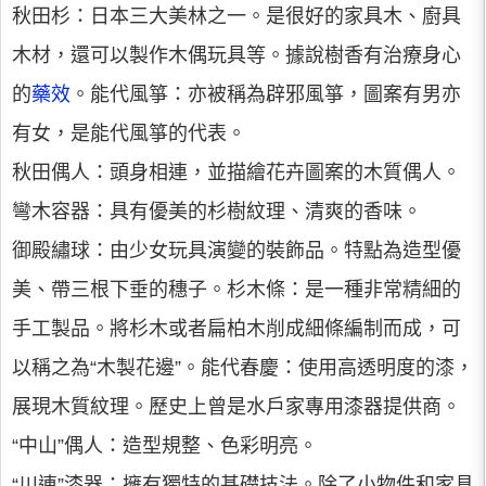
秋田杉：日本三大美林之一。是很好的家具木、廚具
木材，還可以製作木偶玩具等。據說樹香有治療身心
的
藥效
。能代風箏：亦被稱為辟邪風箏，圖案有男亦
有女，是能代風箏的代表。
秋田偶人：頭身相連，並描繪花卉圖案的木質偶人。
彎木容器：具有優美的杉樹紋理、清爽的香味。
御殿繡球：由少女玩具演變的裝飾品。特點為造型優
美、帶三根下垂的穗子。杉木條：是一種非常精細的
手工製品。將杉木或者扁柏木削成細條編制而成，可
以稱之為“木製花邊”。能代春慶：使用高透明度的漆，
展現木質紋理。歷史上曾是水戶家專用漆器提供商。
“中山”偶人：造型規整、色彩明亮。
“川連”漆器：擁有獨特的基礎技法。除了小物件和家具