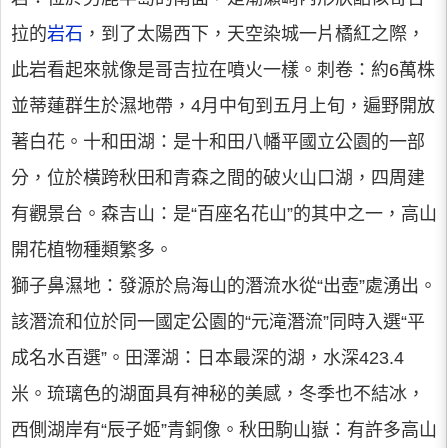
拉的
岩石
，到了太陽西下，天空染城一片橘紅之際，
此岩看起來就像是哥吉拉在噴火一樣。刺卷：約6萬株
並蒂蓮群生於濕地帶，4月中旬到五月上旬，遍野開放
著白花。十和田湖：是十和田八幡平國立公園的一部
分，位於橫跨秋田和青森之間的破火山口湖，四周建
有觀景台。森吉山：是“百座名花山”的其中之一，高山
開花植物種類繁多。
獅子鼻濕地：發源於烏海山的潛流水從“出壺”處湧出。
該潛流和位於同一國定公園的“元滝潛流”同時入選“平
成名水百選”。田澤湖：日本最深的湖，水深423.4
米。琉璃色的湖面具有神秘的美感，冬季也不結冰，
西側湖岸有“辰子姬”青銅像。秋田駒山嶽：有許多高山