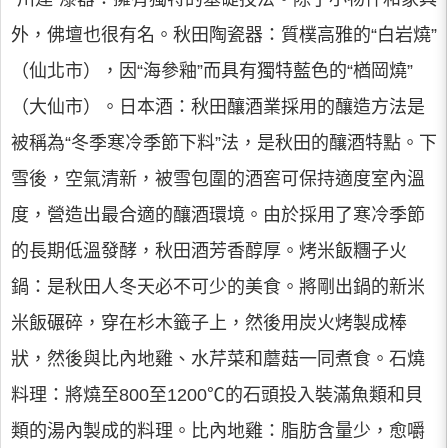
外，佛壇也很有名。秋田陶瓷器：質樸高雅的“白岩燒”
（仙北市），因“海參釉”而具有獨特藍色的“楢岡燒”
（大仙市）。日本酒：秋田釀酒業採用的釀造方法是
被稱為“冬季寒冷季節下料”法，是秋田的釀酒特點。下
雪後，空氣清新，被雪包圍的酒窖可保持適度室內溫
度，營造出最合適的釀酒環境。由於採用了寒冷季節
的長期低溫發酵，秋田酒芳香醇厚。烤米飯糰子火
鍋：是秋田人冬天必不可少的美食。將剛出鍋的新米
米飯碾碎，穿在杉木籤子上，然後用炭火烤製成棒
狀，然後與比內地雞、水芹菜和蘑菇一同煮食。石燒
料理：將燒至800至1200℃的石頭投入裝滿魚類和貝
類的湯內製成的料理。比內地雞：脂肪含量少，愈嚼