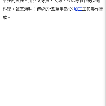
不多的魚醬。用於叉牙魚、大蔥、豆腐等製作的火鍋
料理。鹹烹海味：傳統的“煮至半熟”的
加工
工藝製作而
成。