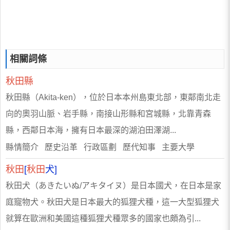
相關詞條
秋田縣
秋田縣（Akita-ken），位於日本本州島東北部，東鄰南北走
向的奧羽山脈、岩手縣，南接山形縣和宮城縣，北靠青森
縣，西鄰日本海，擁有日本最深的湖泊田澤湖...
縣情簡介 歷史沿革 行政區劃 歷代知事 主要大學
秋田
[
秋田
犬]
秋田犬（あきたいぬ/アキタイヌ）是日本國犬，在日本是家
庭寵物犬。秋田犬是日本最大的狐狸犬種，這一大型狐狸犬
就算在歐洲和美國這種狐狸犬種眾多的國家也頗為引...