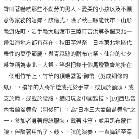
聲叫著嚇唬那些不勤勞的男人、愛哭的小孩以及不願
意做家務的媳婦。該儀式，除了秋田縣能代市，山形
縣游佐町、岩手縣大船渡市三陸町吉浜等多個東北一
帶沿海地方都有存在。秋田竿燈祭：日本東北地區代
表性的夏季節慶，與青森縣的耐布它祭、仙台的七夕
祭並稱為東北三大祭。竿燈把幾十個馬燈整齊地掛在
一個粗竹竿上，竹竿的頂端繫著“御幣（剪成細條的
紙）”，撐竿的人將竿燈或托於手掌，或頂於額頭，或
支於肩，或載於腰腹，猶如玩耍中國雜技。[19]西馬音
內盂蘭盆舞會（羽後町）：為“日本三大盂蘭盆舞會”之
一，參加者身著傳統服裝，戴著斗笠，並用黑布蒙住
臉，伴隨著用笛子、鼓、三弦的演奏，一直舞蹈至深