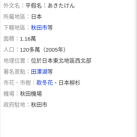
外文名：
平假名：あきたけん
所屬地區：
日本
下轄地區：
秋田市
等
面積：
1.16萬
人口：
120多萬（2005年）
地理位置：
位於日本東北地區西北部
著名景點：
田澤湖
等
市花、市樹：
款冬花
、日本柳杉
機場：
秋田機場
政府駐地：
秋田市