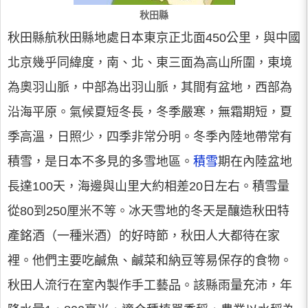
秋田縣
秋田縣航秋田縣地處日本東京正北面450公里，與中國
北京幾乎同緯度，南、北、東三面為高山所圍，東境
為奧羽山脈，中部為出羽山脈，其間有盆地，西部為
沿海平原。氣候夏短冬長，冬季嚴寒，無霜期短，夏
季高溫，日照少，四季非常分明。冬季內陸地帶常有
積雪，是日本不多見的多雪地區。
積雪
期在內陸盆地
長達100天，海邊與山里大約相差20日左右。積雪量
從80到250厘米不等。冰天雪地的冬天是釀造秋田特
產銘酒（一種米酒）的好時節，秋田人大都待在家
裡。他們主要吃鹹魚、鹹菜和納豆等易保存的食物。
秋田人流行在室內製作手工藝品。該縣雨量充沛，年